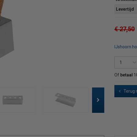
Levertijd
€ 27,50
IJshoorn h
Of
betaal
1
Terug 