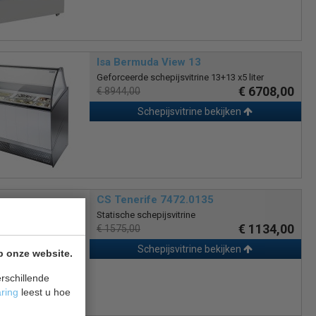
Isa Bermuda View 13
Geforceerde schepijsvitrine 13+13 x5 liter
€ 6708,00
€ 8944,00
Schepijsvitrine bekijken
CS Tenerife 7472.0135
Statische schepijsvitrine
€ 1134,00
€ 1575,00
Schepijsvitrine bekijken
p onze website.
rschillende
aring
leest u hoe