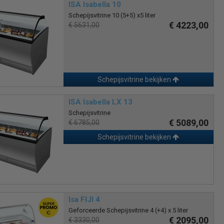
ISA Isabella 10
Schepijsvitrine 10 (5+5) x5 liter
€ 4223,00
€ 5631,00
Schepijsvitrine bekijken
ISA Isabella LX 13
Schepijsvitrine
€ 5089,00
€ 6785,00
Schepijsvitrine bekijken
Isa FIJI 4
Geforceerde Schepijsvitrine 4 (+4) x 5 liter
€ 2095,00
€ 3330,00