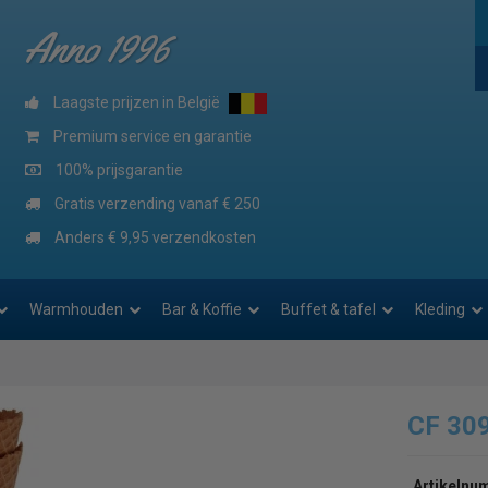
Anno 1996
Laagste prijzen in België
Premium service en garantie
100% prijsgarantie
Gratis verzending vanaf € 250
Anders € 9,95 verzendkosten
Warmhouden
Bar & Koffie
Buffet & tafel
Kleding
CF 309
Artikeln