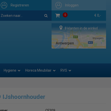
Registreren
Inloggen
0
€ 0,-
8 klanten in de winkel
Hygiene
Horeca Meubilair
RVS
 IJshoornhouder
ummer
CF309