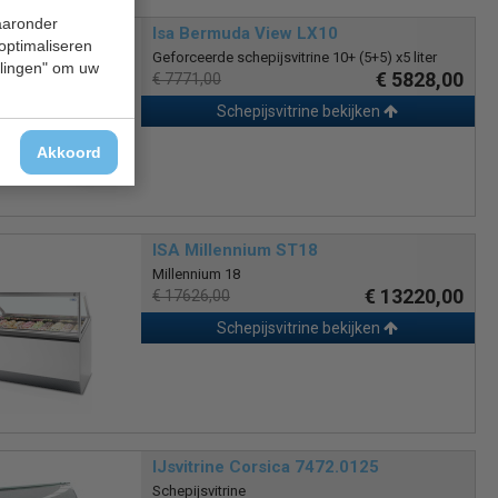
waaronder
Isa Bermuda View LX10
 optimaliseren
Geforceerde schepijsvitrine 10+ (5+5) x5 liter
ellingen" om uw
€ 5828,00
€ 7771,00
Schepijsvitrine bekijken
Akkoord
ISA Millennium ST18
Millennium 18
€ 13220,00
€ 17626,00
Schepijsvitrine bekijken
IJsvitrine Corsica 7472.0125
Schepijsvitrine