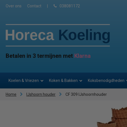
Over ons
Contact
|
038081172
Betalen in 3 termijnen met
Klarna
Koelen & Vriezen
Koken & Bakken
Koksbenodigdheden
Home
IJshoorn houder
CF 309 IJshoornhouder