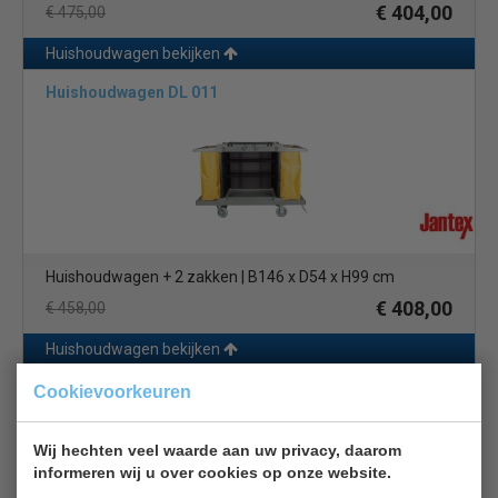
€ 404,00
€ 475,00
Huishoudwagen bekijken
Huishoudwagen DL 011
Huishoudwagen + 2 zakken | B146 x D54 x H99 cm
€ 408,00
€ 458,00
Huishoudwagen bekijken
Rubbermaid Schoonmaakwagen CE892
Cookievoorkeuren
Wij hechten veel waarde aan uw privacy, daarom
informeren wij u over cookies op onze website.