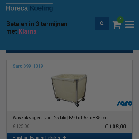
0
Betalen in 3 termijnen
Premium service en garantie
met
Klarna
Home
Hygiene
Huishoudwagen
(12)
Toon filters
Saro 399-1019
Waszakwagen | voor 25 kilo | B90 x D65 x H85 cm
€ 108,00
€ 125,00
Huishoudwagen bekijken