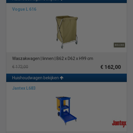
Vogue L 616
Waszakwagen | linnen | B62 x D62 x H99 cm
€ 162,00
€ 172,00
Huishoudwagen bekijken
Jantex L683