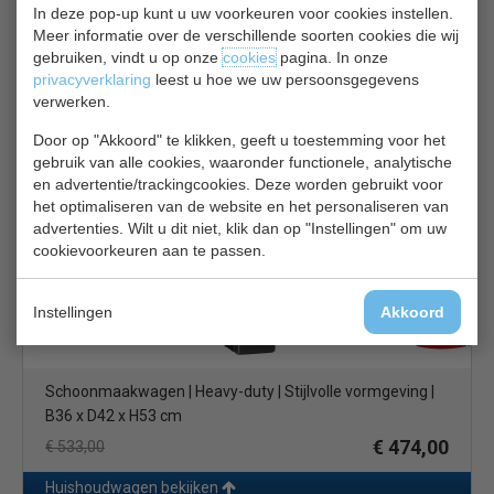
In deze pop-up kunt u uw voorkeuren voor cookies instellen.
Meer informatie over de verschillende soorten cookies die wij
gebruiken, vindt u op onze
cookies
pagina. In onze
Schoonmaakwagen | Zware constructie | Stijlvol ontwerp |
privacyverklaring
leest u hoe we uw persoonsgegevens
B36 x D42 x H64 cm
verwerken.
€ 445,00
€ 500,00
Door op "Akkoord" te klikken, geeft u toestemming voor het
gebruik van alle cookies, waaronder functionele, analytische
Huishoudwagen bekijken
en advertentie/trackingcookies. Deze worden gebruikt voor
het optimaliseren van de website en het personaliseren van
Rubbermaid Schoonmaakwagen CE891
advertenties. Wilt u dit niet, klik dan op "Instellingen" om uw
cookievoorkeuren aan te passen.
Instellingen
Akkoord
Schoonmaakwagen | Heavy-duty | Stijlvolle vormgeving |
B36 x D42 x H53 cm
€ 474,00
€ 533,00
Huishoudwagen bekijken