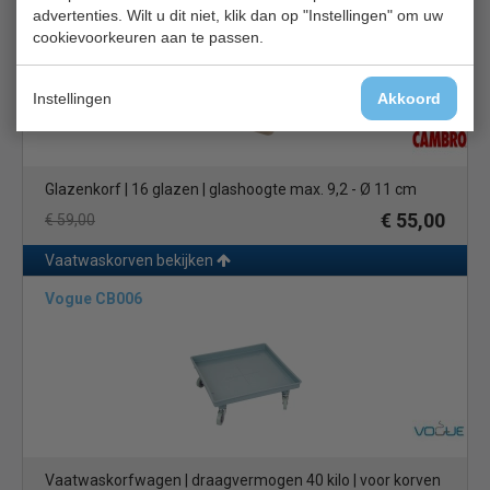
Cambro DW550
advertenties. Wilt u dit niet, klik dan op "Instellingen" om uw
cookievoorkeuren aan te passen.
Instellingen
Akkoord
Glazenkorf | 16 glazen | glashoogte max. 9,2 - Ø 11 cm
€ 55,00
€ 59,00
Vaatwaskorven bekijken
Vogue CB006
Vaatwaskorfwagen | draagvermogen 40 kilo | voor korven