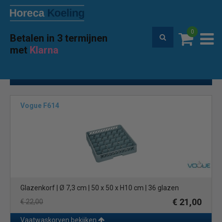
0
Betalen in 3 termijnen
Gratis verzending vanaf € 250
met
Klarna
Home
Hygiene
Vaatwaskorven
(14)
Toon filters
Vogue F614
Glazenkorf | Ø 7,3 cm | 50 x 50 x H10 cm | 36 glazen
€ 21,00
€ 22,00
Vaatwaskorven bekijken