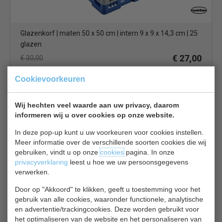
Glazenkorf | maten 50 x 50 cm | intern 9 x 9 x 14,3 cm | 25
glazen
€ 27,00
€ 30,00
Vaatwaskorven bekijken
Cookievoorkeuren
Vogue L441
Wij hechten veel waarde aan uw privacy, daarom
informeren wij u over cookies op onze website.
In deze pop-up kunt u uw voorkeuren voor cookies instellen.
Meer informatie over de verschillende soorten cookies die wij
gebruiken, vindt u op onze
cookies
pagina. In onze
privacyverklaring
leest u hoe we uw persoonsgegevens
verwerken.
Afdruiprek | RVS | B92 x D32 x H8 cm
€ 45,00
Door op "Akkoord" te klikken, geeft u toestemming voor het
€ 48,00
gebruik van alle cookies, waaronder functionele, analytische
Vaatwaskorven bekijken
en advertentie/trackingcookies. Deze worden gebruikt voor
het optimaliseren van de website en het personaliseren van