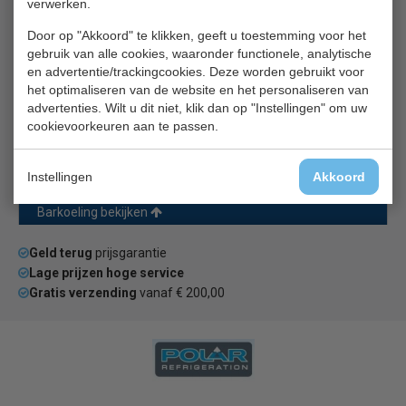
verwerken.
Door op "Akkoord" te klikken, geeft u toestemming voor het
gebruik van alle cookies, waaronder functionele, analytische
en advertentie/trackingcookies. Deze worden gebruikt voor
het optimaliseren van de website en het personaliseren van
advertenties. Wilt u dit niet, klik dan op "Instellingen" om uw
cookievoorkeuren aan te passen.
Barkoelkast | 3 klapdeuren | LED kleurenlicht | B172 x D56
x H82 cm
Instellingen
Akkoord
€ 3565,00
Barkoeling bekijken
Geld terug
prijsgarantie
Lage prijzen hoge service
Gratis verzending
vanaf € 200,00