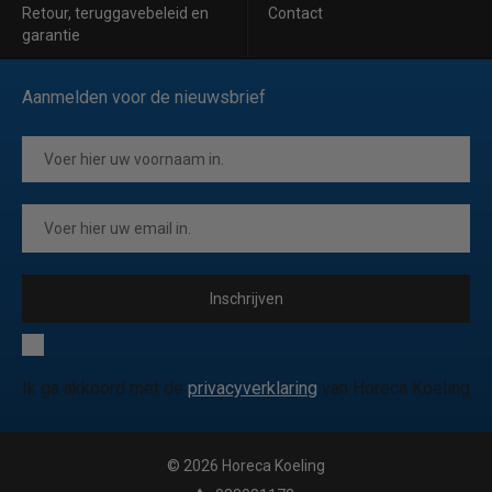
Retour, teruggavebeleid en
Contact
garantie
Aanmelden voor de nieuwsbrief
Inschrijven
Ik ga akkoord met de
privacyverklaring
van Horeca Koeling
© 2026 Horeca Koeling
|