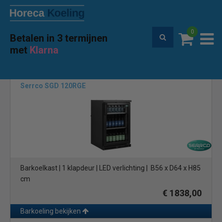
0
Betalen in 3 termijnen
100% prijsgarantie
met
Klarna
Home
Merken
Serrco by Tefcold.
(5)
Serrco SGD 120RGE
Barkoelkast | 1 klapdeur | LED verlichting | B56 x D64 x H85
cm
€ 1838,00
Barkoeling bekijken