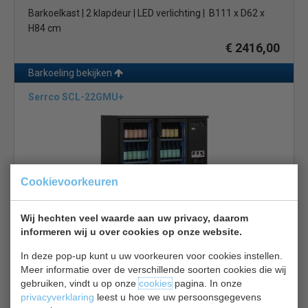
Barkoelkast | 2 klapdeur | LED verlichting | B111 x D62 x
H84 cm
€ 2416,00
Barkoeling bekijken
Serrco SCL-22GMU+
Cookievoorkeuren
Barkoelkast | 2 klapdeuren | LED kleurenlicht | B125 x D56
Wij hechten veel waarde aan uw privacy, daarom
x H82 cm
informeren wij u over cookies op onze website.
€ 3124,00
In deze pop-up kunt u uw voorkeuren voor cookies instellen.
Meer informatie over de verschillende soorten cookies die wij
Barkoeling bekijken
gebruiken, vindt u op onze
cookies
pagina. In onze
Serrco SCL-222GMU+
privacyverklaring
leest u hoe we uw persoonsgegevens