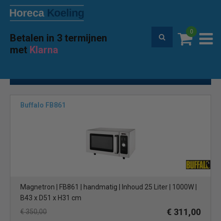
0
Betalen in 3 termijnen
Premium service en garantie
met
Klarna
Home
Koken & Bakken
Magnetrons
(8)
Toon filters
Buffalo FB861
Magnetron | FB861 | handmatig | Inhoud 25 Liter | 1000W |
B43 x D51 x H31 cm
€ 311,00
€ 350,00