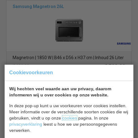
Samsung Magnetron 26L
Magnetron | 1850 W | B46 x D56 x H37 cm | Inhoud 26 Liter
€ 598,00
€ 680,00
Cookievoorkeuren
Magnetrons bekijken
Buffalo Magnetron FE141
Wij hechten veel waarde aan uw privacy, daarom
informeren wij u over cookies op onze website.
In deze pop-up kunt u uw voorkeuren voor cookies instellen.
Meer informatie over de verschillende soorten cookies die wij
gebruiken, vindt u op onze
cookies
pagina. In onze
privacyverklaring
leest u hoe we uw persoonsgegevens
verwerken.