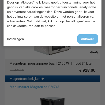
Magnetron | 1800W | B53 x D57 x H37 cm | inhoud 34 liter
Door op "Akkoord" te klikken, geeft u toestemming voor het
gebruik van alle cookies, waaronder functionele, analytische
€ 735,00
€ 908,00
en advertentie/trackingcookies. Deze worden gebruikt voor
het optimaliseren van de website en het personaliseren van
Magnetrons bekijken
advertenties. Wilt u dit niet, klik dan op "Instellingen" om uw
Combisteel 7455.1660
cookievoorkeuren aan te passen.
Instellingen
Akkoord
Magnetron | programmeerbaar | 2100 W | Inhoud 34 Liter
€ 928,00
€ 1325,00
Magnetrons bekijken
Menumaster Magnetron CM743