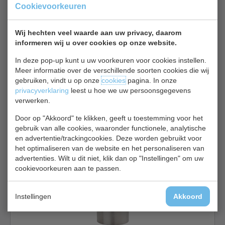
Cookievoorkeuren
Bar gereedschap bekijken
Model DM 218
Wij hechten veel waarde aan uw privacy, daarom
informeren wij u over cookies op onze website.
In deze pop-up kunt u uw voorkeuren voor cookies instellen.
Meer informatie over de verschillende soorten cookies die wij
gebruiken, vindt u op onze
cookies
pagina. In onze
privacyverklaring
leest u hoe we uw persoonsgegevens
verwerken.
Julep-Zeef | RVS | 40 gram | L16 cm
Door op "Akkoord" te klikken, geeft u toestemming voor het
€ 2,70
€ 2,90
gebruik van alle cookies, waaronder functionele, analytische
en advertentie/trackingcookies. Deze worden gebruikt voor
Bar gereedschap bekijken
het optimaliseren van de website en het personaliseren van
advertenties. Wilt u dit niet, klik dan op "Instellingen" om uw
Olympia K 498
cookievoorkeuren aan te passen.
Instellingen
Akkoord