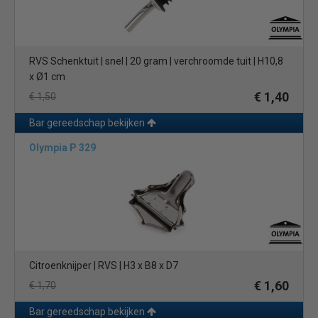
RVS Schenktuit | snel | 20 gram | verchroomde tuit | H10,8
x Ø1 cm
€ 1,40
€ 1,50
Bar gereedschap bekijken
Olympia P 329
Citroenknijper | RVS | H3 x B8 x D7
€ 1,60
€ 1,70
Bar gereedschap bekijken