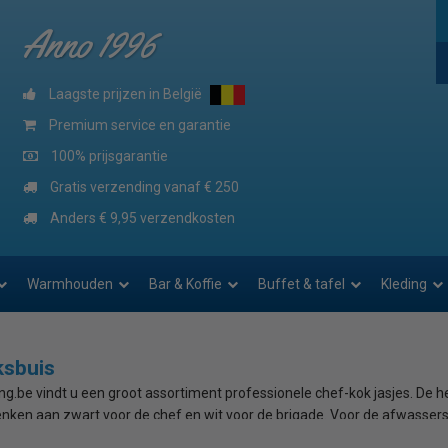
Anno 1996
Laagste prijzen in België
Premium service en garantie
100% prijsgarantie
Gratis verzending vanaf € 250
Anders € 9,95 verzendkosten
Warmhouden
Bar & Koffie
Buffet & tafel
Kleding
ksbuis
ng.be vindt u een groot assortiment professionele chef-kok jasjes. De he
enken aan zwart voor de chef en wit voor de brigade. Voor de afwassers 
n zijn van een soepele en ademende polyester/katoenmix. De koksbuiz