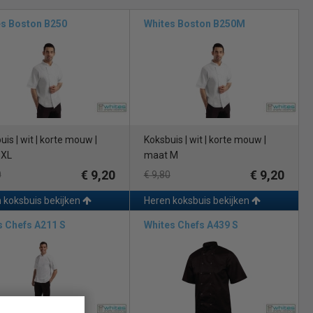
es Boston B250
Whites Boston B250M
ragen door chefs en ander keukenpersoneel in de horeca. De buis is
behoeften van mannen van alle maten en vormen.
e meest verkochte kleur is wit. Dit komt omdat het een klassieke
jgbaar zijn met korte of lange mouwen, afhankelijk van de voorkeur
is | wit | korte mouw |
Koksbuis | wit | korte mouw |
 XL
maat M
 van de sluiting is afhankelijk van de individuele voorkeur en de
s te maken en worden vaak gebruikt voor koksbuizen die snel
€ 9,20
€ 9,20
0
€ 9,80
eid, omdat ze niet per ongeluk loskomen, terwijl
bolknopen
 koksbuis bekijken
Heren koksbuis bekijken
 Chefs A211 S
Whites Chefs A439 S
nele keuken te voldoen. Een hoogwaardige koksbuis is gemaakt van
. Het moet ook comfortabel zijn om te dragen, met voldoende
 de horeca keuken. Het is verkrijgbaar in verschillende maten,
 met drukknopen, ritsen of bolknopen en kan korte of lange