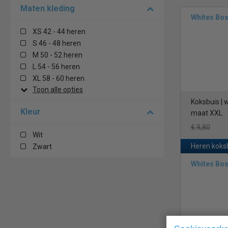
gewassen wor
Maten kleding
De rode
Chef 
Whites Bo
XS 42 - 44 heren
Een heren koks
S 46 - 48 heren
verkrijgbaar i
M 50 - 52 heren
L 54 - 56 heren
Er zijn versch
XL 58 - 60 heren
kleur is die pa
Toon alle opties
van de drager 
Koksbuis | w
Kleur
maat XXL
Een heren koks
praktische ver
€ 9,80
Wit
moeten worden 
Heren koks
Zwart
WhiteChef DL
Whites Bo
De kwaliteit v
duurzame mater
ventilatie om 
In conclusie, e
kleuren en ont