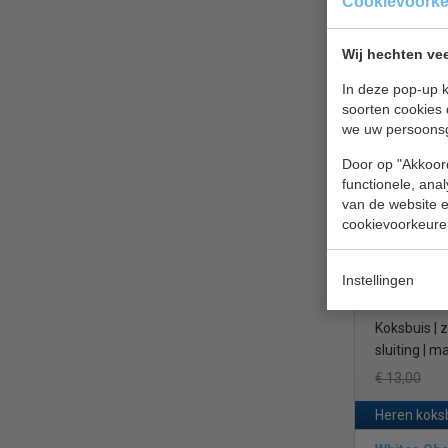
Cookievoork
mouwen hebben.
Koksbuis | w
Wij hechten vee
Het is van groo
maat S
deze aanblik m
In deze pop-up k
€ 9,80
soorten cookies 
Heren koks
we uw persoons
Whites Che
Door op "Akkoord
functionele, ana
van de website en
cookievoorkeure
Instellingen
Koksbuis | 
sluiting | m
€ 13,00
Heren koks