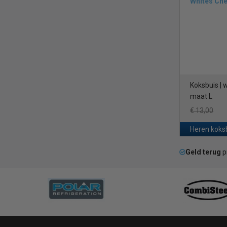
Whites Che
Koksbuis | 
maat L
€ 13,00
Heren koks
Geld terug
p