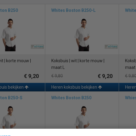
den.
Works B106
is zeer geschikt voor Aziatische restaurants.
ston B250
Whites Boston B250-L
Whit
buis is een essentieel onderdeel van de uniforme kleding die wordt ged
n verschillende maten, van XS tot XXL, om tegemoet te komen aan de 
illende kleuren en ontwerpen beschikbaar voor de heren koksbuis, maar d
st bij de professionele uitstraling van de horeca. De buis kan ook verkri
en de specifieke vereisten van de werkplek.
it | korte mouw |
Koksbuis | wit | korte mouw |
Koksbu
maat L
maat
buis kan worden bevestigd met drukknopen, ritsen of bolknopen. De keuze
eisten van de keuken. Drukknopen zijn gemakkelijk vast te maken en lo
€ 9,20
€ 9,20
€ 9,80
€ 9,8
uitgetrokken in geval van een noodsituatie. Ritsen bieden extra veiligh
buis bekijken
Heren koksbuis bekijken
Heren
711
een meer traditionele uitstraling hebben.
ston B250-S
Whites Boston B250
Whies
an een heren koksbuis is belangrijk om aan de eisen van een professio
ialen die bestand zijn tegen hoge temperaturen en veelvuldig wassen
oververhitting te voorkomen.
en heren koksbuis is een belangrijk onderdeel van de uniforme kleding in
werpen, maar de meest populaire kleur is wit. Het kan worden bevestigd