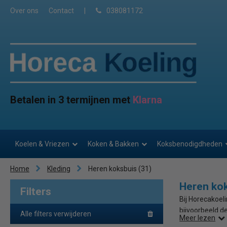
Over ons
Contact
|
038081172
Betalen in 3 termijnen met
Klarna
Koelen & Vriezen
Koken & Bakken
Koksbenodigdheden
Home
Kleding
Heren koksbuis
(31)
Heren ko
Filters
Bij Horecakoeli
bijvoorbeeld d
Alle filters verwijderen
Meer lezen
Alle koksbuize