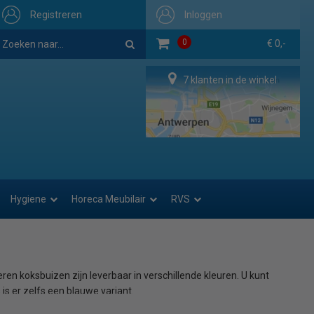
Registreren
Inloggen
0
€ 0,-
7 klanten in de winkel
Hygiene
Horeca Meubilair
RVS
ren koksbuizen zijn leverbaar in verschillende kleuren. U kunt
is er zelfs een blauwe variant.
en zijn duurzaam en kunnen zowel op de hand als in de machine