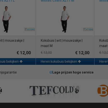
fs A211 L
Whites Chefs A211 M
White
wit | mouwzakje |
Koksbuis | wit | mouwzakje |
Koksb
maat M
maat
€ 12,00
€ 12,00
€ 13,00
€ 13,
buis bekijken
Heren koksbuis bekijken
Heren
rijsgarantie
Lage prijzen hoge service