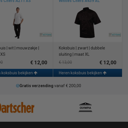
s Chefs A211 XS
Whites Chefs A439 XL
uis | wit | mouwzakje |
Koksbuis | zwart | dubbele
 XS
sluiting | maat XL
€ 12,00
€ 12,00
00
€ 13,00
 koksbuis bekijken
Heren koksbuis bekijken
Gratis verzending
vanaf € 200,00