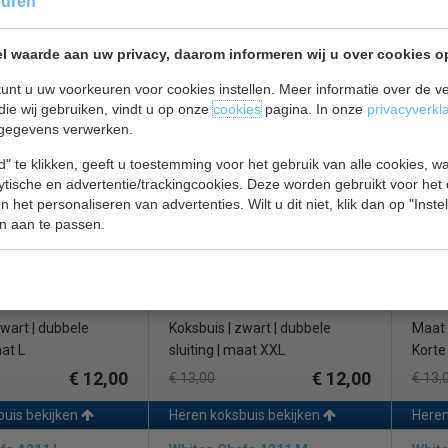
euren
 Het is essentieel dat de buis van hoogwaardige kwaliteit is om te vo
it | korte mouw |
Koksbuis | wit | korte mouw |
Koksb
l waarde aan uw privacy, daarom informeren wij u over cookies o
t belang dat de keukenbrigade van hotel, brasserie, bistro, sushi restau
maat XS
maat
eer goesting om te bestellen.
€ 9,20
€ 9,20
unt u uw voorkeuren voor cookies instellen. Meer informatie over de ve
€ 9,80
€ 13,
die wij gebruiken, vindt u op onze
cookies
pagina. In onze
privacyverkl
buis bekijken
Heren koksbuis bekijken
Heren
gegevens verwerken.
fs A439 L
White Chef A439 XXL
White
" te klikken, geeft u toestemming voor het gebruik van alle cookies, 
lytische en advertentie/trackingcookies. Deze worden gebruikt voor het
 het personaliseren van advertenties. Wilt u dit niet, klik dan op "Inst
n aan te passen.
zwart | dubbele
Koksbuis | zwart | dubbele
Maat
aat L
sluiting | maat XXL
Kort
€ 12,00
€ 12,00
€ 13,00
€ 13,
buis bekijken
Heren koksbuis bekijken
Heren