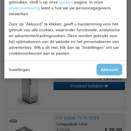
gebruiken, vindt u op onze
cookies
pagina. In onze
De consumptie temperatuur van het schepijs ligt vele
privacyverklaring
leest u hoe we uw persoonsgegevens
malen lager dan de bewaar temperatuur van het schepijs,
verwerken.
houd er rekening mee dat het ijs 's nachts in een (speciale)
Door op "Akkoord" te klikken, geeft u toestemming voor het
ijs-bewaarkoeling opgeslagen moet worden op een
gebruik van alle cookies, waaronder functionele, analytische
temperatuur van minimaal -21 ºC
en advertentie/trackingcookies. Deze worden gebruikt voor
het optimaliseren van de website en het personaliseren van
advertenties. Wilt u dit niet, klik dan op "Instellingen" om uw
Gerelateerde producten
cookievoorkeuren aan te passen.
Combisteel 7472.0120
Instellingen
Akkoord
IJs bewaarkast
€ 1695,00
€ 2665,00
Vrieskast bekijken
CS ijsbak 7476.0225
Schepijsbak 5 liter
€ 20,00
€ 22,00