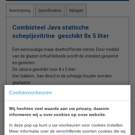
Beschrijving
Specificaties
Bijlages
Combisteel Java statische
schepijsvitrine geschikt 8x 5 liter
Een eenvoudige maar doeltreffende vitrine. Door middel
van de glazen schuifdeksels wordt de vrieskist geopend
en gesloten
De Java is geschikt voor 8 x 5 liter
liter bakken, kan direct in de schepijs houder worden
geplaatst.
Cookievoorkeuren
Statische koeling.
Temperatuur instelbaar tussen de -14 en -24 ºC
Wij hechten veel waarde aan uw privacy, daarom
Voorzien van wielen
informeren wij u over cookies op onze website.
In deze pop-up kunt u uw voorkeuren voor cookies instellen.
Ter informatie:
Meer informatie over de verschillende soorten cookies die wij