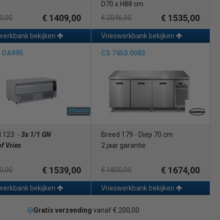
D70 x H88 cm
€ 1409,00
€ 1535,00
0,00
€ 2046,00
werkbank bekijken
Vrieswerkbank bekijken
r DA995
CS 7450.0083
 123 -
3x 1/1 GN
Breed 179 - Diep 70 cm
of Vries
2 jaar garantie
€ 1539,00
€ 1674,00
0,00
€ 1800,00
werkbank bekijken
Vrieswerkbank bekijken
Gratis verzending
vanaf € 200,00