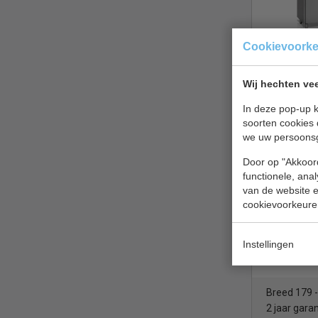
Bij heetgas on
direct.
Het grot
Cookievoork
deze man
Vrieswerkba
Wilt u meer in
Wij hechten vee
geforceerd 
Neem
contact
cm
In deze pop-up k
soorten cookies 
€ 1568,00
we uw persoons
Vrieswerkb
Door op "Akkoord
CS 7450.0
functionele, ana
van de website en
cookievoorkeure
Instellingen
Breed 179 
2 jaar garan