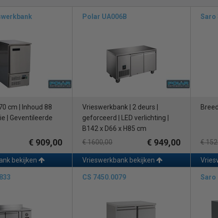
banken van Horeca Megastore zijn van een goede tot zeer goede kwalitei
verschil in vrieswerkbanken zit in de kwaliteit, de hardware, het desig
eswerkbank
Polar UA006B
Saro
vrieswerkbanken met lades, voorzien van 2 of 4 deuren. Tot slot bieden
budget model zal het energieverbruik de kwaliteit van het materiaal en s
swerkbanken hebben een
geforceerde koeling
, met ontdooicyclus of heet
 uitvoeringen.
nde merken
heeft wielen zodat de vrieswerkbank gemakkelijk is te verplaatsen en h
a Megastore biedt ook het merk Afinox. Afinox is al jaren een begrip 
 70 cm | Inhoud 88
Vrieswerkbank | 2 deurs |
Breed
ardige afwerking en een strak design. Naast deze merken biedt Horec
rie | Geventileerde
geforceerd | LED verlichting |
B142 x D66 x H85 cm
ooicyclus of heetgas ontdooiing
Door het koelen van de lucht ontstaa
€ 909,00
€ 949,00
€ 1600,00
€ 152
dooid worden voor een goede werking van uw koeling, waardoor uw pro
ank bekijken
Vrieswerkbank bekijken
Vries
ooicyclus:
De compressor wordt automatisch een aantal keer per 24 uu
0833
CS 7450.0079
Saro 
 smelten.
el hiervan is dat de temperatuur in uw koelkast tijdelijk wat hoger word
oiing: (
energiebesparend)