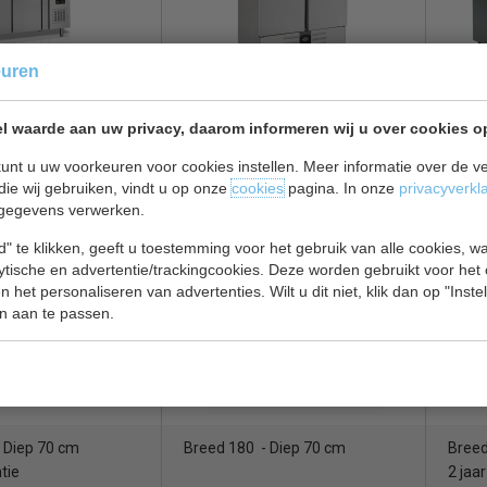
tdooiing wordt automatisch een aantal keer per 24 uur de verdamper 
e voordeel hiervan is dat de temperatuur nauwelijks stijgt, waardoor de
euren
ier van ontdooien energiebesparend, uw schepijsvitrine koelt namelijk 
nk | 2 deuren |
Breed 94 - Diep 70 cm
Breed
formatie over onze vrieswerkbanken of heeft u hulp nodig bij het kie
l waarde aan uw privacy, daarom informeren wij u over cookies o
| B136 x D70 x H98
2 jaar garantie
met ons op en wij helpen u graag.
unt u uw voorkeuren voor cookies instellen. Meer informatie over de ve
€ 1176,00
€ 1190,00
die wij gebruiken, vindt u op onze
cookies
pagina. In onze
privacyverkl
€ 1700,00
€ 188
gegevens verwerken.
ank bekijken
Vrieswerkbank bekijken
Vries
" te klikken, geeft u toestemming voor het gebruik van alle cookies, 
083
Saro Hajo 3100 BT
Pola
lytische en advertentie/trackingcookies. Deze worden gebruikt voor het
 het personaliseren van advertenties. Wilt u dit niet, klik dan op "Inst
n aan te passen.
- Diep 70 cm
Breed 180 - Diep 70 cm
Breed
tie
2 jaar