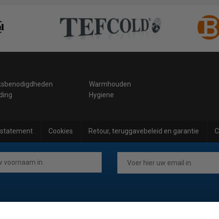
ksbenodigdheden
Warmhouden
ding
Hygiene
 statement
Cookies
Retour, teruggavebeleid en garantie
C