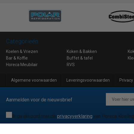
Categorieën
Koelen & Vriezen
Koken & Bakken
Ko
Bar & Koffie
Buffet & tafel
Kle
Horeca Meubilair
RVS
Algemene voorwaarden
Leveringsvoorwaarden
Privacy
Aanmelden voor de nieuwsbrief
Ik ga akkoord met de
privacyverklaring
van Horeca Koeling