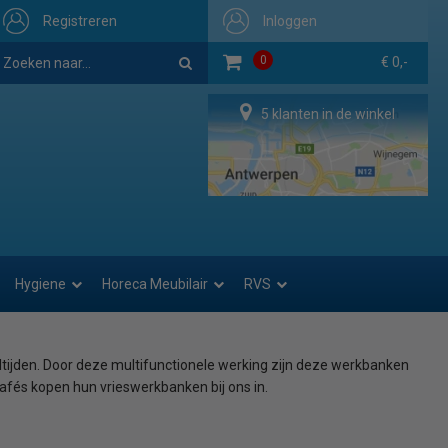
Registreren
Inloggen
0
€ 0,-
5 klanten in de winkel
Hygiene
Horeca Meubilair
RVS
ltijden. Door deze multifunctionele werking zijn deze werkbanken
afés kopen hun vrieswerkbanken bij ons in.