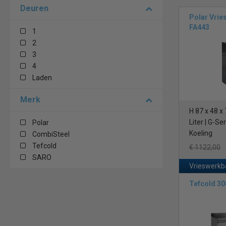
Alle vrieswerk
Deuren
A-merken. Het 
Polar Vri
verschillende 
FA443
1
kiest voor een 
2
merken. Vrie
3
energiezuinige
4
Laden
Vooraanstaa
De Polar G599 
Merk
bewaren. Horec
H 87 x 48 x
door de hoogwa
Liter | G-Se
Polar
en Gram.
Koeling
CombiSteel
Normale ontd
Tefcold
€ 1122,00
regelmatig ont
SARO
Vrieswerkb
Normale ontd
Tefcold 3
verdamper kan
Een nade
Heetgas ontdo