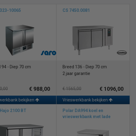
t. U kunt bij ons kiezen voor voordelige merken maar ook voor vele
n en de techniek. Ons grote assortiment wordt voorzien van
 323-10065
CS 7450.0081
 wij u merken met een zeer professionele koeltechniek. Wanneer u
charnieren, ladegeleiders e.d. minder zijn als bij de duurdere
gas ontdooiing (zie beschrijving onderaan). Allen zijn beschikbaar in
eeft afsluitbare deuren om uw kostbare producten veilig te
in veel horeca keukens. De Afinox vrieswerkbanken kenmerken zich
 94 - Diep 70 cm
Breed 136 - Diep 70 cm
a Megastore ook de merken CombiSteel, AlpenInox, Daquiri, Tefcold
2 jaar garantie
t er ijsvorming op de verdamper. Dit bevroren vocht moet
€ 988,00
€ 1096,00
0,00
€ 1565,00
ducten optimaal gekoeld blijven.
werkbank bekijken
Vrieswerkbank bekijken
r enkele minuten uitgeschakeld zodat het aangevroren ijs op de
Hajo 2100 BT
Polar DA994 koel en
vrieswerkbank met lade
t.