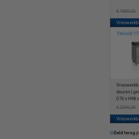
€ 1800,00
Vrieswerkb
Tefcold 1
Vrieswerkba
deuren | ge
D70 x H98 
€ 2046,00
Vrieswerkb
Geld terug
p