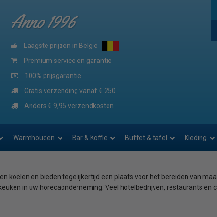
Anno 1996
Laagste prijzen in België
Premium service en garantie
100% prijsgarantie
Gratis verzending vanaf € 250
Anders € 9,95 verzendkosten
Warmhouden
Bar & Koffie
Buffet & tafel
Kleding
n koelen en bieden tegelijkertijd een plaats voor het bereiden van maa
 keuken in uw horecaonderneming. Veel hotelbedrijven, restaurants en c
kwaliteit