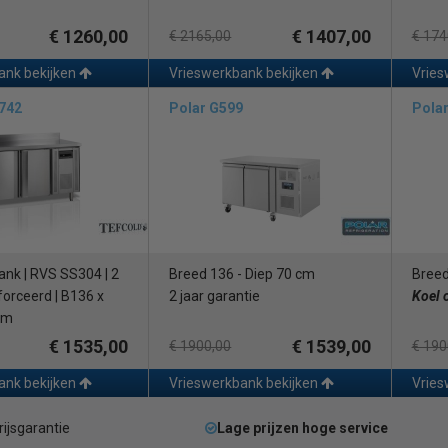
€ 1260,00
€ 1407,00
€ 2165,00
€ 174
ank bekijken
Vrieswerkbank bekijken
Vries
7742
Polar G599
Pola
nk | RVS SS304 | 2
Breed 136 - Diep 70 cm
Breed
forceerd | B136 x
2 jaar garantie
Koel 
cm
€ 1535,00
€ 1539,00
€ 1900,00
€ 190
ank bekijken
Vrieswerkbank bekijken
Vries
rijsgarantie
Lage prijzen hoge service