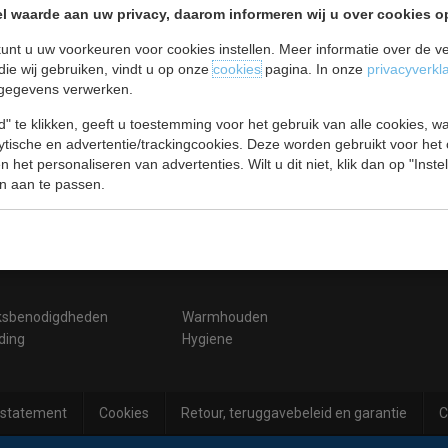
l waarde aan uw privacy, daarom informeren wij u over cookies o
gen blokkeren dit onderdeel. Pas je cookie-instellingen aan om toegang t
unt u uw voorkeuren voor cookies instellen. Meer informatie over de ve
die wij gebruiken, vindt u op onze
cookies
pagina. In onze
privacyverkl
gegevens verwerken.
Cookie-instellingen wijzigen
" te klikken, geeft u toestemming voor het gebruik van alle cookies, 
lytische en advertentie/trackingcookies. Deze worden gebruikt voor het
 het personaliseren van advertenties. Wilt u dit niet, klik dan op "Inst
n aan te passen.
ksbenodigdheden
Warmhouden
ding
Hygiene
 statement
Cookies
Retour, teruggavebeleid en garantie
C