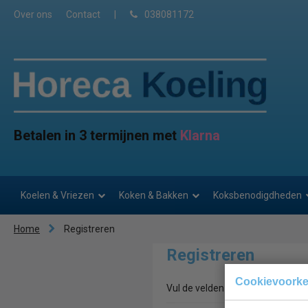
Over ons
Contact
|
038081172
Betalen in 3 termijnen met
Klarna
Koelen & Vriezen
Koken & Bakken
Koksbenodigdheden
Home
Registreren
Registreren
Cookievoork
Vul de velden hieronder in om je