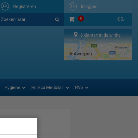
Registreren
Inloggen
0
€ 0,-
6 klanten in de winkel
Hygiene
Horeca Meubilair
RVS