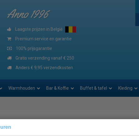
Anno 1996
Laagste prijzen in België
Premium service en garantie
100% prijsgarantie
Gratis verzending vanaf € 250
Anders € 9,95 verzendkosten
Warmhouden
Bar & Koffie
Buffet & tafel
Kleding
euren
 account te beheren.