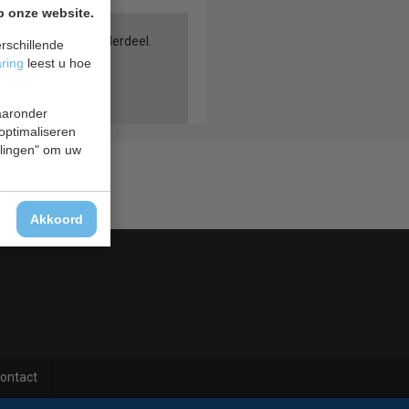
p onze website.
e krijgen tot dit onderdeel.
rschillende
aring
leest u hoe
waaronder
 optimaliseren
ellingen" om uw
Akkoord
ontact