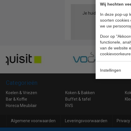
Wij hechten vee
Je huidige cookie-instellin
In deze pop-up k
soorten cookies 
we uw persoons
Door op "Akkoord
functionele, ana
van de website en
cookievoorkeure
Instellingen
Categorieën
Koelen & Vriezen
Koken & Bakken
Ko
Bar & Koffie
Buffet & tafel
Kle
Horeca Meubilair
RVS
Algemene voorwaarden
Leveringsvoorwaarden
Privacy