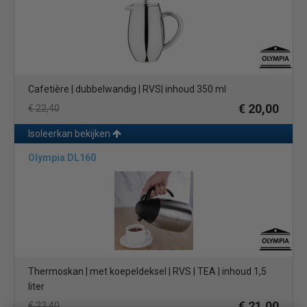
Cafetière | dubbelwandig | RVS| inhoud 350 ml
€ 20,00
€ 22,40
Isoleerkan bekijken
Olympia DL160
Thermoskan | met koepeldeksel | RVS | TEA | inhoud 1,5
liter
€ 21,00
€ 22,40