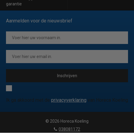
garantie
Aanmelden voor de nieuwsbrief
Inschrijven
Ik ga akkoord met de
privacyverklaring
van Horeca Koeling
© 2026 Horeca Koeling
|
038081172