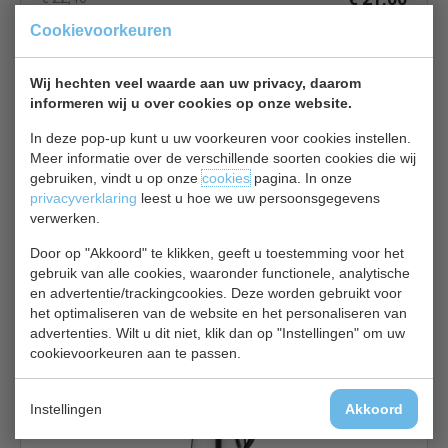
Cookievoorkeuren
Isoleerkan bekijken
Olympia DL162
Wij hechten veel waarde aan uw privacy, daarom
informeren wij u over cookies op onze website.
In deze pop-up kunt u uw voorkeuren voor cookies instellen.
Meer informatie over de verschillende soorten cookies die wij
gebruiken, vindt u op onze
cookies
pagina. In onze
privacyverklaring
leest u hoe we uw persoonsgegevens
verwerken.
Thermoskan | met koepeldeksel | RVS | HOT WATER |
Door op "Akkoord" te klikken, geeft u toestemming voor het
inhoud 1,5 liter
gebruik van alle cookies, waaronder functionele, analytische
€ 21,00
€ 22,40
en advertentie/trackingcookies. Deze worden gebruikt voor
het optimaliseren van de website en het personaliseren van
Isoleerkan bekijken
advertenties. Wilt u dit niet, klik dan op "Instellingen" om uw
cookievoorkeuren aan te passen.
Olympia DL161
Instellingen
Akkoord