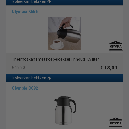
Isoleerkan bekijken
Olympia K656
Thermoskan | met koepeldeksel | Inhoud 1.5 liter
€ 18,00
€ 18,80
Isoleerkan bekijken
Olympia C092