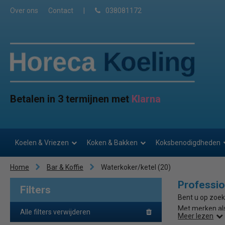
Over ons
Contact
|
038081172
Betalen in 3 termijnen met
Klarna
Koelen & Vriezen
Koken & Bakken
Koksbenodigdheden
Home
Bar & Koffie
Waterkoker/ketel
(20)
Professio
Filters
Bent u op zoek
Met merken als
Alle filters verwijderen
Meer lezen