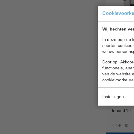
Cookievoork
Heetwaterd
droogkookbe
Wij hechten vee
4,7 liter
In deze pop-up k
€ 92,00
soorten cookies 
Waterkoker
we uw persoons
Saro Hot D
Door op "Akkoord
functionele, ana
van de website en
cookievoorkeure
Instellingen
Inhoud 19 L
€ 140,00