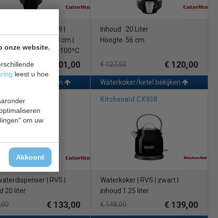
aterdispencer|J709 |
Inhoud 20 Liter
 8 Liter | Hoogte 43 cm |
Hoogte 56 cm
p onze website.
ratuur +30ºC tot +100ºC
€ 101,00
€ 120,00
rschillende
,50
€ 127,50
aring
leest u hoe
koker/ketel bekijken
Waterkoker/ketel bekijken
lite J722
Kitchenaid CX938
waaronder
 optimaliseren
ellingen" om uw
Akkoord
aterdispenser | RVS |
Waterkoker | RVS | zwart |
 20 liter
inhoud 1.25 liter
€ 133,00
€ 139,00
,00
€ 148,00