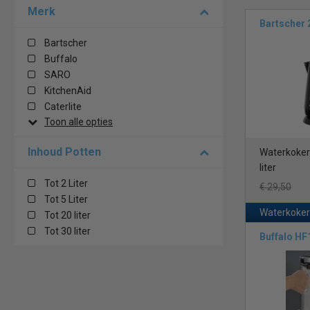
De heetwaterke
Merk
mobiele cateri
Bartscher
Bartscher
Het gebruiksge
Buffalo
serveren, wat 
SARO
KitchenAid
Bovendien, onz
Caterlite
bekend om hun 
Toon alle opties
Geniet van de
Inhoud Potten
Waterkoker 
Snelle v
liter
Thermost
Tot 2 Liter
Energiez
€ 29,50
Tot 5 Liter
Roestvri
Waterkoker
Tot 20 liter
Zorg voor cons
Tot 30 liter
Buffalo HF
horecagelegenh
investeer in e