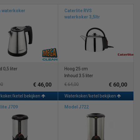
ij een compacte 0,5 liter, perfect voor kleinere etablissementen of
r drukke restaurants, hotels en grote evenementen.
 waterkoker
Caterlite RVS
waterkoker 3,5ltr
le handeling van de kraan, kunt u gemakkelijk en snel heet water
nt, maar ook ontworpen om lang mee te gaan. Deze merken staan
 zijn voor uw horecabedrijf.
 0,5 liter
Hoog 25 cm
Inhoud 3.5 liter
€ 46,00
€ 60,00
00
€ 64,00
id.
koker/ketel bekijken
Waterkoker/ketel bekijken
e heetwaterketels. Ze zijn de perfecte oplossing voor uw
lite J709
Model J722
voldoende heet water beschikt om aan de vraag te voldoen, en