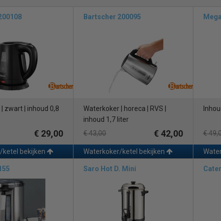
tels zijn beschikbaar in een breed scala aan inhoudsmaten, beginnend b
ngservices, tot een indrukwekkende
capaciteit van 40 liter
, geschikt voo
 200108
Bartscher 200095
Mega
mak wordt verder verbeterd door een handig tapkraantje. Met een simpe
het tempo van uw service versnelt en de efficiëntie verhoogt.
e Buffalo, Bartscher en Saro heetwaterketels zijn niet alleen efficië
robuustheid en duurzaamheid, waardoor ze een uitstekende investering
 volgende kenmerken:
| zwart | inhoud 0,8
Waterkoker | horeca | RVS |
Inhoud
erwarmingstijd, ideaal voor piekuren.
inhoud 1,7 liter
aatregeling voor nauwkeurige temperatuurinstellingen.
uinig ontwerp om operationele kosten te minimaliseren.
€ 29,00
€ 42,00
€ 43,00
€ 49,
jstalen constructie voor eenvoudige reiniging en langdurige duurzaamhe
/ketel bekijken
Waterkoker/ketel bekijken
Water
tante warme dranken aan uw klanten met onze betrouwbare en efficiënt
155
Saro Hot D. Mini
Cater
eid, ongeacht de grootte. Geniet van het vertrouwen dat u altijd over 
en heetwaterketel van hoge kwaliteit van merken die u kunt vertrouwen.