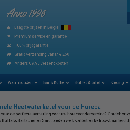
Anno 1996
Laagste prijzen in België
Premium service en garantie
100% prijsgarantie
Gratis verzending vanaf € 250
Anders € 9,95 verzendkosten
Warmhouden
Bar & Koffie
Buffet & tafel
Kleding
nele Heetwaterketel voor de Horeca
 naar de perfecte aanvulling voor uw horecaonderneming? Ontdek onze 
 Buffalo, Bartscher en Saro, bieden we kwaliteit en betrouwbaarheid die