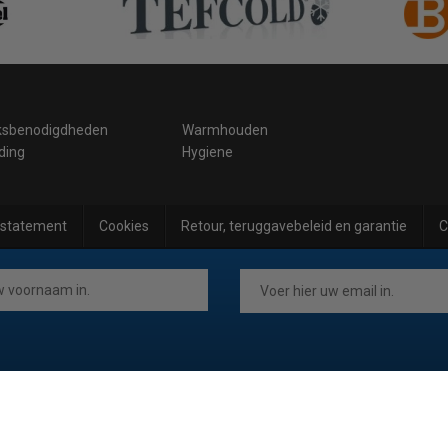
ksbenodigdheden
Warmhouden
ding
Hygiene
 statement
Cookies
Retour, teruggavebeleid en garantie
C
.be