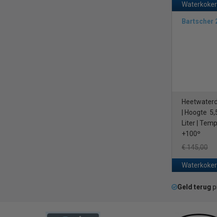
Waterkoker
Bartscher
Heetwaterd
| Hoogte 5,
Liter | Tem
+100º
€ 145,00
Waterkoker
Geld terug
p