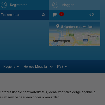
Registreren
Inloggen
0
€ 0,-
8 klanten in de winkel
Hygiene
Horeca Meubilair
RVS
professionele heetwaterketels, ideaal voor elke eetgelegenheid.
 uw service naar een hoger niveau tillen.