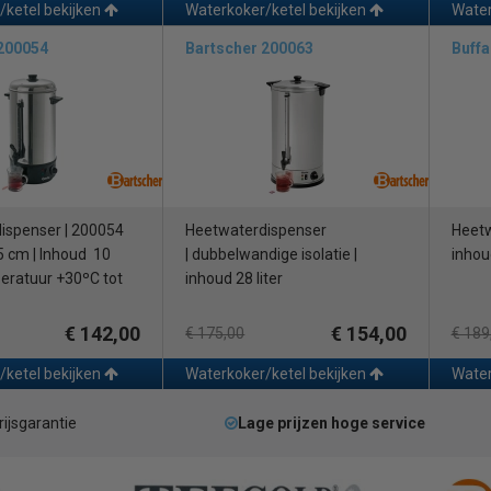
/ketel bekijken
Waterkoker/ketel bekijken
Water
 200054
Bartscher 200063
Buff
ispenser | 200054
Heetwaterdispenser
Heetw
5 cm | Inhoud 10
| dubbelwandige isolatie |
inhoud
peratuur +30ºC tot
inhoud 28 liter
€ 142,00
€ 154,00
€ 175,00
€ 189
/ketel bekijken
Waterkoker/ketel bekijken
Water
rijsgarantie
Lage prijzen hoge service