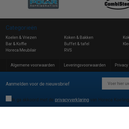
Categorieën
Koelen & Vriezen
Koken & Bakken
Ko
Bar & Koffie
Buffet & tafel
Kle
Horeca Meubilair
RVS
Algemene voorwaarden
Leveringsvoorwaarden
Privacy
Aanmelden voor de nieuwsbrief
Ik ga akkoord met de
privacyverklaring
van Horeca Koeling
© 2026 Horeca Koeling
|
038081172
|
info@horecakoeling