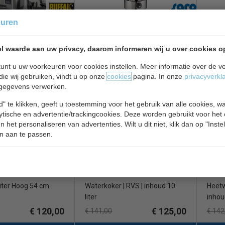
euren
ispenser |
Heet waterketel | Hoog 49 cm
Heetw
veiliging | inhoud
| Inhoud 10 Liter
Inhoud
l waarde aan uw privacy, daarom informeren wij u over cookies o
Tempe
€ 82,00
€ 90,00
unt u uw voorkeuren voor cookies instellen. Meer informatie over de ve
€ 105,00
€ 107
die wij gebruiken, vindt u op onze
cookies
pagina. In onze
privacyverkl
/ketel bekijken
Waterkoker/ketel bekijken
Water
gegevens verwerken.
rink 19
Buffalo CU547
Cater
" te klikken, geeft u toestemming voor het gebruik van alle cookies, 
lytische en advertentie/trackingcookies. Deze worden gebruikt voor het
 het personaliseren van advertenties. Wilt u dit niet, klik dan op "Inst
n aan te passen.
iter Hoog 54 cm
Waterkoker | RVS | inhoud 10
Heetw
liter
inhoud
€ 120,00
€ 125,00
€ 141,00
€ 142