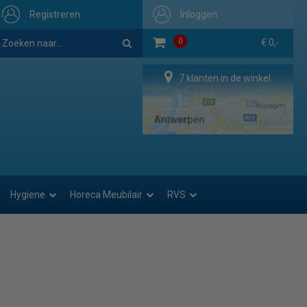
Registreren
Inloggen
0
€ 0,-
7 klanten in de winkel
Hygiene
Horeca Meubilair
RVS