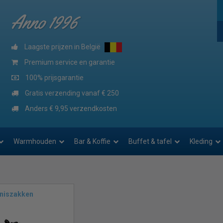
Anno 1996
Laagste prijzen in België
Premium service en garantie
100% prijsgarantie
Gratis verzending vanaf € 250
Anders € 9,95 verzendkosten
Warmhouden
Bar & Koffie
Buffet & tafel
Kleding
lniszakken