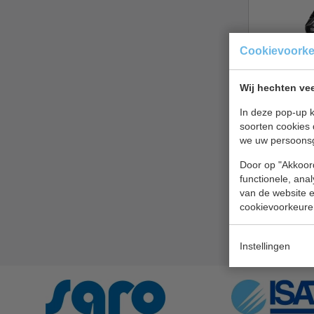
Cookievoork
Wij hechten vee
Vuilniszakk
liter | 15 k
In deze pop-up k
| 100
soorten cookies 
stuks Verp
we uw persoons
100 | 96,5(h
Door op "Akkoord
73,7(d)cm
functionele, ana
€ 17,40
van de website en
cookievoorkeure
Vuilniszakk
Geld terug
p
Instellingen