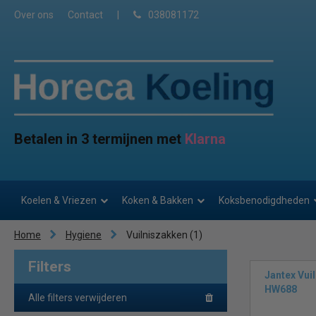
Over ons
Contact
|
038081172
Betalen in 3 termijnen met
Klarna
Koelen & Vriezen
Koken & Bakken
Koksbenodigdheden
Home
Hygiene
Vuilniszakken
(1)
Filters
Jantex Vui
HW688
Alle filters verwijderen