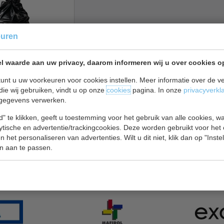
euren
l waarde aan uw privacy, daarom informeren wij u over cookies o
en | Capaciteit 70
ilo gewichtscapaciteit.
unt u uw voorkeuren voor cookies instellen. Meer informatie over de ve
die wij gebruiken, vindt u op onze
cookies
pagina. In onze
privacyverkl
akkingshoeveelheid:
gegevens verwerken.
) x 45,7(b) x
" te klikken, geeft u toestemming voor het gebruik van alle cookies, 
lytische en advertentie/trackingcookies. Deze worden gebruikt voor het
€ 16,00
 het personaliseren van advertenties. Wilt u dit niet, klik dan op "Inst
n aan te passen.
en bekijken
rijsgarantie
Lage prijzen hoge service