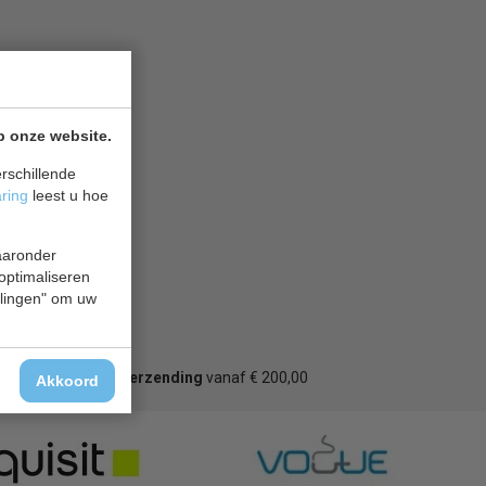
p onze website.
rschillende
aring
leest u hoe
waaronder
 optimaliseren
ellingen" om uw
Gratis verzending
vanaf € 200,00
Akkoord