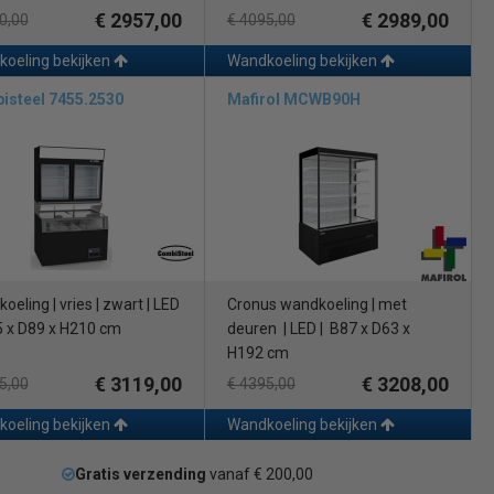
€ 2957,00
€ 2989,00
0,00
€ 4095,00
oeling bekijken
Wandkoeling bekijken
isteel 7455.2530
Mafirol MCWB90H
eling | vries | zwart | LED
Cronus wandkoeling | met
5 x D89 x H210 cm
deuren
| LED | B87 x D63 x
H192 cm
€ 3119,00
€ 3208,00
5,00
€ 4395,00
oeling bekijken
Wandkoeling bekijken
Gratis verzending
vanaf € 200,00