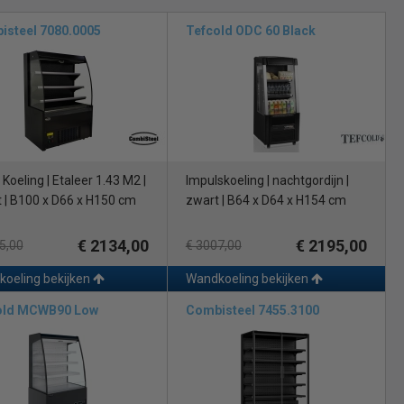
isteel 7080.0005
Tefcold ODC 60 Black
rekening mee gehouden. Zo bieden we namelijk heel wat
beschikken daarnaast allemaal over de modernste koeltechnologie
 onze koelingen eenvoudig in onderhoud en makkelijk schoon te
Koeling | Etaleer 1.43 M2 |
Impulskoeling | nachtgordijn |
 | B100 x D66 x H150 cm
zwart | B64 x D64 x H154 cm
 professionele uitstraling. Daarom zijn onze wandkoelingen
 daarbij kiezen voor wandkoelingen met veiligheidsglas en voor
€ 2134,00
€ 2195,00
5,00
€ 3007,00
 dat aangevroren ijs smelt en uw koeling efficiënt blijft werken.
oeling bekijken
Wandkoeling bekijken
old MCWB90 Low
Combisteel 7455.3100
de optie. Deze wandkoeling beschikt over een open display met vier
 een jaar garantie. Bij professionele restaurants en hotels is de
ren van AGV, vleeswaren en zuivel. Deze koeling is inclusief vier
tische ontdooiing en dooiwaterverdamping. Daarnaast heeft de