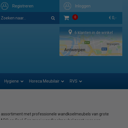
Registreren
Inloggen
0
€ 0,-
6 klanten in de winkel
Hygiene
Horeca Meubilair
RVS
t assortiment met professionele wandkoelmeubels van grote
, SARO en Cool. Een mooi wandkoelmeubel zorgt voor een
senwinkels, viswinkels, bedrijfskantines en andere professionele