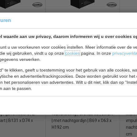
antie van twee jaar.
 perfecte wandkoeling eenvoudig online
g | B130 x D66 x
WandKoeling | B150 x D66 x
Wandk
euren
taleer 1.69 M2 |
H150 cm | Etaleer 1.87 M2 |
| met 
formatie over onze wandkoeling of heeft u hulp nodig bij het kiezen
tages
Zwart | 3 Etages
H150
s op door te bellen naar
038081172
en wij helpen u graag. Heeft u al 
l waarde aan uw privacy, daarom informeren wij u over cookies o
ang deze snel. Wij leveren uw koeling zonder verzendkosten en geven bo
€ 2375,00
€ 2569,00
€ 3835,00
€ 379
unt u uw voorkeuren voor cookies instellen. Meer informatie over de ve
g bekijken
Wandkoeling bekijken
Wandk
die wij gebruiken, vindt u op onze
cookies
pagina. In onze
privacyverkl
gegevens verwerken.
 1250 B
Mafirol MCWB65
Mafi
" te klikken, geeft u toestemming voor het gebruik van alle cookies, 
lytische en advertentie/trackingcookies. Deze worden gebruikt voor het
 het personaliseren van advertenties. Wilt u dit niet, klik dan op "Inst
n aan te passen.
 | geventileerd | 2
Wandkoeling | Cronus 65 | zwart
Mafir
art | B131 x D74 x
| met nachtgordijn | B69 x D63 x
impul
H192 cm
nacht
cm