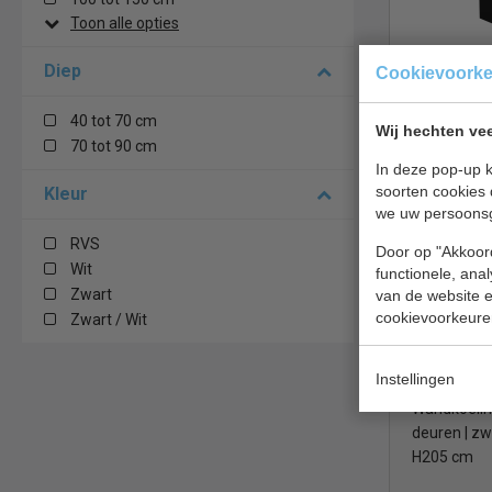
koeling een gar
Toon alle opties
Bestel de
Wand Koelin
Diep
Cookievoork
H150 cm | E
Wilt u meer in
Zwart | 3 E
contact met on
40 tot 70 cm
Wij hechten vee
online en ontv
70 tot 90 cm
€ 3545,00
In deze pop-up k
Wandkoelin
soorten cookies 
Kleur
we uw persoons
Tefcold PC
RVS
Door op "Akkoord
Wit
functionele, ana
Zwart
van de website en
cookievoorkeure
Zwart / Wit
Instellingen
Wandkoeling
deuren | zw
H205 cm