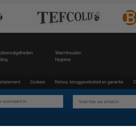
ksbenodigdheden
Warmhouden
ding
Hygiene
 statement
Cookies
Retour, teruggavebeleid en garantie
C