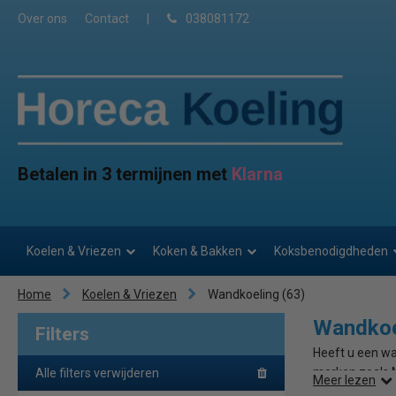
Over ons
Contact
|
038081172
Betalen in 3 termijnen met
Klarna
Koelen & Vriezen
Koken & Bakken
Koksbenodigdheden
Home
Koelen & Vriezen
Wandkoeling
(63)
Wandkoe
Filters
Heeft u een w
merken zoals M
Alle filters verwijderen
Meer lezen
aantrekkelijke