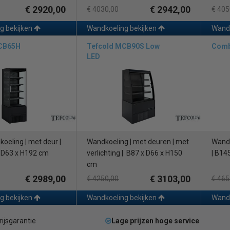
€ 2920,00
€ 2942,00
€ 4030,00
€ 405
g bekijken
Wandkoeling bekijken
Wandk
CB65H
Tefcold MCB90S Low
Comb
LED
oeling | met deur |
Wandkoeling | met deuren | met
Wandko
x D63 x H192 cm
verlichting | B87 x D66 x H150
| B14
cm
€ 2989,00
€ 3103,00
€ 4250,00
€ 465
g bekijken
Wandkoeling bekijken
Wandk
rijsgarantie
Lage prijzen hoge service