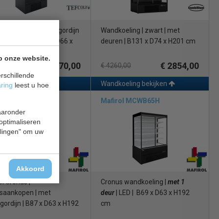
oeling | met nachtgordijn
Wandkoeling | zwart | met
verlichting | B87 x D66 x
deuren | B131 x D74 x H201 cm
 van een geschikt wandkoelmeubel voor uw horecaonderneming? Neem
 cm
een bepaald model koeling op het oog? Bestel deze dan eenvoudig
p onze website.
vendien geld terug garantie.
€ 2770,00
€ 2854,00
5,00
€ 4260,00
rschillende
oeling bekijken
Wandkoeling bekijken
aring
leest u hoe
rol MCWB90
Mafirol MCWB65H
waaronder
 optimaliseren
ellingen" om uw
Akkoord
ol Cronus |
Cronus wandkoeling |
met 1
saankopen | met
deur
| LED | B69 x D63 x H192
gordijn | B87 x D63 x H192
cm