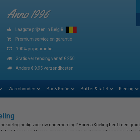
Anno 1996
Laagste prijzen in België
Premium service en garantie
100% prijsgarantie
Gratis verzending vanaf € 250
Anders € 9,95 verzendkosten
Warmhouden
Bar & Koffie
Buffet & tafel
Kleding
ling
andkoeling nodig voor uw onderneming? Horeca Koeling heeft een groo
afirol, Fogal, Isa, Coreco, maar ook enkele budgetmerken zoals Polar
 presentatie van uw producten. Vele supermarkten, slagerijen, delicates