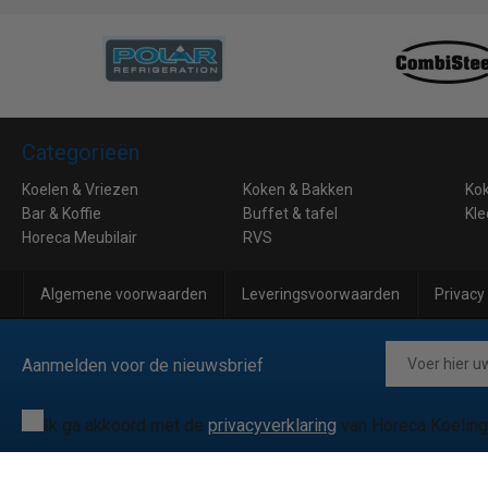
Categorieën
Koelen & Vriezen
Koken & Bakken
Ko
Bar & Koffie
Buffet & tafel
Kle
Horeca Meubilair
RVS
Algemene voorwaarden
Leveringsvoorwaarden
Privacy
Aanmelden voor de nieuwsbrief
Ik ga akkoord met de
privacyverklaring
van Horeca Koeling