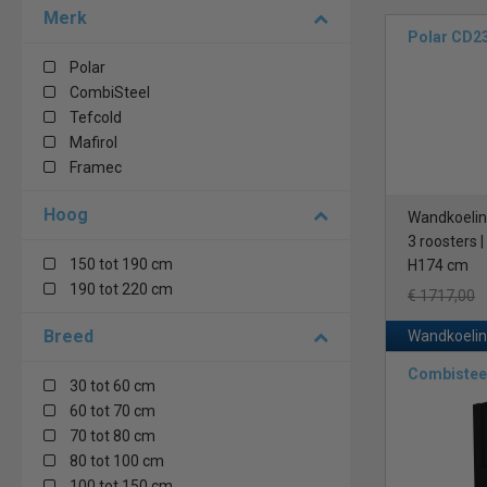
Merk
eindgebruiker
Polar CD2
Een energ
Polar
CombiSteel
Een luxe wandk
Tefcold
energiezuinige
Mafirol
en zijn gemaak
Framec
maken.
Uitsteken
Hoog
Wandkoeling
3 roosters 
150 tot 190 cm
U wenst natuur
H174 cm
uitgerust met 
190 tot 220 cm
€ 1717,00
koelingen met 
Breed
Wandkoelin
Een koeli
Combistee
30 tot 60 cm
Voor kleinere
60 tot 70 cm
etages, een dig
70 tot 80 cm
Fogal Alaska
ee
80 tot 100 cm
legborden, ko
100 tot 150 cm