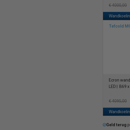
€ 4000,00
Wandkoelin
Tefcold M
Ecron wandk
LED | B69 
€ 4095,00
Wandkoelin
Geld terug
p