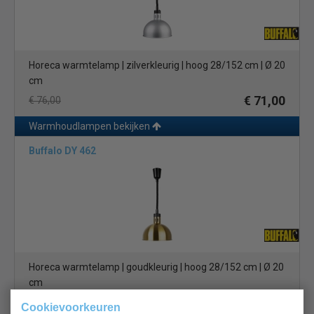
Horeca warmtelamp | zilverkleurig | hoog 28/152 cm | Ø 20
cm
€ 71,00
€ 76,00
Warmhoudlampen bekijken
Buffalo DY 462
Horeca warmtelamp | goudkleurig | hoog 28/152 cm | Ø 20
cm
€ 71,00
€ 76,00
Cookievoorkeuren