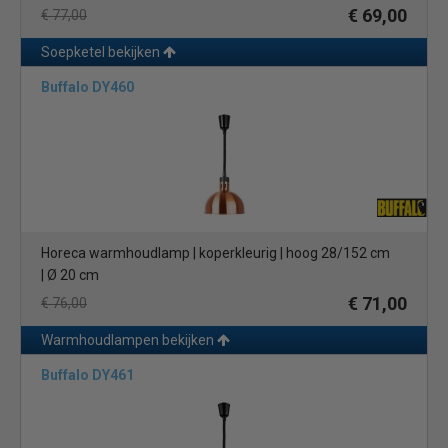
€ 69,00
€ 77,00
Soepketel bekijken
Buffalo DY460
Horeca warmhoudlamp | koperkleurig | hoog 28/152 cm
| Ø 20 cm
€ 71,00
€ 76,00
Warmhoudlampen bekijken
Buffalo DY461