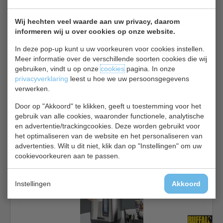
Warmhoudlampen bekijken
Wij hechten veel waarde aan uw privacy, daarom
Buffalo GH227
informeren wij u over cookies op onze website.
In deze pop-up kunt u uw voorkeuren voor cookies instellen.
Meer informatie over de verschillende soorten cookies die wij
gebruiken, vindt u op onze
cookies
pagina. In onze
privacyverklaring
leest u hoe we uw persoonsgegevens
verwerken.
Door op "Akkoord" te klikken, geeft u toestemming voor het
Soepketel | rood | uitneembare binnenpot | inhoud 5,7 liter
gebruik van alle cookies, waaronder functionele, analytische
€ 78,00
€ 88,00
en advertentie/trackingcookies. Deze worden gebruikt voor
het optimaliseren van de website en het personaliseren van
Soepketel bekijken
advertenties. Wilt u dit niet, klik dan op "Instellingen" om uw
cookievoorkeuren aan te passen.
Buffalo HF155
Instellingen
Akkoord