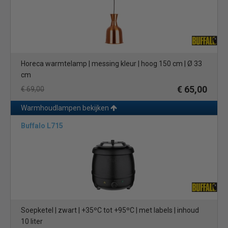
Horeca warmtelamp | messing kleur | hoog 150 cm | Ø 33
cm
€ 65,00
€ 69,00
Warmhoudlampen bekijken
Buffalo L715
Soepketel | zwart | +35ºC tot +95ºC | met labels | inhoud
10 liter