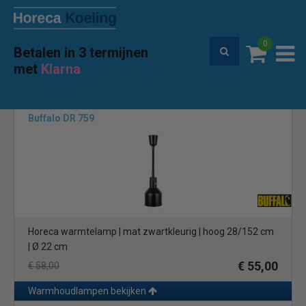
0
Betalen in 3 termijnen
Premium service en garantie
met
Klarna
Home
Merken
Buffalo
(58)
Buffalo DR 759
Horeca warmtelamp | mat zwartkleurig | hoog 28/152 cm
| Ø 22 cm
€ 55,00
€ 58,00
Warmhoudlampen bekijken