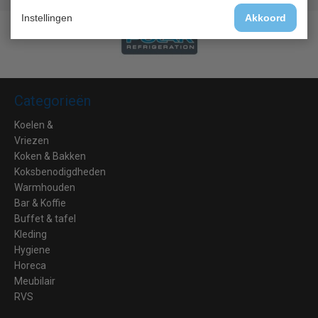
Instellingen
Akkoord
Categorieën
Koelen &
Vriezen
Koken & Bakken
Koksbenodigdheden
Warmhouden
Bar & Koffie
Buffet & tafel
Kleding
Hygiene
Horeca
Meubilair
RVS