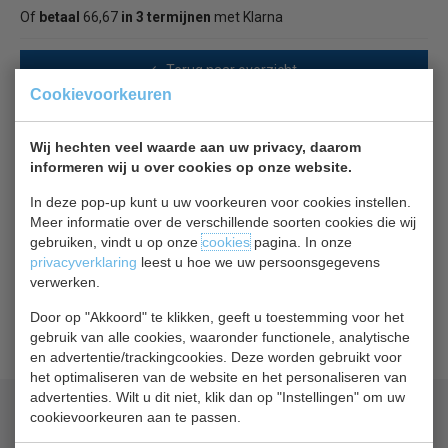
Of
betaal
66,67
in 3 termijnen
met Klarna
Terug naar overzicht
Cookievoorkeuren
Beschrijving
Specificaties
Wij hechten veel waarde aan uw privacy, daarom
informeren wij u over cookies op onze website.
UITVERKOCHT
In deze pop-up kunt u uw voorkeuren voor cookies instellen.
Isa RVS lepelspoelbak met omkasting en regelbare
Meer informatie over de verschillende soorten cookies die wij
waterdoorstroming.
gebruiken, vindt u op onze
cookies
pagina. In onze
Geschikt voor de Isa serie Isetta - FIJI - Samoa - Isabella.
privacyverklaring
leest u hoe we uw persoonsgegevens
verwerken.
Dient te worden aangesloten op de waterleiding en
Door op "Akkoord" te klikken, geeft u toestemming voor het
afvoer.
gebruik van alle cookies, waaronder functionele, analytische
en advertentie/trackingcookies. Deze worden gebruikt voor
het optimaliseren van de website en het personaliseren van
advertenties. Wilt u dit niet, klik dan op "Instellingen" om uw
Geld terug
prijsgarantie
cookievoorkeuren aan te passen.
Lage prijzen hoge service