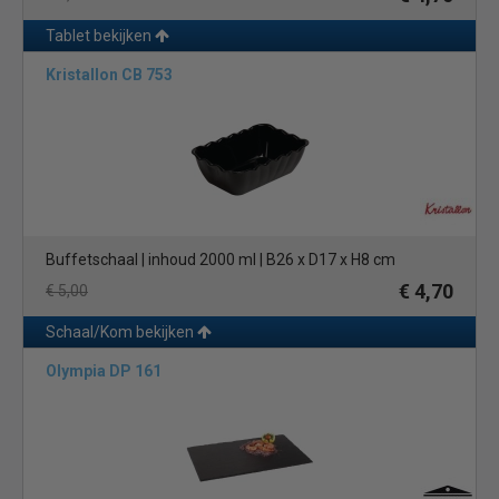
brood, salades en andere comfort food, deze schalen voegen
een charmante en huiselijke touch toe aan uw tafelsetting.
Tablet bekijken
Kristallon CB 753
Melamine serveerschalen: Voor een duurzame en praktische
optie, kunt u niet fout gaan met onze melamine serveerschalen.
Ondanks hun lichte gewicht, zijn deze schalen verrassend sterk
en zijn ze bestand tegen krassen en breuken.
Emaille serveerschalen: Breng een vleugje nostalgie naar uw
tafel met onze
emaille serveerschalen
. Met hun retro look en
feel, zijn deze schalen een leuke en unieke manier om uw
Buffetschaal | inhoud 2000 ml | B26 x D17 x H8 cm
gerechten te presenteren.
€ 4,70
€ 5,00
Verkrijgbaar in diverse maten en kleuren, kunt u de juiste schalen
Schaal/Kom bekijken
kiezen die passen bij de stijl en het thema van uw
Olympia DP 161
eetgelegenheid. Van kleine schalen voor individuele porties tot
grote schalen voor buffetten, wij hebben precies wat u nodig
heeft om uw gerechten op de beste manier te presenteren.
Ontdek onze hele collectie in onze webshop en vind de perfecte
serveerschalen om uw culinaire creaties te laten schitteren. Met