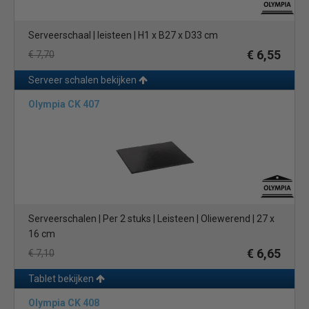
onze serveerschalen maakt u elke maaltijd tot een feest!
Serveerschaal | leisteen | H1 x B27 x D33 cm
Dus of u nu een eenvoudige bistro, een drukke cateringbedrijf of
€ 6,55
€ 7,70
een levendig all-you-can-eat buffet runt, onze serveerschalen
zijn de perfecte aanvulling om uw gerechten te laten stralen.
Serveer schalen bekijken
Verhoog de ervaring van uw klanten, serveer met stijl!
Olympia CK 407
Serveerschalen | Per 2 stuks | Leisteen | Oliewerend | 27 x
16 cm
€ 6,65
€ 7,10
Tablet bekijken
Olympia CK 408