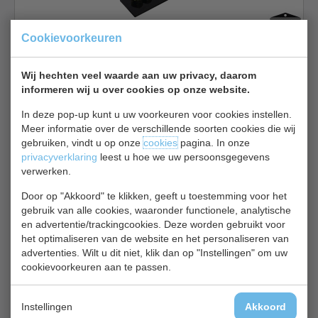
Cookievoorkeuren
Serveerschaal | 2 stuks | Leisteen | B28 x D10 cm
Wij hechten veel waarde aan uw privacy, daarom
€ 8,85
€ 9,40
informeren wij u over cookies op onze website.
Tablet bekijken
In deze pop-up kunt u uw voorkeuren voor cookies instellen.
Meer informatie over de verschillende soorten cookies die wij
Olympia CK 406
gebruiken, vindt u op onze
cookies
pagina. In onze
privacyverklaring
leest u hoe we uw persoonsgegevens
verwerken.
Door op "Akkoord" te klikken, geeft u toestemming voor het
gebruik van alle cookies, waaronder functionele, analytische
en advertentie/trackingcookies. Deze worden gebruikt voor
het optimaliseren van de website en het personaliseren van
Serveerschaal | Leisteen | Oliewerend | Per 2 Stuks | 33 x
advertenties. Wilt u dit niet, klik dan op "Instellingen" om uw
18 cm
cookievoorkeuren aan te passen.
€ 8,85
€ 9,40
Instellingen
Akkoord
Tablet bekijken