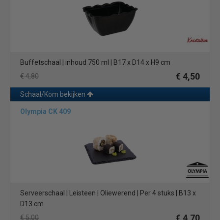
schalen van APS zijn echte toppers voor de poke bowl.
Presenteer uw culinaire creaties op de meest aantrekkelijke
manier met onze uitgebreide collectie serveerschalen! Deze
collectie is perfect voor uw restaurant, bistro, cateringbedrijf of
all-you-can-eat buffet, en biedt een scala aan opties in diverse
Buffetschaal | inhoud 750 ml | B17 x D14 x H9 cm
kleuren, maten en materialen.
€ 4,50
€ 4,80
Leisteen serveerschalen: Met hun robuuste uiterlijk en
natuurlijke
Schaal/Kom bekijken
textuur
, zorgen onze leisteen serveerschalen voor een
dramatisch en stijlvol contrast met uw gerechten. Ze zijn ideaal
Olympia CK 409
voor het serveren van kaas, sushi, tapas en andere delicatessen.
Porseleinen serveerschalen: Verfijnd en elegant, onze
porseleinen serveerschalen bieden een klassieke presentatie die
nooit uit de mode raakt. Of u nu een hoofdgerecht of een
dessert serveert, deze schalen zorgen ervoor dat uw gerechten
er net zo goed uitzien als ze smaken.
Serveerschaal | Leisteen | Oliewerend | Per 4 stuks | B13 x
Houten serveerschalen: Creëer een warme en rustieke sfeer
D13 cm
met onze
houten serveerschalen
. Perfect voor het serveren van
€ 4,70
€ 5,00