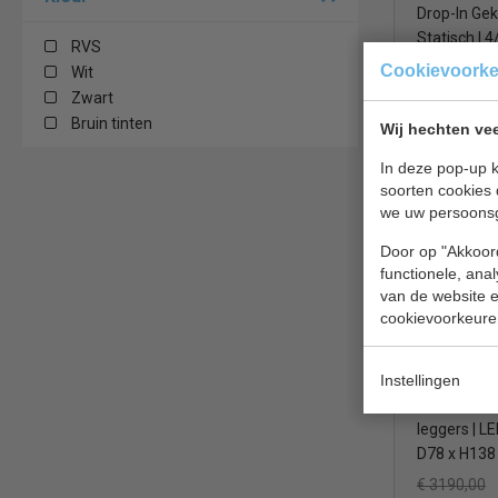
Drop-In Gek
Statisch | 4
RVS
48 cm
Cookievoork
Wit
€ 2252,00
Zwart
Bruin tinten
Wij hechten vee
Drop-In bek
In deze pop-up k
soorten cookies 
Diamond 
we uw persoons
Door op "Akkoord
functionele, ana
van de website en
cookievoorkeure
Instellingen
Neutrale vit
leggers | LE
D78 x H138
€ 3190,00