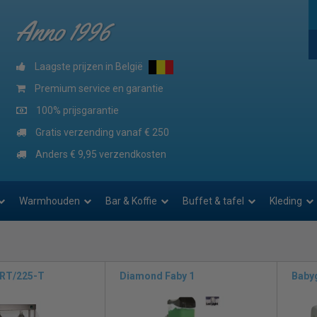
Anno 1996
Laagste prijzen in België
Premium service en garantie
100% prijsgarantie
Gratis verzending vanaf € 250
Anders € 9,95 verzendkosten
Warmhouden
Bar & Koffie
Buffet & tafel
Kleding
RT/225-T
Diamond Faby 1
Babyg