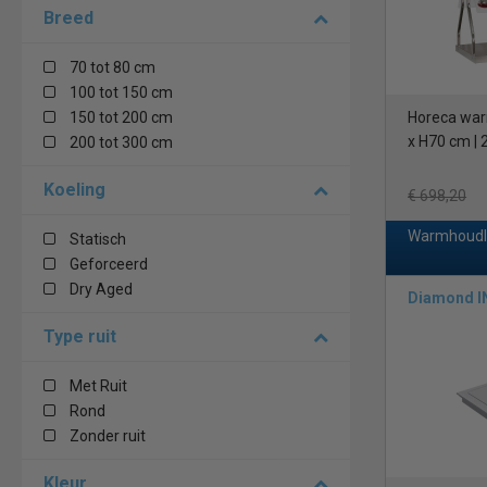
Breed
70 tot 80 cm
100 tot 150 cm
150 tot 200 cm
Horeca war
x H70 cm |
200 tot 300 cm
Koeling
€ 698,20
Warmhoudl
Statisch
Geforceerd
Dry Aged
Diamond I
Type ruit
Met Ruit
Rond
Zonder ruit
Kleur