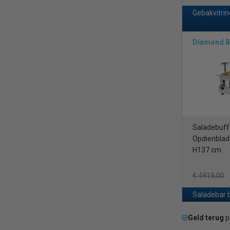
Gebakvitrin
Diamond B
Saladebuffe
Opdienblade
H137 cm
€ 4919,00
Saladebar 
Geld terug
p