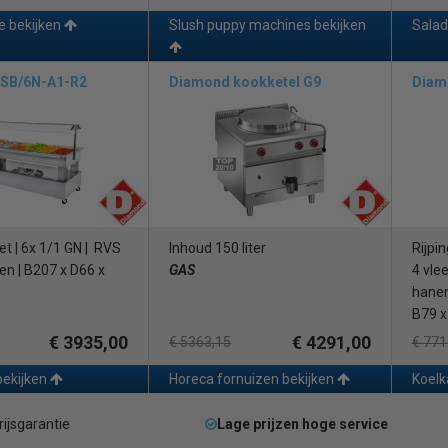
e bekijken
Slush puppy machines bekijken
Salad
SB/6N-A1-R2
Diamond kookketel G9
Diam
t | 6x 1/1 GN | RVS
Inhoud 150 liter
Rijpin
n | B207 x D66 x
GAS
4 vle
hanen 
B79 x
€ 3935,00
€ 4291,00
€ 5363,15
€ 771
bekijken
Horeca fornuizen bekijken
Koelk
rijsgarantie
Lage prijzen hoge service