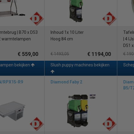
mtebrug | B70 x D53
Inhoud 1x 10 Liter
Tafel
 2 warmtelampen
Hoog 84 cm
| 4 IJ
D51 x
€ 559,00
€ 1194,00
€ 1493,05
€ 190
ampen bekijken
Slush puppy machines bekijken
Schep
N/RPX15-R9
Diamond Faby 2
Diam
B5/T