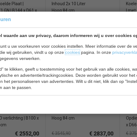
oelde Plaat |
Inhoud 2x 10 Liter
Koelei
/1 GN | B144 x D61 x
Hoog 84 cm
| met
x H94
euren
€ 1802,00
€ 2080,00
€ 2599,45
€ 299
l waarde aan uw privacy, daarom informeren wij u over cookies o
ijken
Slush puppy machines bekijken
Koelk
unt u uw voorkeuren voor cookies instellen. Meer informatie over de ve
die wij gebruiken, vindt u op onze
cookies
pagina. In onze
privacyverkl
CB10NN-B9-P
Diamond Faby 3
Salad
gegevens verwerken.
A1-R
" te klikken, geeft u toestemming voor het gebruik van alle cookies, 
lytische en advertentie/trackingcookies. Deze worden gebruikt voor het
 het personaliseren van advertenties. Wilt u dit niet, klik dan op "Inst
n aan te passen.
rine | 3 glazen
Inhoud 3x 10 Liter
Salad
D verlichting | B100 x
Hoog 84 cm
Opdie
 cm
x D66
€ 2552,00
€ 2837,00
€ 3545,90
€ 375