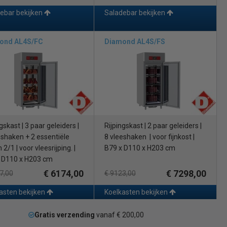
ebar bekijken
Saladebar bekijken
ond AL4S/FC
Diamond AL4S/FS
gskast | 3 paar geleiders |
Rijpingskast | 2 paar geleiders |
eshaken + 2 essentiële
8 vleeshaken | voor fijnkost |
2/1 | voor vleesrijping. |
B79 x D110 x H203 cm
 D110 x H203 cm
€ 6174,00
€ 7298,00
7,00
€ 9123,00
asten bekijken
Koelkasten bekijken
Gratis verzending
vanaf € 200,00