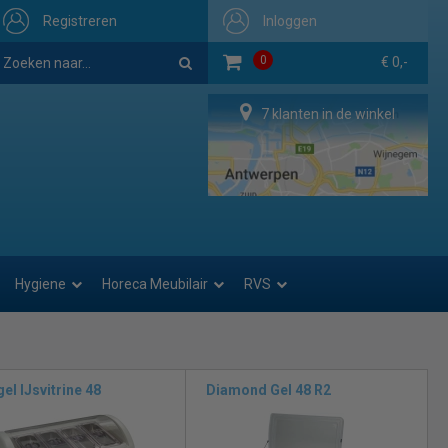
Registreren
Inloggen
0
€ 0,-
7 klanten in de winkel
Hygiene
Horeca Meubilair
RVS
el IJsvitrine 48
Diamond Gel 48 R2