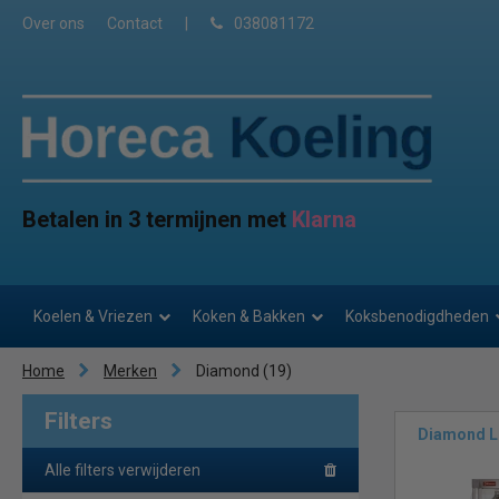
Over ons
Contact
|
038081172
Betalen in 3 termijnen met
Klarna
Koelen & Vriezen
Koken & Bakken
Koksbenodigdheden
Home
Merken
Diamond
(19)
Filters
Diamond L
Alle filters verwijderen