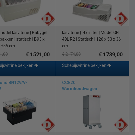
model IJsvitrine | Babygel
IJsvitrine | 4x5 liter | Model GEL
sbakken | statisch | B93 x
48L R2 | Statisch | 126 x 53 x 36
 H55 cm
cm
€ 1521,00
€ 1739,00
1,00
€ 2174,00
ijsvitrine bekijken
Schepijsvitrine bekijken
ond BN129/V-
CCE20
2
Warmhoudwagen