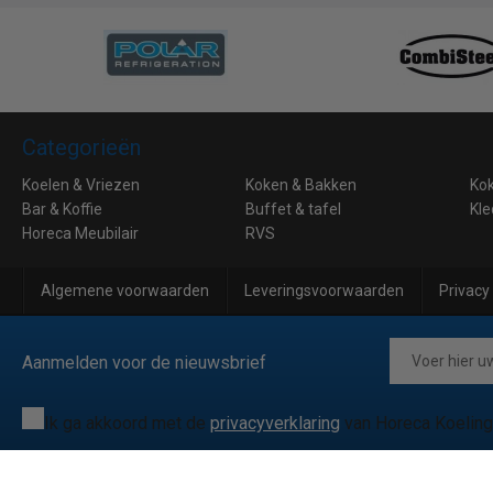
Categorieën
Koelen & Vriezen
Koken & Bakken
Ko
Bar & Koffie
Buffet & tafel
Kle
Horeca Meubilair
RVS
Algemene voorwaarden
Leveringsvoorwaarden
Privacy
Aanmelden voor de nieuwsbrief
Ik ga akkoord met de
privacyverklaring
van Horeca Koeling