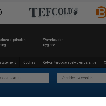
ksbenodigdheden
Warmhouden
ding
Hygiene
 statement
Cookies
Retour, teruggavebeleid en garantie
C