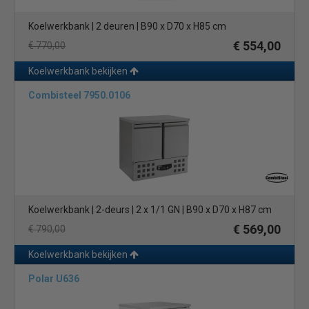
iedere horecazaak
Koelwerkbank | 2 deuren | B90 x D70 x H85 cm
Het aanbod koelwerkbanken is zeer gevarieerd met verschillen
in merken, prijs, design en techniek allemaal geschikt voor
€ 554,00
€ 770,00
restaurant, cafetaria, bakkerij, grillroom broodjeszaak, traiteur
Koelwerkbank bekijken
en andere professionele gebruikers. Kiest u bijvoorbeeld voor
een budgetmodel? Dan kan er een verschil zijn met een A
Combisteel 7950.0106
merk in energiezuinigheid, design en kwaliteit in de afwerking
van bijvoorbeeld de scharnieren. Of u nu budget of A merk koopt,
ze voldoen allebei aan de hoge eisen die de professionele
gebruik hier aan stelt.
Werkbanken met verschillende soorten
ontdooiing
Koelwerkbank | 2-deurs | 2 x 1/1 GN | B90 x D70 x H87 cm
Een koelwerkbank heeft een geforceerde koeling met
€ 569,00
€ 790,00
ontdooicyclus of heetgas ontdooiing. Dit omdat er vaak
ijsvorming ontstaat op de verdamper als gevolg van het koelen.
Koelwerkbank bekijken
Dit bevroren vocht moet regelmatig ontdooid worden voor een
Polar U636
goede werking van uw koeling zodat uw producten optimaal
gekoeld blijven.