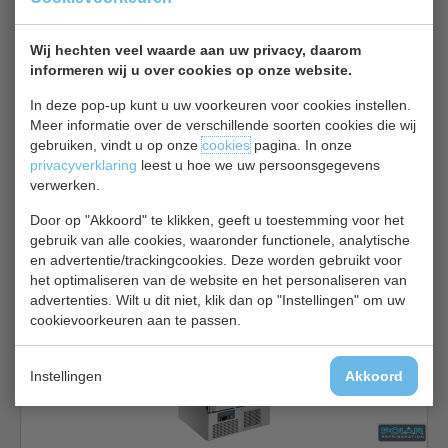
Koelwerkbank bekijken
EcoFrost Koelwerkbank 7950.5035
Wij hechten veel waarde aan uw privacy, daarom
informeren wij u over cookies op onze website.
In deze pop-up kunt u uw voorkeuren voor cookies instellen.
Meer informatie over de verschillende soorten cookies die wij
gebruiken, vindt u op onze
cookies
pagina. In onze
privacyverklaring
leest u hoe we uw persoonsgegevens
verwerken.
Koelwerkbank | 2 deuren | B136 x D70 x H85 cm
Door op "Akkoord" te klikken, geeft u toestemming voor het
gebruik van alle cookies, waaronder functionele, analytische
€ 864,00
€ 1200,00
en advertentie/trackingcookies. Deze worden gebruikt voor
Koelwerkbank bekijken
het optimaliseren van de website en het personaliseren van
advertenties. Wilt u dit niet, klik dan op "Instellingen" om uw
Polar koelwerkbank UA010
cookievoorkeuren aan te passen.
Instellingen
Akkoord