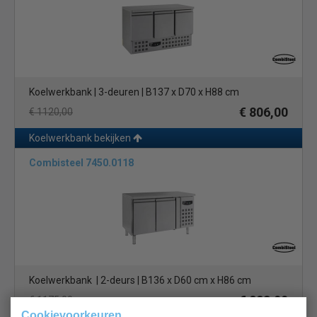
Koelwerkbank | 3-deuren | B137 x D70 x H88 cm
€ 806,00
€ 1120,00
Koelwerkbank bekijken
Combisteel 7450.0118
Koelwerkbank | 2-deurs | B136 x D60 cm x H86 cm
€ 823,00
€ 1175,00
Cookievoorkeuren