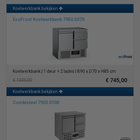
nodig heeft ook direct online te bestellen. Daarbij profiteert u van
Koelwerkbank bekijken
een zeer snelle bezorging en geld terug garantie. Ook wanneer u
juist
een vrieswerkbank
of andere keukenapparatuur, zoals
EcoFrost Koelwerkbank 7950.5070
horeca fornuizen
, nodig heeft, bent u bij ons aan het juiste adres.
Definities klimaatklassen:
Klimaatklasse 4 = +30°C en een relatieve luchtvochtigheid
van 55%
Klimaatklasse 5 = +40°C en een relatieve luchtvochtigheid
van 40%
Klimaatklasse 7 = +35°C en een relatieve luchtvochtigheid
Koelwerkbank | 1 deur + 2 lades | B90 x D70 x H85 cm
van 75%
€ 745,00
€ 1035,00
Klimaatklasse SN = omgevingstemperaturen van +10°C
tot +32°C
Koelwerkbank bekijken
Klimaatklasse ST = omgevingstemperaturen van +16°C
Combisteel 7950.0108
tot +38°C Klimaatklasse T = omgevingstemperaturen van
+16°C tot +43°C