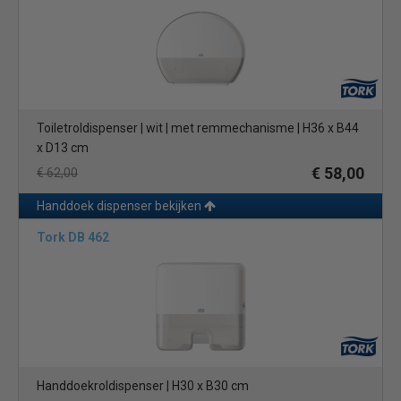
Toiletroldispenser | wit | met remmechanisme | H36 x B44
x D13 cm
€ 58,00
€ 62,00
Handdoek dispenser bekijken
Tork DB 462
Handdoekroldispenser | H30 x B30 cm