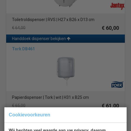
Toiletrol
dispenser | RVS | H27 x B26 x D13 cm
€ 60,00
€ 64,00
Handdoek dispenser bekijken
Tork DB461
Papierdispenser | Tork | wit | H31 x B25 cm
€ 61,00
€ 65,00
Cookievoorkeuren
Handdoek dispenser bekijken
Saro 298-1025
Wij hechten veel waarde aan uw privacy, daarom