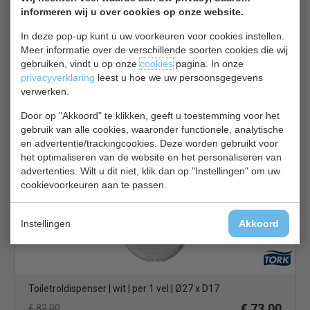
informeren wij u over cookies op onze website.
In deze pop-up kunt u uw voorkeuren voor cookies instellen.
Meer informatie over de verschillende soorten cookies die wij
gebruiken, vindt u op onze
cookies
pagina. In onze
privacyverklaring
leest u hoe we uw persoonsgegevens
verwerken.
Handdoekdispenser | RVS | H28 x B28 cm
Door op "Akkoord" te klikken, geeft u toestemming voor het
€ 65,00
€ 75,00
gebruik van alle cookies, waaronder functionele, analytische
en advertentie/trackingcookies. Deze worden gebruikt voor
Handdoek dispenser bekijken
het optimaliseren van de website en het personaliseren van
advertenties. Wilt u dit niet, klik dan op "Instellingen" om uw
Tork CD 506
cookievoorkeuren aan te passen.
Instellingen
Akkoord
Toiletroldispenser | wit | per 1 vel | Ø27 x D17
€ 73,00
€ 82,00