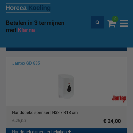
0
Betalen in 3 termijnen
Gratis verzending vanaf € 250
met
Klarna
Home
Hygiene
Handdoek dispenser
(22)
Toon filters
Jantex GD 835
Handdoekdispenser | H33 x B18 cm
€ 24,00
€ 26,00
Handdoek dispenser bekijken