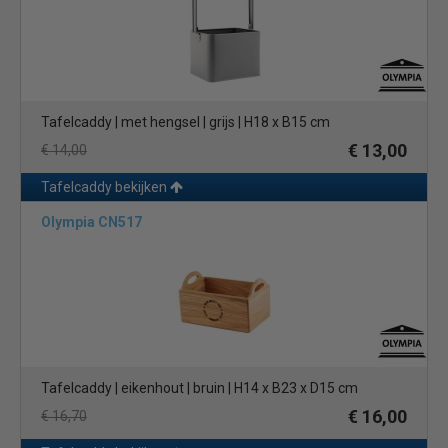
Tafelcaddy van staal
Een tafelcaddy van staal is ook gemakkelijk schoon te maken en
te onderhouden. De meeste zijn voorzien van een glad oppervlak
dat gemakkelijk kan worden afgeveegd met een vochtige doek.
Bovendien is staal een duurzaam en sterk materiaal, waardoor
Tafelcaddy | met hengsel | grijs | H18 x B15 cm
de tafelcaddy's bestand zijn tegen dagelijks gebruik en slijtage.
€ 13,00
€ 14,00
Tot slot biedt een tafelcaddy van staal een elegante en tijdloze
Tafelcaddy bekijken
uitstraling aan elke tafel. Het strakke en moderne ontwerp past
goed bij zowel traditionele als eigentijdse tafelinstellingen.
Olympia CN517
Kortom, als je op zoek bent naar een praktische, duurzame en
stijlvolle manier om je tafel te organiseren, dan is een tafelcaddy
van staal zeker het overwegen waard.
Tafelcaddy | eikenhout | bruin | H14 x B23 x D15 cm
€ 16,00
€ 16,70