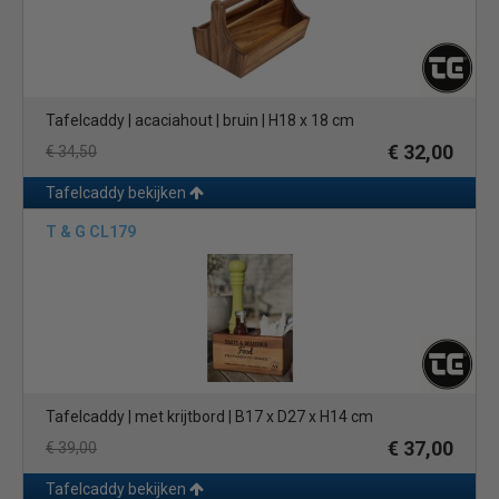
Tafelcaddy | acaciahout | bruin | H18 x 18 cm
€ 32,00
€ 34,50
Tafelcaddy bekijken
T & G CL179
Tafelcaddy | met krijtbord | B17 x D27 x H14 cm
€ 37,00
€ 39,00
Tafelcaddy bekijken