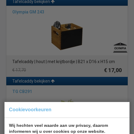
Tafelcaddy bekijken
Olympia GM 243
Tafelcaddy | hout | met krijtbordje | B21 x D16 x H15 cm
€ 17,00
€ 17,70
Tafelcaddy bekijken
TG CB291
Cookievoorkeuren
Wij hechten veel waarde aan uw privacy, daarom
informeren wij u over cookies op onze website.