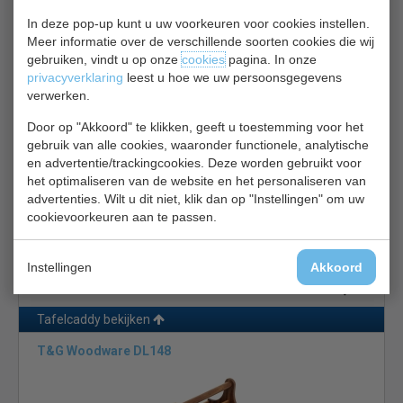
Tafelbakje | acaciahout | B10 x D10 x H10 cm
In deze pop-up kunt u uw voorkeuren voor cookies instellen.
Meer informatie over de verschillende soorten cookies die wij
€ 18,00
€ 18,70
gebruiken, vindt u op onze
cookies
pagina. In onze
privacyverklaring
leest u hoe we uw persoonsgegevens
Tafelcaddy bekijken
verwerken.
Olympia GH 309
Door op "Akkoord" te klikken, geeft u toestemming voor het
gebruik van alle cookies, waaronder functionele, analytische
en advertentie/trackingcookies. Deze worden gebruikt voor
het optimaliseren van de website en het personaliseren van
advertenties. Wilt u dit niet, klik dan op "Instellingen" om uw
cookievoorkeuren aan te passen.
Tafelcaddy | hout | B23 x D10 x H24 cm
Instellingen
Akkoord
€ 25,00
€ 26,50
Tafelcaddy bekijken
T&G Woodware DL148