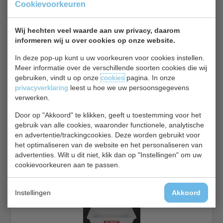
Cookievoorkeuren
€ 5,25
€ 5,60
Voedselbakken bekijken
Wij hechten veel waarde aan uw privacy, daarom
informeren wij u over cookies op onze website.
Kilner GG 781
In deze pop-up kunt u uw voorkeuren voor cookies instellen.
Meer informatie over de verschillende soorten cookies die wij
gebruiken, vindt u op onze
cookies
pagina. In onze
privacyverklaring
leest u hoe we uw persoonsgegevens
verwerken.
Door op "Akkoord" te klikken, geeft u toestemming voor het
gebruik van alle cookies, waaronder functionele, analytische
Weckpot | Maten 14 x 11 cm | Inhoud 0,5 liter
en advertentie/trackingcookies. Deze worden gebruikt voor
€ 5,35
€ 5,70
het optimaliseren van de website en het personaliseren van
advertenties. Wilt u dit niet, klik dan op "Instellingen" om uw
Voedselbakken bekijken
cookievoorkeuren aan te passen.
Araven J 208
Instellingen
Akkoord