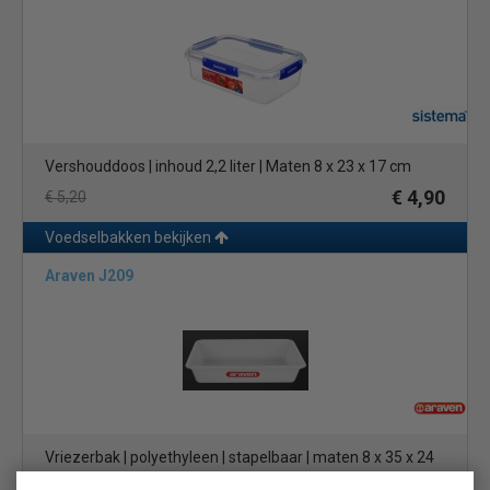
eenvoudige en efficiënte taak in jouw keuken of bakkerij. Met
hun stapelbare ontwerp, optionele deksel en duurzame
constructie zijn onze deegkratten de ideale keuze voor elke
bakprofessional.
Vershouddoos | inhoud 2,2 liter | Maten 8 x 23 x 17 cm
€ 4,90
€ 5,20
Voedselbakken bekijken
Araven J209
Vriezerbak | polyethyleen | stapelbaar | maten 8 x 35 x 24
cm