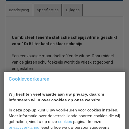
Beschrijving
Specificaties
Bijlages
Combisteel Tenerife
statische schepijsvitrine geschikt
voor 10x 5 liter kant en klaar schepijs
Een eenvoudige maar doeltreffende vitrine. Door middel
van de glazen schuifdeksels wordt de vrieskist geopend
en gesloten
De Tenerife is geschikt voor 10x 5 liter bakken, kan direct
Cookievoorkeuren
in de schepijs houder worden geplaatst.
Wij hechten veel waarde aan uw privacy, daarom
Statische koeling.
informeren wij u over cookies op onze website.
Temperatuur instelbaar tussen de -14 en -24 ºC
Voorzien van wielen
In deze pop-up kunt u uw voorkeuren voor cookies instellen.
Meer informatie over de verschillende soorten cookies die wij
gebruiken, vindt u op onze
cookies
pagina. In onze
Ter informatie:
privacyverklaring
leest u hoe we uw persoonsgegevens