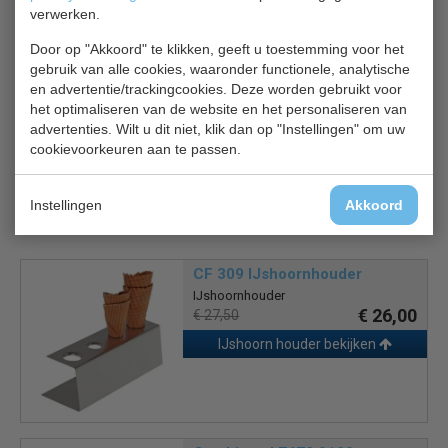
verwerken.
De consumptie temperatuur van het schepijs ligt vele
malen lager dan de bewaar temperatuur van het schepijs,
Door op "Akkoord" te klikken, geeft u toestemming voor het
houd er rekening mee dat het ijs 's nachts in een (speciale)
gebruik van alle cookies, waaronder functionele, analytische
en advertentie/trackingcookies. Deze worden gebruikt voor
ijs-bewaarkoeling opgeslagen moet worden op een
het optimaliseren van de website en het personaliseren van
temperatuur van minimaal -21 ºC
advertenties. Wilt u dit niet, klik dan op "Instellingen" om uw
cookievoorkeuren aan te passen.
Instellingen
Akkoord
Gerelateerde producten
CF 309 IJshoornhouder
IJshoornhouder
€ 26,00
€ 27,50
IJshoorn houder bekijken