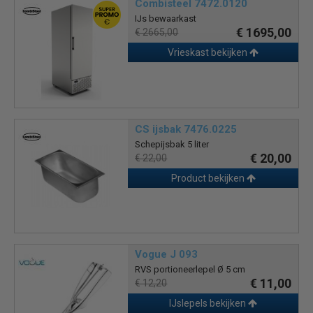
Combisteel 7472.0120
IJs bewaarkast
€ 1695,00
€ 2665,00
Vrieskast bekijken
CS ijsbak 7476.0225
Schepijsbak 5 liter
€ 20,00
€ 22,00
Product bekijken
Vogue J 093
RVS portioneerlepel Ø 5 cm
€ 11,00
€ 12,20
IJslepels bekijken