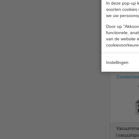
In deze pop-up k
soorten cookies 
we uw persoons
Vacuümpom
Door op "Akkoord
functionele, ana
van de website en
cookievoorkeure
€ 2605,00
Vacumeerap
Instellingen
Combistee
Vacuummac
| vacuümpo