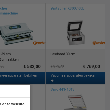
eermachine en mag in geen enkele professionele keuken ontbreken.
n via de website
scher
Bartscher K300 / 60L
ummachine
 39 cm
Lasdraad 30 cm
2 cm zakken
€ 532,00
€ 769,00
,80
€ 873,70
eerapparaten bekijken
Vacumeerapparaten bekijken
004.0010
Saro 441-1015
p onze website.