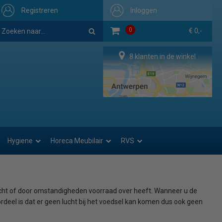
Registreren
Inloggen
0
€ 0,-
8 klanten in de winkel
Hygiene
Horeca Meubilair
RVS
ocht of door omstandigheden voorraad over heeft. Wanneer u de
el is dat er geen lucht bij het voedsel kan komen dus ook geen
vacuüm op de traditionele manier bereiden. U dient wel speciale