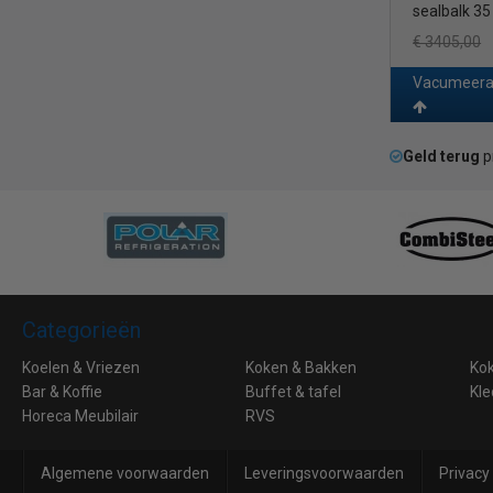
sealbalk 3
€ 3405,00
Vacumeerap
Geld terug
p
Categorieën
Koelen & Vriezen
Koken & Bakken
Ko
Bar & Koffie
Buffet & tafel
Kle
Horeca Meubilair
RVS
Algemene voorwaarden
Leveringsvoorwaarden
Privacy