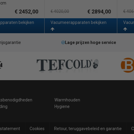
5 cm
€ 2452,00
€ 2894,00
€ 4020,00
€ 406
paraten bekijken
Vacumeerapparaten bekijken
Vacum
rijsgarantie
Lage prijzen hoge service
ksbenodigdheden
Warmhouden
ding
Hygiene
 statement
Cookies
Retour, teruggavebeleid en garantie
C