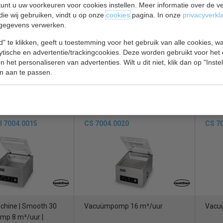
unt u uw voorkeuren voor cookies instellen. Meer informatie over de ve
die wij gebruiken, vindt u op onze
cookies
pagina. In onze
privacyverkl
gegevens verwerken.
p 4 m³/uur
Vacumeermachine |
Vacu
" te klikken, geeft u toestemming voor het gebruik van alle cookies, 
vacuümpomp 8 m³/uur |
Plus 
lytische en advertentie/trackingcookies. Deze worden gebruikt voor het
 het personaliseren van advertenties. Wilt u dit niet, klik dan op "Inst
sealbalk 31 cm
sealb
n aan te passen.
€ 1876,00
€ 1963,00
€ 3020,00
€ 286
paraten bekijken
Vacumeerapparaten bekijken
Vacum
l 7004.0015
CS 7004.0020
CS 7
hine | Smooth 30
Vacuümpomp 16 m³/uur
Vacu
mp 8 m³/uur |