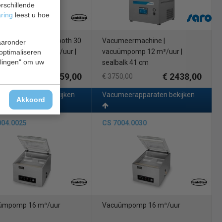
rschillende
aring
leest u hoe
meermachine | Smooth 30
Vacumeermachine |
waaronder
| vacuümpomp 8 m³/uur |
vacuümpomp 12 m³/uur |
 optimaliseren
ellingen" om uw
alk 28 cm
sealbalk 41 cm
€ 2059,00
€ 2438,00
0,00
€ 3750,00
eerapparaten bekijken
Vacumeerapparaten bekijken
Akkoord
004.0025
CS 7004.0030
ümpomp 16 m³/uur
Vacuümpomp 16 m³/uur