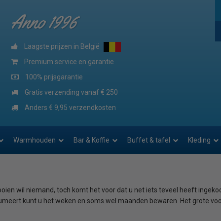
Anno 1996
Laagste prijzen in België
Premium service en garantie
100% prijsgarantie
Gratis verzending vanaf € 250
Anders € 9,95 verzendkosten
Warmhouden
Bar & Koffie
Buffet & tafel
Kleding
ien wil niemand, toch komt het voor dat u net iets teveel heeft ingek
meert kunt u het weken en soms wel maanden bewaren. Het grote voorde
nt de producten langzaam garen in een sous vide of na opening van het 