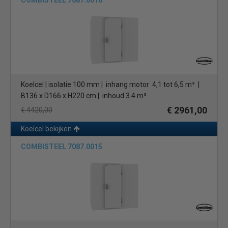
COMBISTEEL 7087.0010
Tefcold koelcellen
Ontdek de ultieme oplossing voor het koelen en bewaren van
voedsel met onze Tefcold koelcellen plug & play. Deze koelcellen
zijn ontworpen voor eenvoudige installatie en maximale
efficiëntie, waardoor ze perfect zijn voor gebruik in restaurants,
Koelcel | isolatie 100 mm | inhang motor 4,1 tot 6,5 m³ |
supermarkten, cateringbedrijven en meer.
B136 x D166 x H220 cm | inhoud 3.4 m³
Eenvoudige Installatie met Voorgemonteerde Motor
€ 2961,00
€ 4420,00
Onze Tefcold koelcellen plug & play worden geleverd met een
voorgemonteerde motor in het paneel, waardoor de installatie
Koelcel bekijken
snel en gemakkelijk verloopt. Dit betekent dat je geen aparte
COMBISTEEL 7087.0015
motorunit hoeft te installeren, waardoor je tijd en kosten
bespaart bij het opbouwen van de koelcel.
Flexibele Afmetingen voor Jouw Behoeften
Onze koelcellen zijn verkrijgbaar in verschillende breedtes,
variërend van
120 cm
tot wel 300 cm, waardoor je de juiste maat
kunt kiezen voor jouw specifieke ruimtebehoeften. Of je nu een