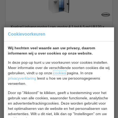
Koelcel | inhang motor | cap. motor 4.1 tot 6.5 m³ | B120 x
D150 x H201 cm
Cookievoorkeuren
€ 3248,00
€ 4640,00
Wij hechten veel waarde aan uw privacy, daarom
Koelcel bekijken
informeren wij u over cookies op onze website.
COMBISTEEL 7087.0015
In deze pop-up kunt u uw voorkeuren voor cookies instellen.
Meer informatie over de verschillende soorten cookies die wij
gebruiken, vindt u op onze
cookies
pagina. In onze
privacyverklaring
leest u hoe we uw persoonsgegevens
verwerken.
Door op "Akkoord" te klikken, geeft u toestemming voor het
gebruik van alle cookies, waaronder functionele, analytische
Koelcel | isolatie 100 mm |
Rivacold
| inhang motor 4 tot
en advertentie/trackingcookies. Deze worden gebruikt voor
het optimaliseren van de website en het personaliseren van
7,8 m³ | B136 x D196 x H220 cm | inhoud 4 m³
advertenties. Wilt u dit niet, klik dan op "Instellingen" om uw
€ 3270,00
€ 4880,00