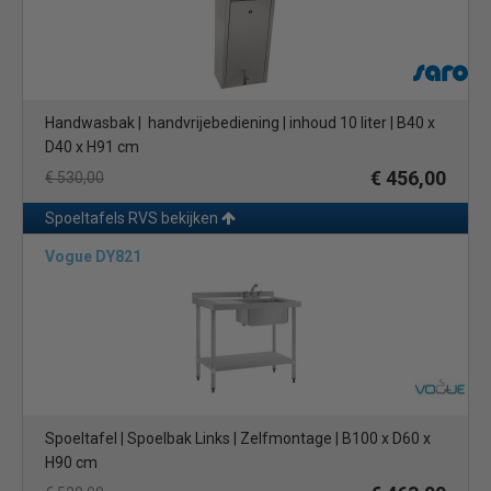
Handwasbak | handvrijebediening | inhoud 10 liter | B40 x
D40 x H91 cm
€ 456,00
€ 530,00
Spoeltafels RVS bekijken
Vogue DY821
Spoeltafel | Spoelbak Links | Zelfmontage | B100 x D60 x
H90 cm