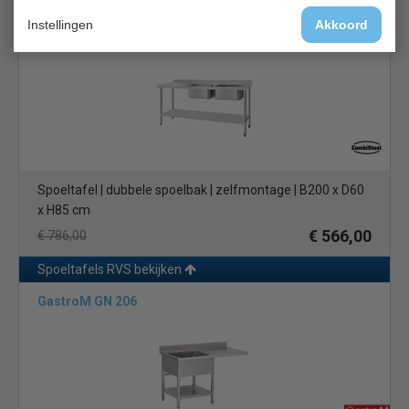
Spoeltafels RVS bekijken
Instellingen
Akkoord
Combisteel 7452.0415
Spoeltafel | dubbele spoelbak | zelfmontage | B200 x D60
x H85 cm
€ 566,00
€ 786,00
Spoeltafels RVS bekijken
GastroM GN 206