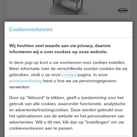
Spoeltafel met bodemschap | spoelbak rechts | B120 x
Cookievoorkeuren
D60 x H85 cm
€ 524,00
€ 690,00
Wij hechten veel waarde aan uw privacy, daarom
Spoeltafels RVS bekijken
informeren wij u over cookies op onze website.
Gastro M GN 199
In deze pop-up kunt u uw voorkeuren voor cookies instellen.
Meer informatie over de verschillende soorten cookies die wij
gebruiken, vindt u op onze
cookies
pagina. In onze
privacyverklaring
leest u hoe we uw persoonsgegevens
verwerken.
Door op "Akkoord" te klikken, geeft u toestemming voor het
gebruik van alle cookies, waaronder functionele, analytische
en advertentie/trackingcookies. Deze worden gebruikt voor
Breed 70 cm
het optimaliseren van de website en het personaliseren van
Diep 70 cm
advertenties. Wilt u dit niet, klik dan op "Instellingen" om uw
€ 536,00
€ 602,00
cookievoorkeuren aan te passen.