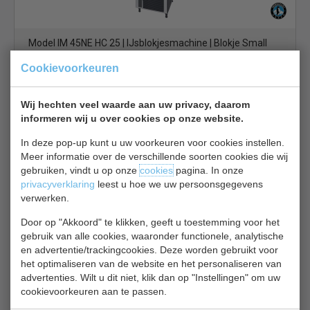
Model IM 45NE HC 25 | IJsblokjesmachine | Blokje Small
25x25x23 mm | 46 Kilo Per 24 uur | Bunkerinhoud 18 Kilo
Cookievoorkeuren
€ 2750,00
€ 3525,00
IJsblokjesmachine bekijken
Wij hechten veel waarde aan uw privacy, daarom
informeren wij u over cookies op onze website.
Hoshizaki IM 45 CNE-HC 25
In deze pop-up kunt u uw voorkeuren voor cookies instellen.
Meer informatie over de verschillende soorten cookies die wij
gebruiken, vindt u op onze
cookies
pagina. In onze
privacyverklaring
leest u hoe we uw persoonsgegevens
verwerken.
Door op "Akkoord" te klikken, geeft u toestemming voor het
gebruik van alle cookies, waaronder functionele, analytische
46 kilo / 24 uur | Bunker 15 Kilo | IM 45CNE HC | Blokje S
en advertentie/trackingcookies. Deze worden gebruikt voor
25x25x23 mm | IJsblokjesmachine | Luchtgekoeld
het optimaliseren van de website en het personaliseren van
€ 2781,00
€ 3565,00
advertenties. Wilt u dit niet, klik dan op "Instellingen" om uw
cookievoorkeuren aan te passen.
IJsblokjesmachine bekijken