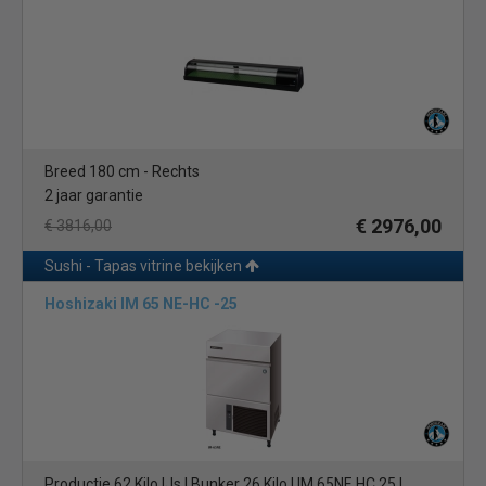
Breed 180 cm - Rechts
2 jaar garantie
€ 2976,00
€ 3816,00
Sushi - Tapas vitrine bekijken
Hoshizaki IM 65 NE-HC -25
Productie 62 Kilo IJs | Bunker 26 Kilo | IM 65NE HC 25 |