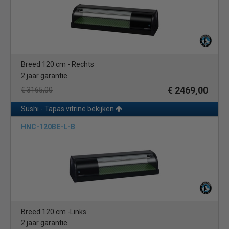
duurzaamheid betekent. In het verleden waren zij mogelijk
beperkt tot de aankoop van grote dure commerciële ijsmachines
met een aanzienlijke invloed op het milieu.
Voor meer informatie, kijk op
www.hoshizaki-europe.com
Breed 120 cm - Rechts
2 jaar garantie
€ 2469,00
€ 3165,00
Sushi - Tapas vitrine bekijken
HNC-120BE-L-B
Breed 120 cm -Links
2 jaar garantie