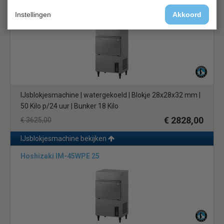
Hoshizaki IM-45WPE
Instellingen
Akkoord
IJsblokjesmachine | watergekoeld | Blokje 28x28x32 mm |
50 Kilo p/24 uur | Bunker 18 Kilo
€ 2828,00
€ 3625,00
IJsblokjesmachine bekijken
Hoshizaki IM-45WPE 25