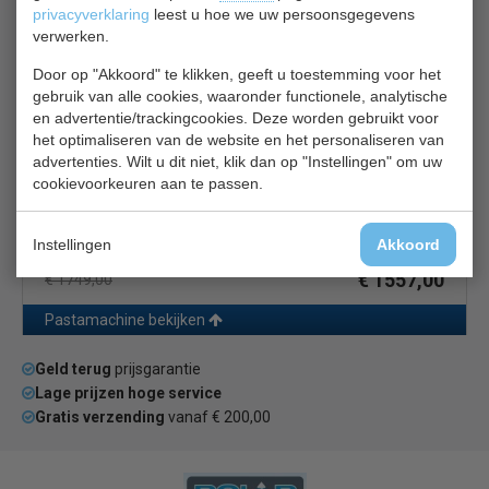
uw machine uit te breiden met diverse accessoires, heeft u alles
privacyverklaring
leest u hoe we uw persoonsgegevens
wat u nodig heeft om de heerlijkste pastagerechten te bereiden.
Pastamachine bekijken
verwerken.
Imperia K 582
Door op "Akkoord" te klikken, geeft u toestemming voor het
gebruik van alle cookies, waaronder functionele, analytische
en advertentie/trackingcookies. Deze worden gebruikt voor
het optimaliseren van de website en het personaliseren van
advertenties. Wilt u dit niet, klik dan op "Instellingen" om uw
cookievoorkeuren aan te passen.
Instellingen
Akkoord
Pastamachine Elektrisch
€ 1557,00
€ 1749,00
Pastamachine bekijken
Geld terug
prijsgarantie
Lage prijzen hoge service
Gratis verzending
vanaf € 200,00