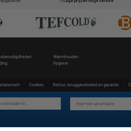
rijsgarantie
Lage prijzen hoge service
ksbenodigdheden
Warmhouden
ding
Hygiene
 statement
Cookies
Retour, teruggavebeleid en garantie
C