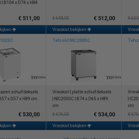
t | B104 x D74 x H84
ooiing:
Bij heetgas ontdooiing wordt automatisch een aantal keer pe
 smelt dan direct.
€ 511,00
€ 512,00
€ 648,00
€ 653
e voordeel hiervan is dat de temperatuur nauwelijks stijgt, waardoor de 
ekijken
Vrieskist bekijken
Vries
formatie over onze vrieskisten / diepvrieskisten of heeft u hulp nodig b
met ons op en wij helpen u graag.
 102SC
Tefcold NIC200SC
Tefc
 glazen schuifdeksels
Vrieskist | platte schuifdeksels
Vries
 B57 x D57 x H89 cm
| NIC200SC | B74 x D65 x H89
| IC2
cm
cm
€ 530,00
€ 534,00
€ 676,00
€ 676
ekijken
Vrieskist bekijken
Vries