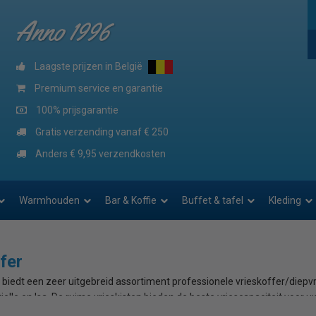
Anno 1996
Laagste prijzen in België
Premium service en garantie
100% prijsgarantie
Gratis verzending vanaf € 250
Anders € 9,95 verzendkosten
Warmhouden
Bar & Koffie
Buffet & tafel
Kleding
fer
 biedt een zeer uitgebreid assortiment professionele vrieskoffer/diepvr
ielle en Isa. De ruime vrieskisten bieden de beste vriescapaciteit voor 