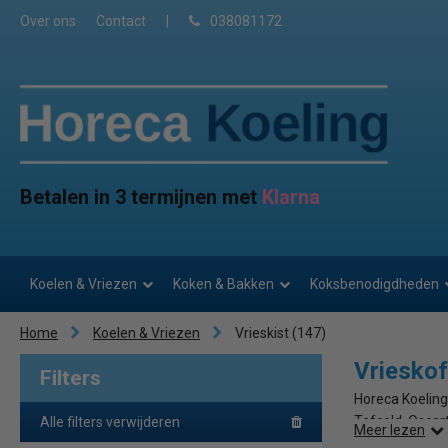
Over ons
Contact
|
038081172
Betalen in 3 termijnen met
Klarna
Koelen & Vriezen
Koken & Bakken
Koksbenodigdheden
Home
Koelen & Vriezen
Vrieskist
(147)
Vrieskof
Filters
Horeca Koeling
Tefcold, Oscart
Alle filters verwijderen
Meer lezen
is.