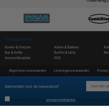
Geld terug
p
Categorieën
Koelen & Vriezen
Koken & Bakken
Ko
Bar & Koffie
Buffet & tafel
Kle
Horeca Meubilair
RVS
Algemene voorwaarden
Leveringsvoorwaarden
Privacy
Aanmelden voor de nieuwsbrief
Ik ga akkoord met de
privacyverklaring
van Horeca Koeling