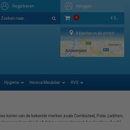
Registreren
Inloggen
0
€ 0,-
8 klanten in de winkel
Hygiene
Horeca Meubilair
RVS
ies kisten van de bekende merken zoals Combisteel, Polar, Liebherr,
uw horecagelegenheid, of dat nu een restaurant, bar, kantine of café