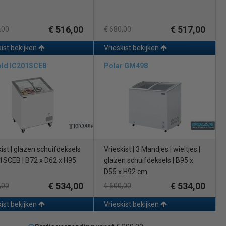
r 24 uur de verdamper een paar seconden warm gemaakt, het
€ 516,00
€ 517,00
,00
€ 680,00
kwaliteit van uw producten beter bewaard blijft.
kist bekijken
Vrieskist bekijken
ij het kiezen van een geschikte vrieskist voor uw horecaonderneming?
old IC201SCEB
Polar GM498
kist | glazen schuifdeksels
Vrieskist | 3 Mandjes | wieltjes |
01SCEB | B72 x D62 x H95
glazen schuifdeksels | B95 x
D55 x H92 cm
€ 534,00
€ 534,00
,00
€ 600,00
kist bekijken
Vrieskist bekijken