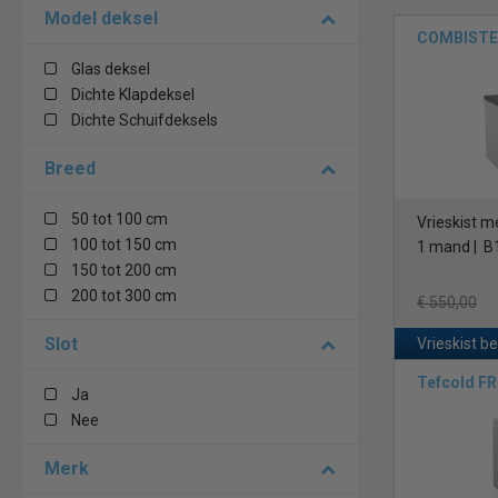
Model deksel
COMBISTEE
Vrieskisten en
verscheidenhei
Glas deksel
verkrijgbaar i
Dichte Klapdeksel
Dichte Schuifdeksels
Vrieskisten me
bewaren van gr
Breed
hoeveelheden g
deksels
, om te
50 tot 100 cm
Vrieskist m
100 tot 150 cm
1 mand | B
Vrieskoffers m
150 tot 200 cm
klanten. Het g
200 tot 300 cm
€ 550,00
temperatuur va
Slot
Vrieskist b
Ongeacht de sti
omgeving. Van 
Tefcold F
Ja
Nee
Het kiezen van 
kwaliteit van d
Merk
bij het behoude