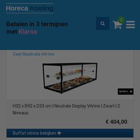
0
Betalen in 3 termijnen
Premium service en garantie
met
Klarna
Home
Merken
Sayl
(48)
Sayl Neutrale vitrine
H32 x B92 x D33 cm | Neutrale Display Vitrine | Zwart | 2
Niveaus
€ 404,00
Buffet vitrine bekijken