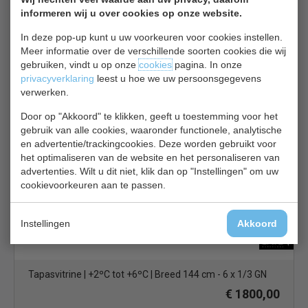
informeren wij u over cookies op onze website.
In deze pop-up kunt u uw voorkeuren voor cookies instellen.
Meer informatie over de verschillende soorten cookies die wij
gebruiken, vindt u op onze
cookies
pagina. In onze
Tapasvitrine | schuifdeuren achterzijde | breed 132 cm - 6
privacyverklaring
leest u hoe we uw persoonsgegevens
x 1/3 GN
verwerken.
€ 1571,00
Door op "Akkoord" te klikken, geeft u toestemming voor het
gebruik van alle cookies, waaronder functionele, analytische
Sushi - Tapas vitrine bekijken
en advertentie/trackingcookies. Deze worden gebruikt voor
het optimaliseren van de website en het personaliseren van
Sayl Tapas 6
advertenties. Wilt u dit niet, klik dan op "Instellingen" om uw
cookievoorkeuren aan te passen.
Instellingen
Akkoord
Tapasvitrine | +2ºC tot +6ºC | Breed 144 cm - 6 x 1/3 GN
€ 1800,00