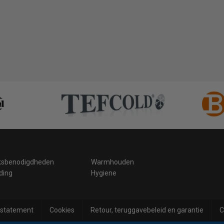
ksbenodigdheden
Warmhouden
ding
Hygiene
 statement
Cookies
Retour, teruggavebeleid en garantie
C