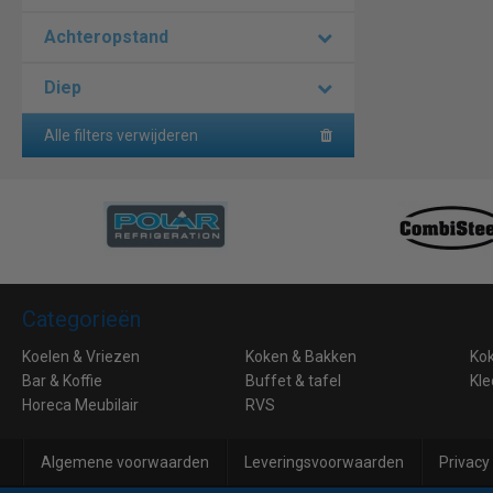
Achteropstand
Diep
Alle filters verwijderen
Categorieën
Koelen & Vriezen
Koken & Bakken
Ko
Bar & Koffie
Buffet & tafel
Kle
Horeca Meubilair
RVS
Algemene voorwaarden
Leveringsvoorwaarden
Privacy