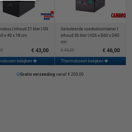
obox | inhoud 21 liter | GN
Geïsoleerde voedselcontainer |
 60 x 40 x 18 cm
inhoud 36 liter | H26 x B60 x D40
cm
€ 43,00
€ 46,00
00
€ 49,00
moboxen bekijken
Thermoboxen bekijken
Gratis verzending
vanaf € 200,00