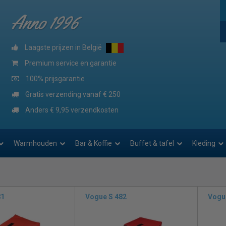
Anno 1996
Laagste prijzen in België
Premium service en garantie
100% prijsgarantie
Gratis verzending vanaf € 250
Anders € 9,95 verzendkosten
Warmhouden
Bar & Koffie
Buffet & tafel
Kleding
81
Vogue S 482
Vogu