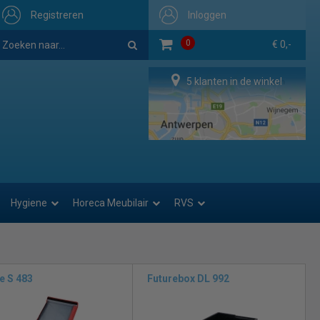
Registreren
Inloggen
0
€ 0,-
5 klanten in de winkel
Hygiene
Horeca Meubilair
RVS
e S 483
Futurebox DL 992