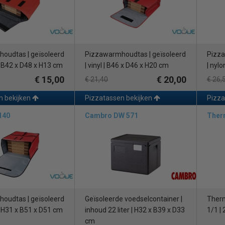
oudtas | geïsoleerd
Pizzawarmhoudtas | geïsoleerd
Pizza
 | B42 x D48 x H13 cm
| vinyl | B46 x D46 x H20 cm
| nyl
€ 15,00
€ 20,00
€ 21,40
€ 26,
n bekijken
Pizzatassen bekijken
Pizza
140
Cambro DW 571
Ther
oudtas | geïsoleerd
Geïsoleerde voedselcontainer |
Therm
 | H31 x B51 x D51 cm
inhoud 22 liter | H32 x B39 x D33
1/1 |
cm