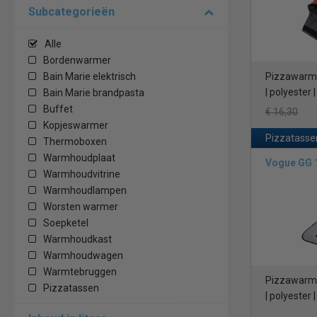
Subcategorieën
Alle
Bordenwarmer
Bain Marie elektrisch
Pizzawarmh
| polyester
Bain Marie brandpasta
Buffet
€ 16,30
Kopjeswarmer
Pizzatasse
Thermoboxen
Warmhoudplaat
Vogue GG 
Warmhoudvitrine
Warmhoudlampen
Worsten warmer
Soepketel
Warmhoudkast
Warmhoudwagen
Warmtebruggen
Pizzawarmh
Pizzatassen
| polyester