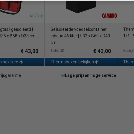
tas | geïsoleerd |
Geïsoleerde voedselcontainer |
Therm
 H35 x B58 x D38 cm
inhoud 46 liter | H32 x B60 x D40
1/1 |
cm
€ 43,00
€ 43,00
€ 46,00
€ 46,
n bekijken
Thermoboxen bekijken
Ther
rijsgarantie
Lage prijzen hoge service