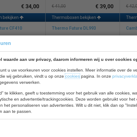
€ 34,00
€ 39,00
€ 41,00
€ 42,
n bekijken
Thermoboxen bekijken
Ther
ture CF410
Thermo Future DL993
Camb
euren
l waarde aan uw privacy, daarom informeren wij u over cookies o
unt u uw voorkeuren voor cookies instellen. Meer informatie over de ve
die wij gebruiken, vindt u op onze
cookies
pagina. In onze
privacyverkl
 inhoud 42 liter |
Thermobox | inhoud 21 liter |
Pizza
gegevens verwerken.
 x 60 x 29 cm
H17 x B60 x D40 cm
| nyl
" te klikken, geeft u toestemming voor het gebruik van alle cookies, 
€ 39,00
€ 40,00
€ 43,00
€ 45,
lytische en advertentie/trackingcookies. Deze worden gebruikt voor het
 het personaliseren van advertenties. Wilt u dit niet, klik dan op "Inst
en bekijken
Thermoboxen bekijken
Pizza
n aan te passen.
141
Cambro DW 576
Ther