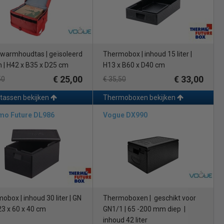
warmhoudtas | geïsoleerd
Thermobox | inhoud 15 liter |
on | H42 x B35 x D25 cm
H13 x B60 x D40 cm
€ 25,00
€ 33,00
50
€ 35,50
tassen bekijken
Thermoboxen bekijken
mo Future DL986
Vogue DX990
obox | inhoud 30 liter | GN
Thermoboxen | geschikt voor
 23 x 60 x 40 cm
GN1/1 | 65 -200 mm diep |
inhoud 42 liter