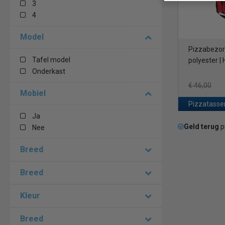
3
4
Model
Pizzabezorg
Tafel model
polyester |
Onderkast
€ 46,00
Mobiel
Pizzatasse
Ja
Geld terug
p
Nee
Breed
Breed
Kleur
Breed