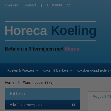
Over ons
Contact
|
038081172
Betalen in 3 termijnen met
Klarna
Koelen & Vriezen
Koken & Bakken
Koksbenodigdheden
Home
Warmhouden
(375)
Filters
Vogue S 4
Alle filters verwijderen