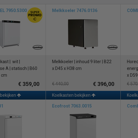
L 7950.5300
Melkkoeler 7476.0136
COMB
er over de verschillende soorten horeca koel
e horeca, bestaat er een brede waaier aan koelkasten, onderverdeeld in 
oet aan uw wensen en kiezen. Zo kiest u bijvoorbeeld uit een koelkast m
sche koeling is de traditionele manier van koelen waarbij geen (koude) luc
uurverschillen optreden. Deze koelkast voor in uw horecagelegenheid i
erbruik.
ast | wit |
Melkkoeler | inhoud 9 liter | B22
Horec
ceerde koeling, ook wel dynamische koeling genoemd, verspreidt lucht do
e A | statisch | B60
x D45 x H38 cm
energi
 snel op temperatuur komt en dat de temperatuur overal gelijk is. Deze 
5 cm
x D59
erbruik.
€ 359,00
€ 396,00
€ 440,00
€ 570
de mogelijkheden?
 bekijken
Koelkasten bekijken
Koelk
ling bieden we u keuze uit een ruim assortiment en vindt u diverse toon
01
Ecofrost 7063.0015
Comb
, CombiSteel en ScanCool. Zoekt u iets speciaals? NordCap heeft bijvoo
ing. Daarnaast is er een groot aanbod in krasvast rvs of gepoedercoat s
 en stevig materiaal zodat het niet zomaar kan breken. Daarnaast verko
 en duurzaamheid