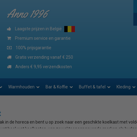
Anno 1996
Laagste prijzen in België
Premium service en garantie
100% prijsgarantie
Gratis verzending vanaf € 250
Anders € 9,95 verzendkosten
Warmhouden
Bar & Koffie
Buffet & tafel
Kleding
t
ak in de horeca en bent u op zoek naar een geschikte koelkast met voldo
vat heel wat koelkasten, van zowel toonaangevende merken als budgetm
 te kiezen voor uw zaak. Bij Horeca Koeling voorzien we u graag van prof