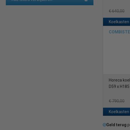
€ 640,00
Koelkasten
COMBISTEE
Horeca koel
D59 x H185
€ 790,00
Koelkasten
Geld terug
p