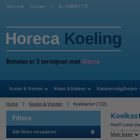
Over ons
Contact
|
038081172
Betalen in 3 termijnen met
Klarna
Koelen & Vriezen
Koken & Bakken
Koksbenodigdheden
Home
Koelen & Vriezen
Koelkasten
(122)
Koelkas
Filters
Heeft u een za
assortiment be
Alle filters verwijderen
Meer lezen
juiste ijskast