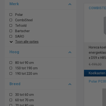
Merk
te houden.
COMBISTEE
Ontdek me
Polar
CombiSteel
Voor zaken in d
Tefcold
kiest, die vold
Bartscher
De stati
SARO
temperat
Toon alle opties
energiev
Horeca koelk
De gefor
Hoog
energieklass
koelkast
x D59 x H8
energiev
80 tot 90 cm
€ 499,00
Wat zijn 
150 tot 190 cm
Koelkasten
190 tot 220 cm
Bij Horeca Koe
Polar PC0
Breed
SARO, Liebherr
van ledverlicht
isolerend, dik
30 tot 60 cm
60 tot 70 cm
Garantie
70 tot 80 cm