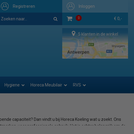
Registreren
Inloggen
0
€ 0,-
5 klanten in de winkel
Hygiene
Horeca Meubilair
RVS
ende capaciteit? Dan vindt u bij Horeca Koeling wat u zoekt. Ons
erken, voor professionele gebruik. Het is echter belangrijk om de
essionele advies en vertellen we met welke aspecten u rekening dient