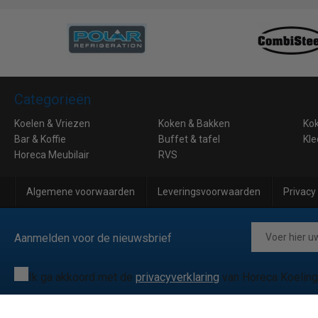
Categorieën
Koelen & Vriezen
Koken & Bakken
Ko
Bar & Koffie
Buffet & tafel
Kle
Horeca Meubilair
RVS
Algemene voorwaarden
Leveringsvoorwaarden
Privacy
Aanmelden voor de nieuwsbrief
Ik ga akkoord met de
privacyverklaring
van Horeca Koeling