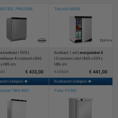
ISTEEL 7950.5305
Tefcold UR200
kast
verschillende soorten. Daarbij is het belangrijk dat u een koelkast
et geforceerde koeling, of een met statische koeling.
ht in de horeca koelkast circuleert. Hierdoor is het mogelijk dat er
s echter wel goedkoper in aanschaf en heeft een laag
a koelkast | RVS |
Koelkast | wit |
energielabel A
or een ventilator in de horeca koelkast. Het voordeel is dat de
eklasse A | statisch | B60
| 3 roosters | slot | B60 x D59 x
koelkast is wel duurder in aanschaf en heeft een hoger
 x H85 cm
H86 cm
€ 433,00
€ 441,00
,00
€ 558,00
asten bekijken
Koelkasten bekijken
aangevende merken. Denk hierbij aan bijvoorbeeld Polar, Exquisit,
isteel 7450.0551
Polar PC002
rbeeld een zwarte koelkast, zowel vanbinnen als -buiten, voorzien
taal. De deuren bij
de glasdeuren koelkasten
zijn gemaakt van
pen wij ook
koelvitrine
s
en
vrieskasten
.