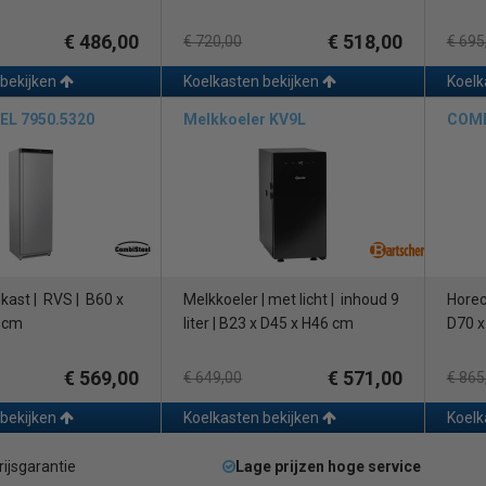
€ 486,00
€ 518,00
€ 720,00
€ 695
 bekijken
Koelkasten bekijken
Koelk
L 7950.5320
Melkkoeler KV9L
COMB
kast | RVS | B60 x
Melkkoeler | met licht | inhoud 9
Horec
 cm
liter | B23 x D45 x H46 cm
D70 x
€ 569,00
€ 571,00
€ 649,00
€ 865
 bekijken
Koelkasten bekijken
Koelk
rijsgarantie
Lage prijzen hoge service