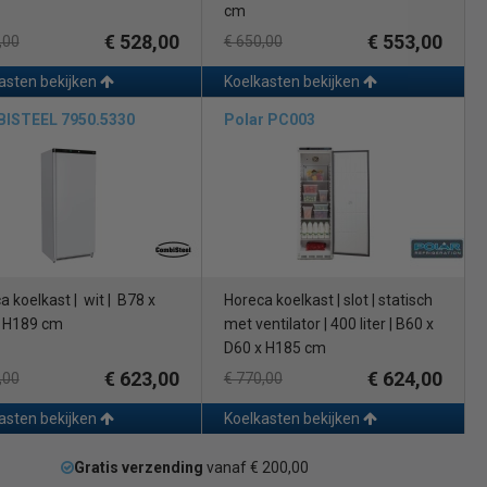
cm
€ 528,00
€ 553,00
,00
€ 650,00
asten bekijken
Koelkasten bekijken
ISTEEL 7950.5330
Polar PC003
a koelkast | wit | B78 x
Horeca koelkast | slot | statisch
 H189 cm
met ventilator | 400 liter | B60 x
D60 x H185 cm
€ 623,00
€ 624,00
,00
€ 770,00
asten bekijken
Koelkasten bekijken
Gratis verzending
vanaf € 200,00