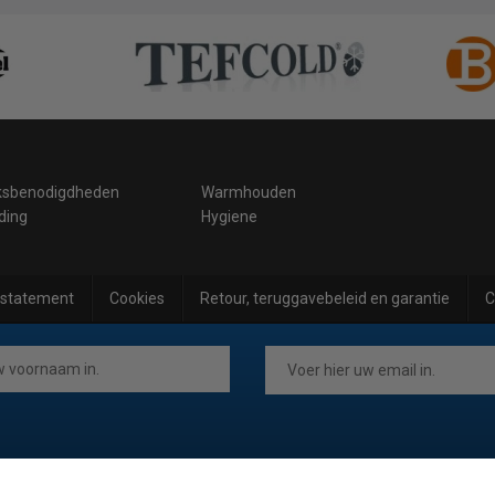
ksbenodigdheden
Warmhouden
ding
Hygiene
 statement
Cookies
Retour, teruggavebeleid en garantie
C