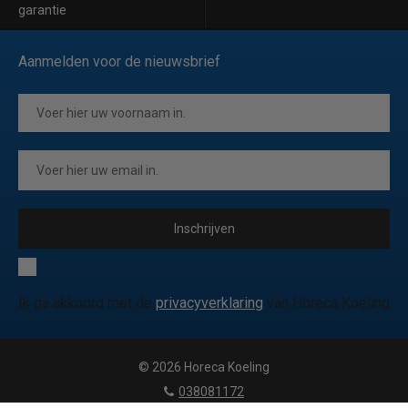
garantie
Aanmelden voor de nieuwsbrief
Inschrijven
Ik ga akkoord met de
privacyverklaring
van Horeca Koeling
© 2026 Horeca Koeling
|
038081172