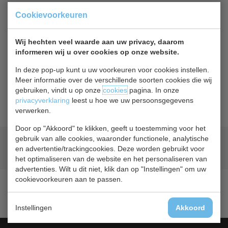
Of
betaal
126,25
in 3 termijnen
met Klarna
Cookievoorkeuren
Terug naar overzicht
Wij hechten veel waarde aan uw privacy, daarom
informeren wij u over cookies op onze website.
Beschrijving
Specificaties
In deze pop-up kunt u uw voorkeuren voor cookies instellen.
Meer informatie over de verschillende soorten cookies die wij
Framec Dolce Vita 10 plexiglasopbouw met afzet
gebruiken, vindt u op onze
cookies
pagina. In onze
gedeelte en smaakhouder.
privacyverklaring
leest u hoe we uw persoonsgegevens
verwerken.
Door op "Akkoord" te klikken, geeft u toestemming voor het
gebruik van alle cookies, waaronder functionele, analytische
Geld terug
prijsgarantie
en advertentie/trackingcookies. Deze worden gebruikt voor
Lage prijzen hoge service
het optimaliseren van de website en het personaliseren van
advertenties. Wilt u dit niet, klik dan op "Instellingen" om uw
cookievoorkeuren aan te passen.
Instellingen
Akkoord