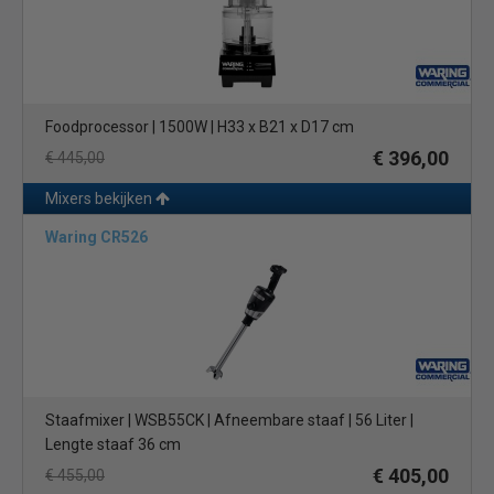
Foodprocessor | 1500W | H33 x B21 x D17 cm
€ 396,00
€ 445,00
Mixers bekijken
Waring CR526
Staafmixer | WSB55CK | Afneembare staaf | 56 Liter |
Lengte staaf 36 cm
€ 405,00
€ 455,00