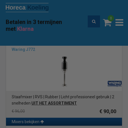
0
Betalen in 3 termijnen
Premium service en garantie
met
Klarna
Home
Merken
Waring commercial
(32)
Waring J772
Staafmixer | RVS | Rubber | Licht professioneel gebruik | 2
snelheden
UIT HET ASSORTIMENT
€ 90,00
€ 96,00
Mixers bekijken