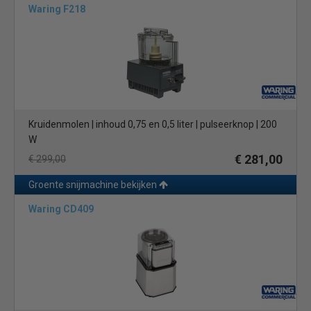
Waring F218
Kruidenmolen | inhoud 0,75 en 0,5 liter | pulseerknop | 200
W
€ 281,00
€ 299,00
Groente snijmachine bekijken
Waring CD409