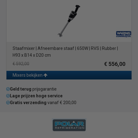
Staafmixer | Afneembare staaf | 650W | RVS | Rubber |
H93 x B14 x D20 cm
€ 556,00
€ 592,00
Mixers bekijken
Geld terug
prijsgarantie
Lage prijzen hoge service
Gratis verzending
vanaf € 200,00