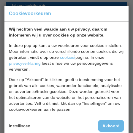
Mixers bekijken
Cookievoorkeuren
Waring CP 847
Wij hechten veel waarde aan uw privacy, daarom
informeren wij u over cookies op onze website.
In deze pop-up kunt u uw voorkeuren voor cookies instellen.
Meer informatie over de verschillende soorten cookies die wij
gebruiken, vindt u op onze
cookies
pagina. In onze
privacyverklaring
leest u hoe we uw persoonsgegevens
Blender | Kunststof | 2 snelheden | 750W | H39 x B26 x D26
verwerken.
cm
Door op "Akkoord" te klikken, geeft u toestemming voor het
€ 414,00
€ 465,00
gebruik van alle cookies, waaronder functionele, analytische
en advertentie/trackingcookies. Deze worden gebruikt voor
Mixers bekijken
het optimaliseren van de website en het personaliseren van
Waring CR528
advertenties. Wilt u dit niet, klik dan op "Instellingen" om uw
cookievoorkeuren aan te passen.
Instellingen
Akkoord