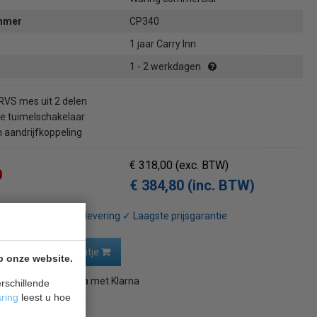
ummer
CP340
1 jaar Carry Inn
1 - 2 werkdagen
VS mes uit 2 delen
 tuimelschakelaar
aandrijfkoppeling
€ 318,00
(exc. BTW)
0
€ 384,80 (inc. BTW)
rzending* ✓ 24 uur levering ✓ Laagste prijsgarantie
In winkelwagentje
p onze website.
28,27
in 3 termijnen
met Klarna
rschillende
aring
leest u hoe