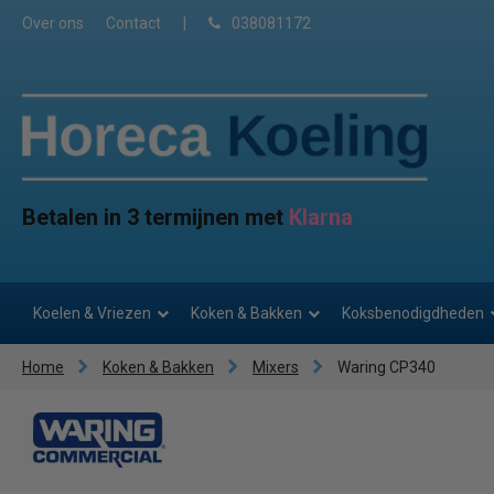
Over ons
Contact
|
038081172
Betalen in 3 termijnen met
Klarna
Koelen & Vriezen
Koken & Bakken
Koksbenodigdheden
Home
Koken & Bakken
Mixers
Waring CP340