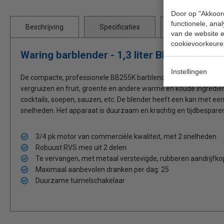
Door op "Akkoord
functionele, ana
Beschrijving
Specificaties
Bijlages
van de website en
cookievoorkeure
Waring barblender - 1,3 liter BB255K
Instellingen
De compacte, professionele BB255K barblender van Waring is van
vergruizen en fruit, groente en andere warme en koude ingredi
cocktails, soepen, sauzen, etc. De blender heeft een kan met een
snelheden. Het apparaat is duurzaam en krachtig en tijdbespare
3/4 pk motor van commerciële kwaliteit, met 2 snelheden
Robuust RVS mes uit 2 delen
Te vervangen, met metaal verstevigde, rubberen aandrijfko
Maximaal aanbevolen dranken per dag: 25
Duurzame tuimelschakelaar