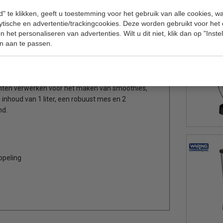
Terug 
" te klikken, geeft u toestemming voor het gebruik van alle cookies, 
lytische en advertentie/trackingcookies. Deze worden gebruikt voor het
 het personaliseren van advertenties. Wilt u dit niet, klik dan op "Inst
n aan te passen.
 fantastische kwaliteit en kan met gemak ijs
ënten verwerken voor het maken van smoothies,
 inhoud van 1 liter, een robuust mes en 2
nd.
ppeling