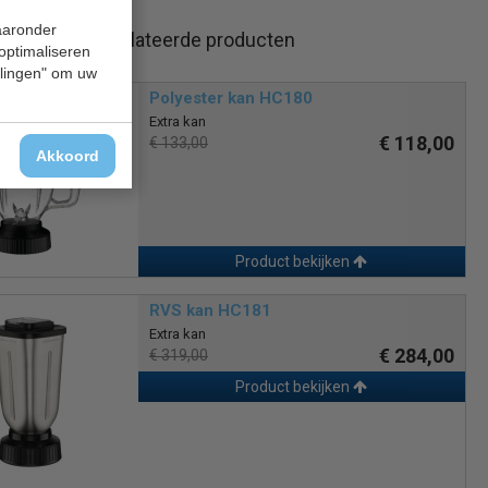
naar overzicht
waaronder
Gerelateerde producten
 optimaliseren
ellingen" om uw
Polyester kan HC180
Extra kan
€ 118,00
€ 133,00
Akkoord
Product bekijken
RVS kan HC181
Extra kan
€ 284,00
€ 319,00
Product bekijken