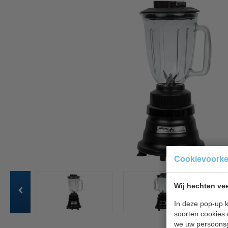
Cookievoork
Wij hechten vee
In deze pop-up k
soorten cookies 
we uw persoons