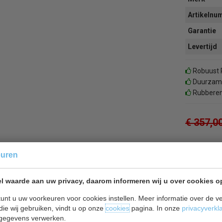
Artikeln
Garantie
Levertijd
Robuust R
Duurzame
Rubberen 
€ 357,0
✓ Gratis ve
euren
l waarde aan uw privacy, daarom informeren wij u over cookies o
Of
betaal
1
unt u uw voorkeuren voor cookies instellen. Meer informatie over de ve
die wij gebruiken, vindt u op onze
cookies
pagina. In onze
privacyverkl
gegevens verwerken.