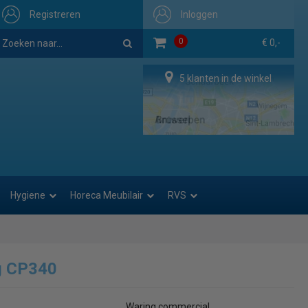
Registreren
Inloggen
0
€ 0,-
5 klanten in de winkel
Hygiene
Horeca Meubilair
RVS
g CP340
Waring commercial