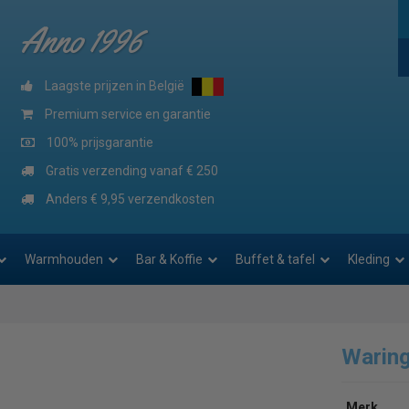
Anno 1996
Laagste prijzen in België
Premium service en garantie
100% prijsgarantie
Gratis verzending vanaf € 250
Anders € 9,95 verzendkosten
Warmhouden
Bar & Koffie
Buffet & tafel
Kleding
Warin
Merk