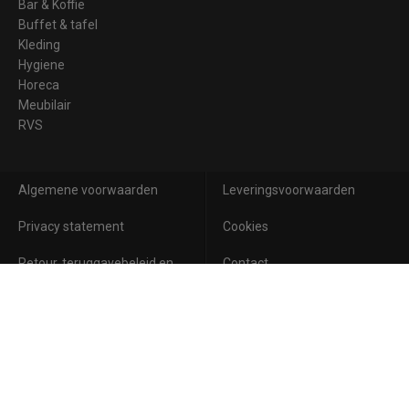
Bar & Koffie
Buffet & tafel
Kleding
Hygiene
Horeca
Meubilair
RVS
Algemene voorwaarden
Leveringsvoorwaarden
Privacy statement
Cookies
Retour, teruggavebeleid en
Contact
garantie
Aanmelden voor de nieuwsbrief