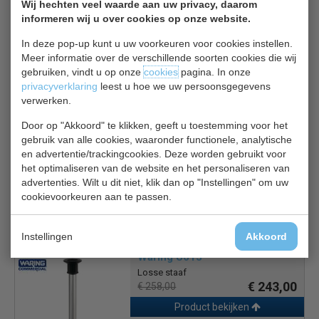
Wij hechten veel waarde aan uw privacy, daarom
om zeer efficiënt te mixen
informeren wij u over cookies op onze website.
In deze pop-up kunt u uw voorkeuren voor cookies instellen.
Meer informatie over de verschillende soorten cookies die wij
gebruiken, vindt u op onze
cookies
pagina. In onze
privacyverklaring
leest u hoe we uw persoonsgegevens
Gerelateerde producten
verwerken.
Door op "Akkoord" te klikken, geeft u toestemming voor het
Waring U612
gebruik van alle cookies, waaronder functionele, analytische
Losse staaf
en advertentie/trackingcookies. Deze worden gebruikt voor
€ 217,00
€ 231,00
het optimaliseren van de website en het personaliseren van
Product bekijken
advertenties. Wilt u dit niet, klik dan op "Instellingen" om uw
cookievoorkeuren aan te passen.
Instellingen
Akkoord
Waring U613
Losse staaf
€ 243,00
€ 258,00
Product bekijken