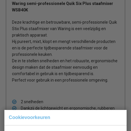
Waring semi-professionele Quik Six Plus staafmixer
WSB40K
Deze krachtige en betrouwbare, semi-professionele Quik
Stix Plus staafmixer van Waring is een veelzijdig en
praktisch apparaat.
Hij pureert, mixt, klopt en mengt verschillende producten
en is de perfecte tijdbesparende staafmixer voor de
professionele keuken.
De in te stellen snelheden en het robuuste, ergonomische
design maken dat de staafmixer eenvoudig en
comfortabel in gebruik is en tijdbesparend is.
Perfect voor gebruik in een professionele omgeving.
2 snelheden
Dankzij de lichtgewicht en ergonomische, rubberen
handgreep en het compacte formaat is de
Cookievoorkeuren
staafmixer veilig en gecontroleerd te gebruiken
Dankzij het RVS mes en de RVS staaf is het mogelijk