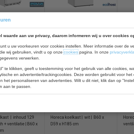
onderbouw | wit | B60
Horeca Koelkast | wit | inhoud
Koelka
euren
6 cm
129 liter | statisch + ventilatie |
+ vent
B60 x D64 x H84 cm
cm
l waarde aan uw privacy, daarom informeren wij u over cookies o
€ 449,00
€ 452,00
€ 595,00
€ 600
unt u uw voorkeuren voor cookies instellen. Meer informatie over de ve
 bekijken
Koelkasten bekijken
Koelk
die wij gebruiken, vindt u op onze
cookies
pagina. In onze
privacyverkl
gegevens verwerken.
063.0005
COMBISTEEL 7950.5315
Comb
" te klikken, geeft u toestemming voor het gebruik van alle cookies, 
lytische en advertentie/trackingcookies. Deze worden gebruikt voor het
 het personaliseren van advertenties. Wilt u dit niet, klik dan op "Inst
n aan te passen.
lkast | inhoud 129
Horeca koelkast | wit | B60 x
Horeca
sch + ventilatie | B60 x
D59 x H185 cm
venti
cm