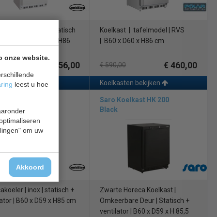
st | tafelmodel | statisch
Koelkast | tafelmodel | RVS
ilator | B60 x D59 x H86
| B60 x D60 x H86 cm
p onze website.
€ 456,00
€ 460,00
,00
€ 590,00
rschillende
asten bekijken
Koelkasten bekijken
aring
leest u hoe
isteel 7450.0550
Saro Koelkast HK 200
Black
waaronder
 optimaliseren
ellingen" om uw
Akkoord
koeler | inox | statisch +
Zwarte Horeca Koelkast |
lator | B60 x D59 x H85 cm
Omkeerbare Deur | Statisch +
ventilator | B60 x D59 x H 85,5