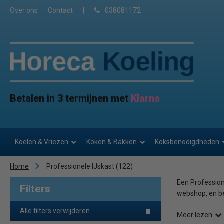
Over ons
Contact
|
038081172
Betalen in 3 termijnen met
Klarna
Koelen & Vriezen
Koken & Bakken
Koksbenodigdheden
Home
Professionele IJskast
(122)
Een Professione
Filters
webshop, en be
Alle filters verwijderen
Meer lezen