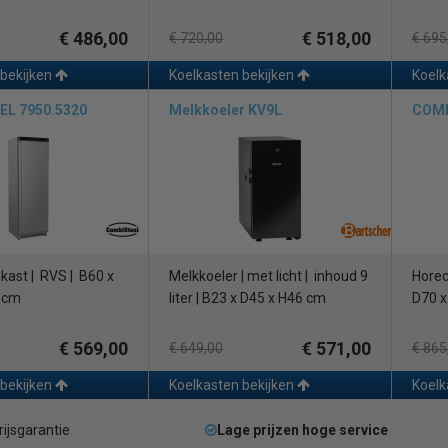
€ 486,00
€ 518,00
€ 720,00
€ 695
 bekijken
Koelkasten bekijken
Koelk
L 7950.5320
Melkkoeler KV9L
COMB
kast | RVS | B60 x
Melkkoeler | met licht | inhoud 9
Horec
 cm
liter | B23 x D45 x H46 cm
D70 x
€ 569,00
€ 571,00
€ 649,00
€ 865
 bekijken
Koelkasten bekijken
Koelk
rijsgarantie
Lage prijzen hoge service