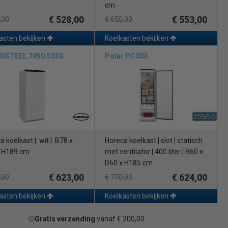
cm
€ 528,00
€ 553,00
,00
€ 650,00
asten bekijken
Koelkasten bekijken
ISTEEL 7950.5330
Polar PC003
a koelkast | wit | B78 x
Horeca koelkast | slot | statisch
 H189 cm
met ventilator | 400 liter | B60 x
D60 x H185 cm
€ 623,00
€ 624,00
,00
€ 770,00
asten bekijken
Koelkasten bekijken
Gratis verzending
vanaf € 200,00