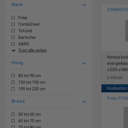
Merk
COMBISTEE
Polar
CombiSteel
Tefcold
Bartscher
SARO
Toon alle opties
Horeca koelk
Hoog
energieklass
x D59 x H8
80 tot 90 cm
€ 499,00
150 tot 190 cm
Koelkasten
190 tot 220 cm
Polar PC0
Breed
30 tot 60 cm
60 tot 70 cm
70 tot 80 cm