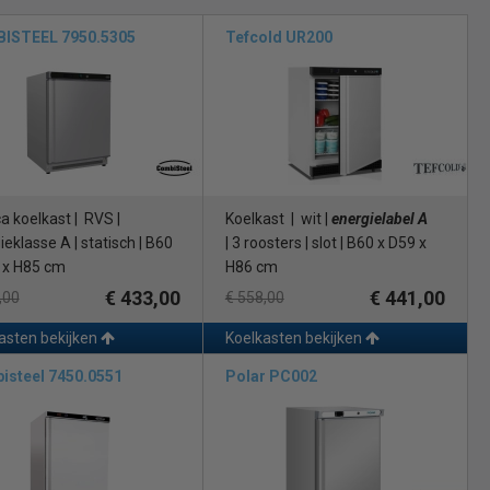
ISTEEL 7950.5305
Tefcold UR200
a koelkast | RVS |
Koelkast | wit |
energielabel A
eklasse A | statisch | B60
| 3 roosters | slot | B60 x D59 x
 x H85 cm
H86 cm
€ 433,00
€ 441,00
,00
€ 558,00
asten bekijken
Koelkasten bekijken
isteel 7450.0551
Polar PC002