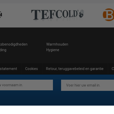
ksbenodigdheden
Warmhouden
ding
Hygiene
 statement
Cookies
Retour, teruggavebeleid en garantie
C