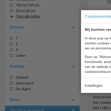
100 tot 150 cm
20 tot 30 cm
Koelkast | 
Cookievoork
Toon alle opties
x D60 x H8
Deuren
Wij hechten vee
€ 510,00
In deze pop-up k
1
Koelkasten
soorten cookies 
2
we uw persoons
4
Ecofrost 7
Laden
Door op "Akkoord
functionele, ana
Koeling
van de website en
cookievoorkeure
Statisch
Geforceerd
Instellingen
Dry Aged
Horeca Koe
Kleur
liter | stati
D64 x H84 
Alle filters verwijderen