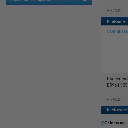
€ 640,00
Koelkasten
COMBISTEE
Horeca koel
D59 x H185
€ 790,00
Koelkasten
Geld terug
p