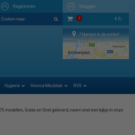
Registreren
Inloggen
0
€ 0,-
7 klanten in de winkel
Hygiene
Horeca Meubilair
RVS
75 modellen, Gratis en Snel geleverd, neem snel een kijkje in onze