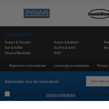
Categorieën
Koelen & Vriezen
Koken & Bakken
Ko
Bar & Koffie
Buffet & tafel
Kle
Horeca Meubilair
RVS
Algemene voorwaarden
Leveringsvoorwaarden
Privacy
Aanmelden voor de nieuwsbrief
Ik ga akkoord met de
privacyverklaring
van Horeca Koeling