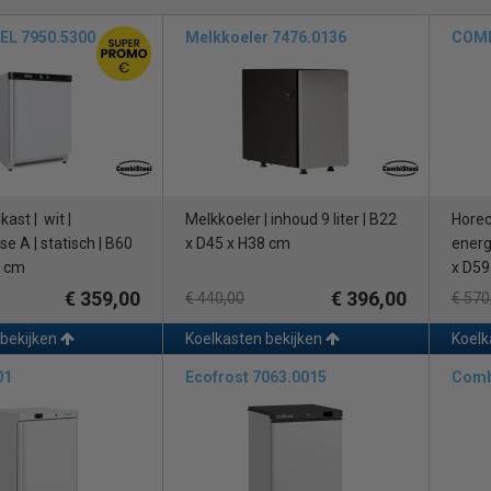
L 7950.5300
Melkkoeler 7476.0136
COMB
ast | wit |
Melkkoeler | inhoud 9 liter | B22
Horec
e A | statisch | B60
x D45 x H38 cm
energi
5 cm
x D59
€ 359,00
€ 396,00
€ 440,00
€ 570
 bekijken
Koelkasten bekijken
Koelk
01
Ecofrost 7063.0015
Comb