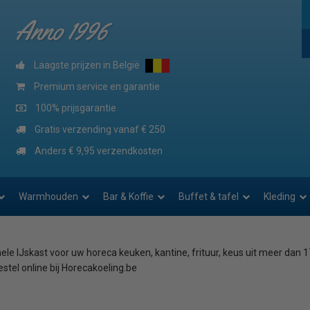
Anno 1996
Laagste prijzen in België
Premium service en garantie
100% prijsgarantie
Gratis verzending vanaf € 250
Anders € 9,95 verzendkosten
Warmhouden
Bar & Koffie
Buffet & tafel
Kleding
le IJskast voor uw horeca keuken, kantine, frituur, keus uit meer dan 1
stel online bij Horecakoeling.be