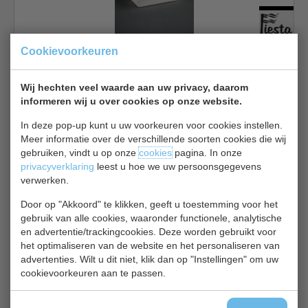
cocktails of grotere rietjes voor smoothies en milkshakes, we
hebben ze allemaal.
Cookievoorkeuren
Dus waar wacht u nog op? Maak de overstap naar onze papieren
H 3,5 x 18 cm | Inhoud 455 ML | 50 Stuks | Bagasse
rietjes en help het milieu te beschermen, terwijl u uw klanten
€ 5,05
€ 5,40
voorziet van een kwalitatief hoogwaardige drinkervaring.
Wij hechten veel waarde aan uw privacy, daarom
Disposables bekijken
informeren wij u over cookies op onze website.
Materialen:
Er is keus uit verschillende materialen bv 100%
Groen Wit Papieren rietjes
In deze pop-up kunt u uw voorkeuren voor cookies instellen.
duurzaam suikerriet, bamboe, palmblad, hout, karton, karton (
Meer informatie over de verschillende soorten cookies die wij
Virgin Fibre) maar ook plastic PS, PP, PLA, LDPE, EPS, Aluminium
gebruiken, vindt u op onze
cookies
pagina. In onze
enz.
privacyverklaring
leest u hoe we uw persoonsgegevens
verwerken.
100% duurzaam
: materiaal afkomstig uit verantwoord beheerde
bossen, zonder toevoeging van gerecycled materiaal,
Door op "Akkoord" te klikken, geeft u toestemming voor het
gegarandeerd voedselveilig, composteerbaar. Product normen /
gebruik van alle cookies, waaronder functionele, analytische
en advertentie/trackingcookies. Deze worden gebruikt voor
Certificatie: FSC gecertificeerd - TUV gecertificeerd
Papieren Rietjes | Groet met Wit | Lengte 21 cm | Ø 0.6 cm |
het optimaliseren van de website en het personaliseren van
Aantal 250 Stuks
advertenties. Wilt u dit niet, klik dan op "Instellingen" om uw
100% Fair
: U wilt uw snacks en gerechten meegeven in een
€ 5,35
€ 5,70
cookievoorkeuren aan te passen.
duurzame en stijlvolle verpakking? Dan is 100% FAIR de perfecte
oplossing. Geproduceerd van FSC® gecertificeerd karton
Disposables bekijken
Voorzien van een vetwerende coating op waterbasis 100%