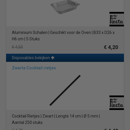
perfect geschikt voor een breed scala aan gerechten, van
sandwiches en salades tot lichte maaltijden en snacks.
De palmblad wegwerpborden daarentegen zijn uniek en stijlvol
vanwege hun natuurlijke en organische uitstraling. Ze zijn
Aluminium Schalen | Geschikt voor de Oven | B33 x D26 x
gemaakt van de gedroogde bladeren van de areca-palmboom
H6 cm | 5 Stuks
en hebben een natuurlijke textuur die elke bord uniek maakt.
Deze borden zijn perfect voor een chique evenement, zoals een
€ 4,20
€ 4,50
bruiloft of een formeel diner, waar u indruk wilt maken op uw
Disposables bekijken
gasten.
Zwarte Cocktail rietjes
Beide wegwerpborden zijn geschikt voor eenmalig gebruik, wat
betekent dat u na afloop van uw evenement of bijeenkomst niet
hoeft te wassen en schoon te maken. Dit bespaart u tijd en geld,
en helpt u om uw bedrijf efficiënter te runnen.
Kortom, deze wegwerpborden zijn een milieuvriendelijke en
stijlvolle optie voor de horeca. Of u nu kiest voor de witte
papieren wegwerpborden of de palmblad wegwerpborden, u
Cocktail Rietjes | Zwart | Lengte 14 cm | Ø 5 mm |
kunt er zeker van zijn dat u uw gasten op een duurzame en
Aantal 250 stuks
elegante manier serveert.