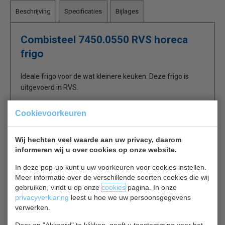
Beschrijving
Specificaties
Bijlages
Combisteel 7450.0550 RVS horeca
frigo
Ideale frigo voor de wat kleinere keuken. Deze frigo is
uitgevoerd in RVS.
Cookievoorkeuren
Kasten voorzien van een digitaal temperatuur
display, verstelbare roosters, statische koeling met
ventilator.
Wij hechten veel waarde aan uw privacy, daarom
Een omkeerbare geïsoleerde deur met slot,
informeren wij u over cookies op onze website.
geïntegreerde handgreep en stelvoetjes.
In deze pop-up kunt u uw voorkeuren voor cookies instellen.
automatische ontdooiing
Meer informatie over de verschillende soorten cookies die wij
3 roosters
gebruiken, vindt u op onze
cookies
pagina. In onze
privacyverklaring
leest u hoe we uw persoonsgegevens
verwerken.
Door op "Akkoord" te klikken, geeft u toestemming voor het