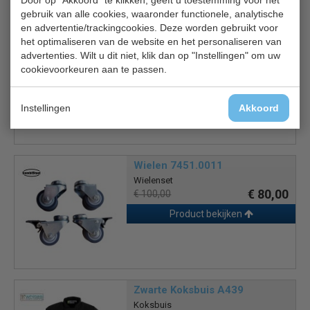
Gerelateerde producten
gebruik van alle cookies, waaronder functionele, analytische
en advertentie/trackingcookies. Deze worden gebruikt voor
CS rooster 7451.0015
het optimaliseren van de website en het personaliseren van
advertenties. Wilt u dit niet, klik dan op "Instellingen" om uw
Extra rooster
€ 18,00
cookievoorkeuren aan te passen.
€ 20,00
Product bekijken
Instellingen
Akkoord
Wielen 7451.0011
Wielenset
€ 80,00
€ 100,00
Product bekijken
Zwarte Koksbuis A439
Koksbuis