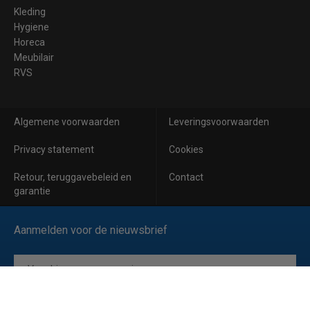
Kleding
Hygiene
Horeca
Meubilair
RVS
Algemene voorwaarden
Leveringsvoorwaarden
Privacy statement
Cookies
Retour, teruggavebeleid en
Contact
garantie
Aanmelden voor de nieuwsbrief