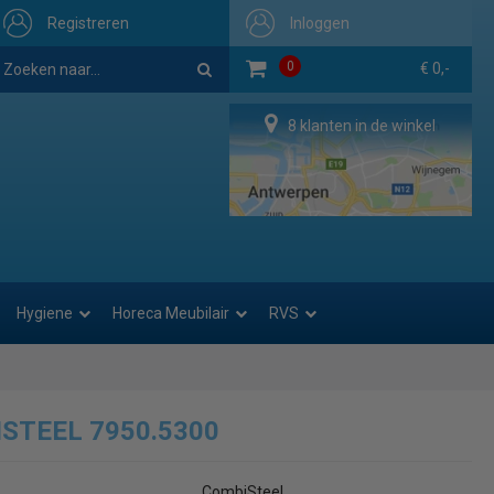
Registreren
Inloggen
0
€ 0,-
8 klanten in de winkel
Hygiene
Horeca Meubilair
RVS
STEEL 7950.5300
CombiSteel