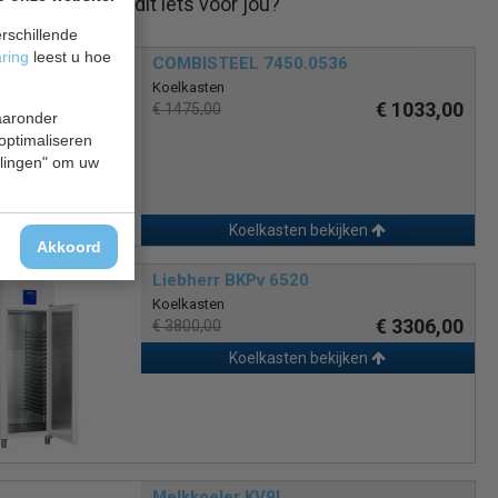
Is dit iets voor jou?
rschillende
aring
leest u hoe
COMBISTEEL 7450.0536
Koelkasten
€ 1033,00
€ 1475,00
waaronder
 optimaliseren
ellingen" om uw
Koelkasten bekijken
Akkoord
Liebherr BKPv 6520
Koelkasten
€ 3306,00
€ 3800,00
Koelkasten bekijken
Melkkoeler KV9L