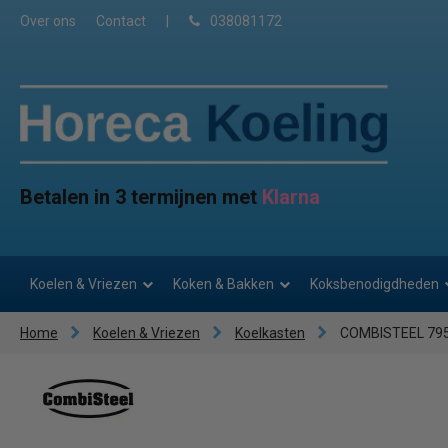
Over ons
Contact
|
038081172
Betalen in 3 termijnen met
Klarna
Koelen & Vriezen
Koken & Bakken
Koksbenodigdheden
Home
Koelen & Vriezen
Koelkasten
COMBISTEEL 795