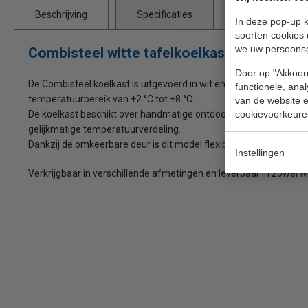
Beschrijving
Specificaties
Bijlages
In deze pop-up k
soorten cookies 
we uw persoons
Combisteel witte tafelkoelkast
Door op "Akkoord
De Combisteel koelkast is uitgevoerd in wit en biedt een betrouw
functionele, ana
temperatuurbereik van +2 °C tot +8 °C.
van de website en
cookievoorkeure
De koelkast beschikt over handmatige ontdooiing, een overzichteli
gelijkmatige temperatuurverdeling.
Dankzij de omkeerbare deur is dit model flexibel te plaatsen in e
Instellingen
Verkrijgbaar in verschillende afmetingen en leverbaar in zowel wi