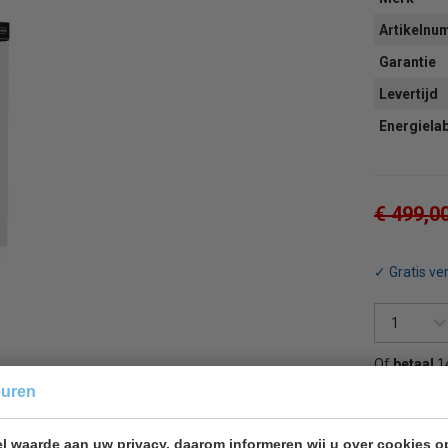
Artikeln
Garantie
Levertijd
Energiela
€ 499,0
✓ Gratis ve
Of
betaal
1
euren
Terug 
l waarde aan uw privacy, daarom informeren wij u over cookies o