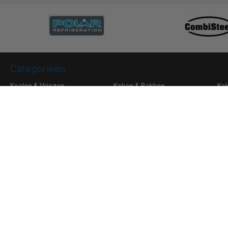
Categorieën
Koelen & Vriezen
Koken & Bakken
Ko
Bar & Koffie
Buffet & tafel
Kle
Horeca Meubilair
RVS
Algemene voorwaarden
Leveringsvoorwaarden
Privacy
Aanmelden voor de nieuwsbrief
Ik ga akkoord met de
privacyverklaring
van Horeca Koeling