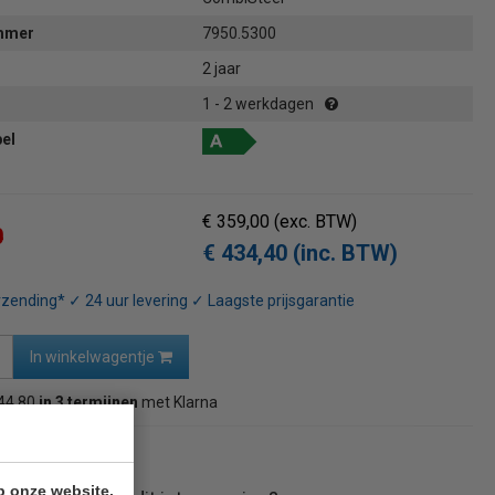
ummer
7950.5300
2 jaar
1 - 2 werkdagen
bel
€ 359,00
(exc. BTW)
0
€ 434,40 (inc. BTW)
rzending* ✓ 24 uur levering ✓ Laagste prijsgarantie
In winkelwagentje
44,80
in 3 termijnen
met Klarna
naar overzicht
p onze website.