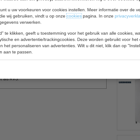
unt u uw voorkeuren voor cookies instellen. Meer informatie over de ve
die wij gebruiken, vindt u op onze
cookies
pagina. In onze
privacyverkl
gegevens verwerken.
" te klikken, geeft u toestemming voor het gebruik van alle cookies, 
bare koelprestatie met een instelbaar
lytische en advertentie/trackingcookies. Deze worden gebruikt voor het
 het personaliseren van advertenties. Wilt u dit niet, klik dan op "Inst
n aan te passen.
jke digitale bediening en statische koeling voor
lke ruimte.
t als RVS.