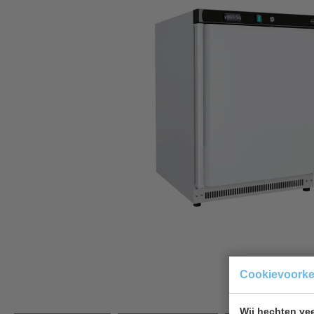
Cookievoork
Wij hechten vee