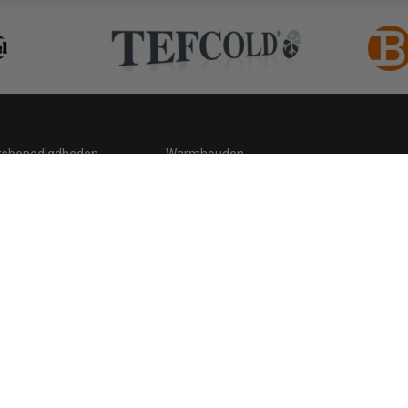
ksbenodigdheden
Warmhouden
ding
Hygiene
 statement
Cookies
Retour, teruggavebeleid en garantie
C