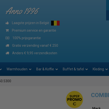
Anno 1996
Laagste prijzen in België
Premium service en garantie
100% prijsgarantie
Gratis verzending vanaf € 250
Anders € 9,95 verzendkosten
Warmhouden
Bar & Koffie
Buffet & tafel
Kleding
0.5300
COMBI
Merk