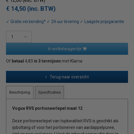
€ 12,00
(exc. BTW)
€ 14,50 (inc. BTW)
✓ Gratis verzending* ✓ 24 uur levering ✓ Laagste prijsgarantie
In winkelwagentje
Of
betaal
4,83
in 3 termijnen
met Klarna
Terug naar overzicht
Beschrijving
Specificaties
Vogue RVS portioneerlepel maat 12
Deze portioneerlepel van topkwaliteit RVS is geschikt als
ijsboltang of voor het portioneren van aardappelpuree,
rijst en nog veel meer. U lost de inhoud eenvoudig door in