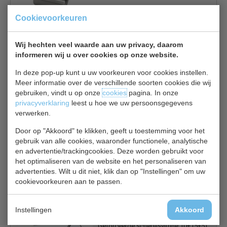
Cookievoorkeuren
IJsvitrine Java 7472.0130
Schepijsvitrine 8x 5 liter
Wij hechten veel waarde aan uw privacy, daarom
€ 983,00
€ 1365,00
informeren wij u over cookies op onze website.
Schepijsvitrine bekijken
In deze pop-up kunt u uw voorkeuren voor cookies instellen.
Meer informatie over de verschillende soorten cookies die wij
gebruiken, vindt u op onze
cookies
pagina. In onze
privacyverklaring
leest u hoe we uw persoonsgegevens
verwerken.
ISA Isabella 10
Door op "Akkoord" te klikken, geeft u toestemming voor het
Schepijsvitrine 10 (5+5) x5 liter
gebruik van alle cookies, waaronder functionele, analytische
€ 4223,00
€ 5631,00
en advertentie/trackingcookies. Deze worden gebruikt voor
Schepijsvitrine bekijken
het optimaliseren van de website en het personaliseren van
advertenties. Wilt u dit niet, klik dan op "Instellingen" om uw
cookievoorkeuren aan te passen.
Instellingen
Akkoord
BERMUDA RV10
Geforceerde schepijsvitrine 10+ (5+5)