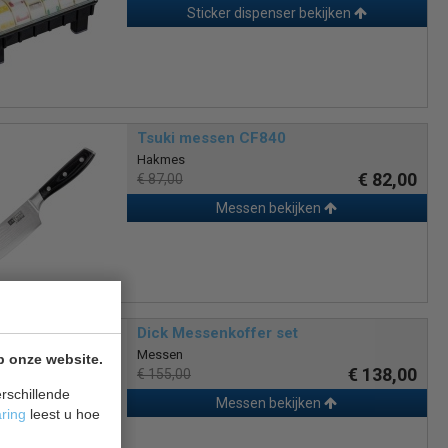
Sticker dispenser bekijken
Tsuki messen CF840
Hakmes
€ 82,00
€ 87,00
Messen bekijken
Dick Messenkoffer set
Messen
p onze website.
€ 138,00
€ 155,00
rschillende
Messen bekijken
aring
leest u hoe