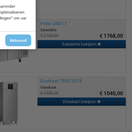
waaronder
 optimaliseren
ellingen" om uw
Polar UA017
Saladette
€ 1768,00
€ 2183,00
Akkoord
Saladette bekijken
Ecofrost 7950.5210
Vrieskast
€ 1040,00
€ 1485,00
Vrieskast bekijken