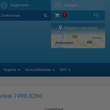
Registreren
Inloggen
0
€ 0,-
8 klanten in de winkel
Hygiene
Horeca Meubilair
RVS
steel 7490.0260
CombiSteel