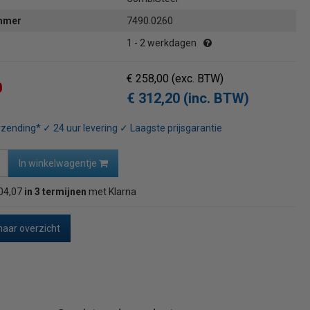
ummer
7490.0260
1 - 2 werkdagen
€ 258,00
(exc. BTW)
0
€ 312,20 (inc. BTW)
rzending* ✓ 24 uur levering ✓ Laagste prijsgarantie
In winkelwagentje
04,07
in 3 termijnen
met Klarna
naar overzicht