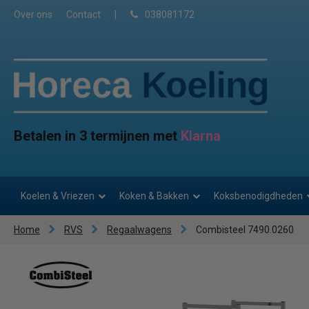
Over ons
Contact
|
038081172
Betalen in 3 termijnen met
Klarna
Koelen & Vriezen
Koken & Bakken
Koksbenodigdheden
Home
RVS
Regaalwagens
Combisteel 7490.0260