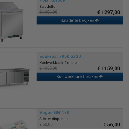
Polar UA009
Saladette
€ 1297,00
€ 1601,00
Saladette bekijken
EcoFrost 7950.5230
Koelwerkbank 4 deuren
€ 1159,00
€ 1655,00
Koelwerkbank bekijken
Vogue GH 473
Sticker dispenser
€ 56,00
€ 60,00