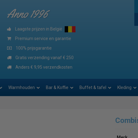
Anno 1996
Laagste prijzen in België
Premium service en garantie
100% prijsgarantie
Gratis verzending vanaf € 250
Anders € 9,95 verzendkosten
Warmhouden
Bar & Koffie
Buffet & tafel
Kleding
Combi
Merk