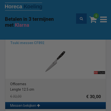
0
Betalen in 3 termijnen
Premium service en garantie
met
Klarna
Home
Merken
Tsuki
(14)
Tsuki messen CF892
Officemes
Lengte 12.5 cm
€ 30,00
€ 32,00
Messen bekijken