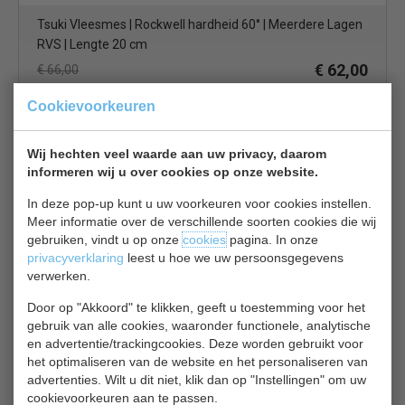
Tsuki Vleesmes | Rockwell hardheid 60° | Meerdere Lagen
RVS | Lengte 20 cm
€ 62,00
€ 66,00
Messen bekijken
Cookievoorkeuren
Tsuki Koksmes CF841
Wij hechten veel waarde aan uw privacy, daarom
informeren wij u over cookies op onze website.
In deze pop-up kunt u uw voorkeuren voor cookies instellen.
Meer informatie over de verschillende soorten cookies die wij
gebruiken, vindt u op onze
cookies
pagina. In onze
privacyverklaring
leest u hoe we uw persoonsgegevens
verwerken.
Koksmes | RVS | lengte 33 cm
Door op "Akkoord" te klikken, geeft u toestemming voor het
€ 71,00
€ 76,00
gebruik van alle cookies, waaronder functionele, analytische
en advertentie/trackingcookies. Deze worden gebruikt voor
Messen bekijken
het optimaliseren van de website en het personaliseren van
Tsuki messen DA 440
advertenties. Wilt u dit niet, klik dan op "Instellingen" om uw
cookievoorkeuren aan te passen.