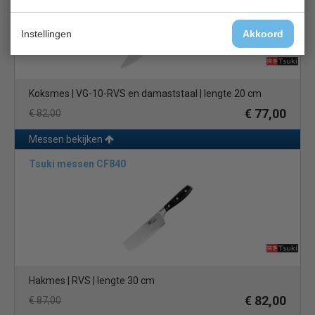
Instellingen
Akkoord
Koksmes | VG-10-RVS en damaststaal | lengte 20 cm
€ 77,00
€ 82,00
Messen bekijken
Tsuki messen CF840
Hakmes | RVS | lengte 30 cm
€ 82,00
€ 87,00