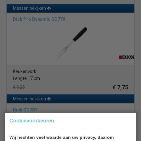
Messen bekijken
Dick Pro Dynamic GD779
Keukenvork
Lengte 17 cm
€ 7,75
€ 8,25
Messen bekijken
Dick GD781
Cookievoorkeuren
Wij hechten veel waarde aan uw privacy, daarom