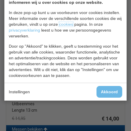
informeren wij u over cookies op onze website.
In deze pop-up kunt u uw voorkeuren voor cookies instellen.
Meer informatie over de verschillende soorten cookies die wij
Paletmes
gebruiken, vindt u op onze
cookies
pagina. In onze
Lengte 10 cm
privacyverklaring
leest u hoe we uw persoonsgegevens
€ 14,00
€ 14,60
verwerken.
Messen bekijken
Door op "Akkoord" te klikken, geeft u toestemming voor het
gebruik van alle cookies, waaronder functionele, analytische
Dick Pro Dynamic GD771
en advertentie/trackingcookies. Deze worden gebruikt voor
het optimaliseren van de website en het personaliseren van
advertenties. Wilt u dit niet, klik dan op "Instellingen" om uw
cookievoorkeuren aan te passen.
Instellingen
Akkoord
Uitbeenmes
Lengte 13 cm
€ 14,00
€ 14,95
Messen bekijken