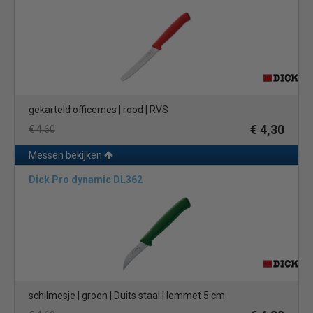
gekarteld officemes | rood | RVS
€ 4,30
€ 4,60
Messen bekijken
Dick Pro dynamic DL362
schilmesje | groen | Duits staal | lemmet 5 cm