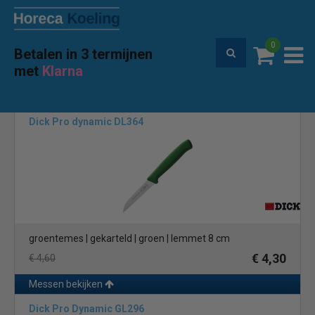
0
Betalen in 3 termijnen
Premium service en garantie
met
Klarna
Home
Merken
Dick
(56)
Dick Pro dynamic DL364
groentemes | gekarteld | groen | lemmet 8 cm
€ 4,30
€ 4,60
Messen bekijken
Dick Pro Dynamic GL296