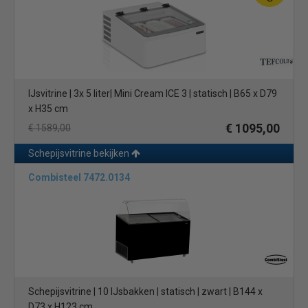
IJsvitrine | 3x 5 liter| Mini Cream ICE 3 | statisch | B65 x D79
x H35 cm
€ 1095,00
€ 1589,00
Schepijsvitrine bekijken
Combisteel 7472.0134
Schepijsvitrine | 10 IJsbakken | statisch | zwart | B144 x
D73 x H123 cm