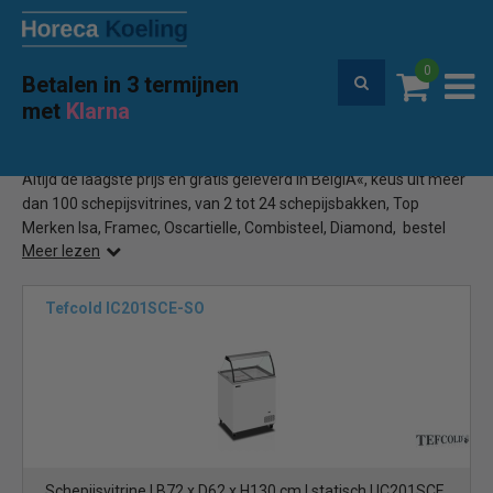
0
Betalen in 3 termijnen
100% prijsgarantie
met
Klarna
Home
IJsvitrine
(64)
Altijd de laagste prijs en gratis geleverd in BelgiÃ«, keus uit meer
dan 100 schepijsvitrines, van 2 tot 24 schepijsbakken, Top
Merken Isa, Framec, Oscartielle, Combisteel, Diamond, bestel
Meer lezen
online bij Horecakoeling.be
Tefcold IC201SCE-SO
Schepijsvitrine | B72 x D62 x H130 cm | statisch | IC201SCE