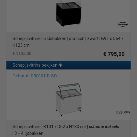
Schepijsvitrine | 6 IJsbakken | statisch | zwart | B91 x D64 x
H123 cm
€ 795,00
€ 1135,00
Schepijsvitrine bekijken
Tefcold IC301SCE-SO
Schepijsvitrine | B101 x D62 x H130 cm |
schuine deksels
| 3 + 4 ijsbakken