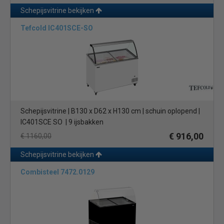
Schepijsvitrine bekijken
Tefcold IC401SCE-SO
Schepijsvitrine | B130 x D62 x H130 cm | schuin oplopend |
IC401SCE SO | 9 ijsbakken
€ 916,00
€ 1160,00
Schepijsvitrine bekijken
Combisteel 7472.0129