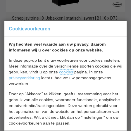
Schepijsvitrine | 8 IJsbakken | statisch | zwart | B118 x D73
x H123 cm
Cookievoorkeuren
€ 977,00
€ 1395,00
Schepijsvitrine bekijken
Wij hechten veel waarde aan uw privacy, daarom
informeren wij u over cookies op onze website.
IJsvitrine Java 7472.0130
In deze pop-up kunt u uw voorkeuren voor cookies instellen.
Meer informatie over de verschillende soorten cookies die wij
gebruiken, vindt u op onze
cookies
pagina. In onze
privacyverklaring
leest u hoe we uw persoonsgegevens
verwerken.
Door op "Akkoord" te klikken, geeft u toestemming voor het
gebruik van alle cookies, waaronder functionele, analytische
Schepijsvitrine | 8 IJsbakken van 5 Liter | Statisch | Model
en advertentie/trackingcookies. Deze worden gebruikt voor
Java | B118 x D73 x H123 cm
het optimaliseren van de website en het personaliseren van
€ 983,00
€ 1365,00
advertenties. Wilt u dit niet, klik dan op "Instellingen" om uw
cookievoorkeuren aan te passen.
Schepijsvitrine bekijken