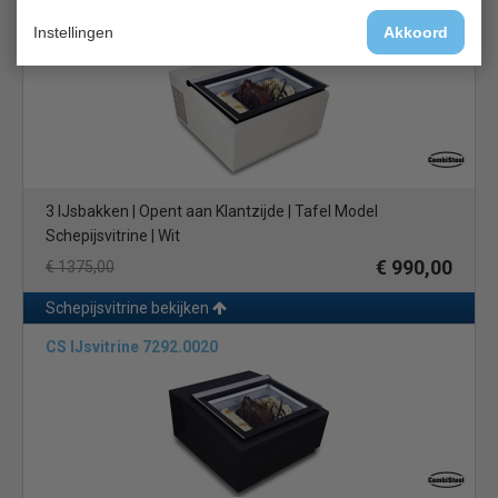
CS IJsvitrine 7292.0015
Instellingen
Akkoord
3 IJsbakken | Opent aan Klantzijde | Tafel Model
Schepijsvitrine | Wit
€ 990,00
€ 1375,00
Schepijsvitrine bekijken
CS IJsvitrine 7292.0020