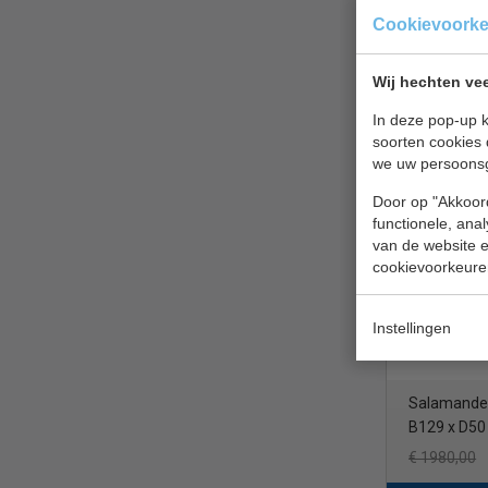
Cookievoork
Wij hechten vee
Breed 45 - 
In deze pop-up k
soorten cookies 
€ 785,00
we uw persoons
Salamander
Door op "Akkoord
CS 7049.0
functionele, ana
van de website en
cookievoorkeure
Instellingen
Salamander 
B129 x D50
€ 1980,00