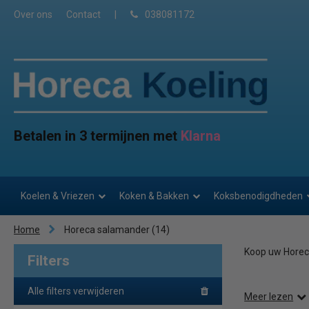
Over ons
Contact
|
038081172
Betalen in 3 termijnen met
Klarna
Koelen & Vriezen
Koken & Bakken
Koksbenodigdheden
Home
Horeca salamander
(14)
Koop uw Horeca
Filters
Alle filters verwijderen
Meer lezen