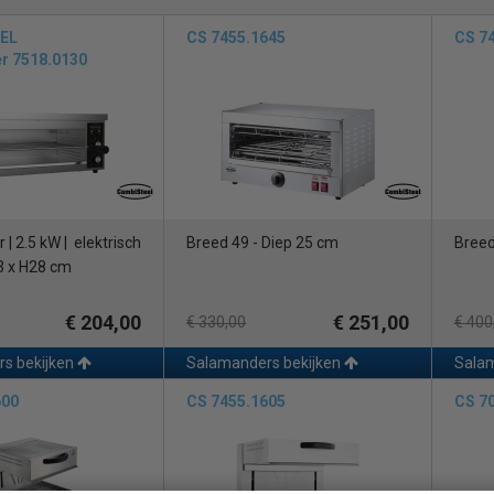
EL
CS 7455.1645
CS 7
r 7518.0130
| 2.5 kW | elektrisch
Breed 49 - Diep 25 cm
Breed
3 x H28 cm
€ 204,00
€ 251,00
€ 330,00
€ 400
s bekijken
Salamanders bekijken
Salam
600
CS 7455.1605
CS 7