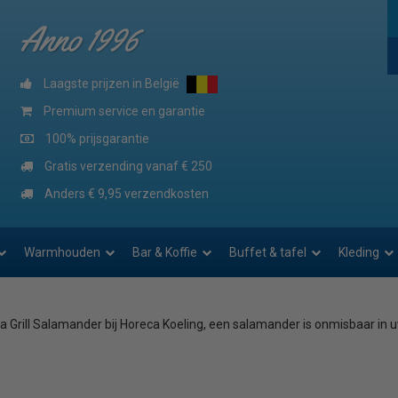
Anno 1996
Laagste prijzen in België
Premium service en garantie
100% prijsgarantie
Gratis verzending vanaf € 250
Anders € 9,95 verzendkosten
Warmhouden
Bar & Koffie
Buffet & tafel
Kleding
 Grill Salamander bij Horeca Koeling, een salamander is onmisbaar in uw