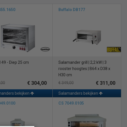
455.1650
Buffalo DB177
 49 - Diep 25 cm
Salamander grill | 2,2 kW | 3
rooster hoogtes | B64 x D38 x
H30 cm
€ 304,00
€ 311,00
,00
€ 349,00
anders bekijken
Salamanders bekijken
049.0100
CS 7049.0105