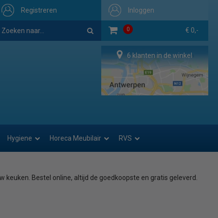
Registreren
Inloggen
0
€ 0,-
6 klanten in de winkel
Hygiene
Horeca Meubilair
RVS
 keuken. Bestel online, altijd de goedkoopste en gratis geleverd.