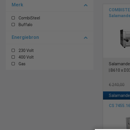
Merk
COMBISTE
Salamande
CombiSteel
Buffalo
Energiebron
230 Volt
400 Volt
Gas
Salamander 
| B610 x D3
€ 240,00
Salamander
CS 7455.1