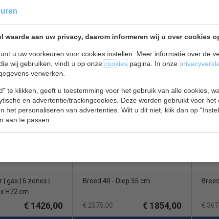
euren
l waarde aan uw privacy, daarom informeren wij u over cookies o
Diep 48 cm
Breed 60 - Diep 48 cm
Breed
Gas
unt u uw voorkeuren voor cookies instellen. Meer informatie over de ve
die wij gebruiken, vindt u op onze
cookies
pagina. In onze
privacyverkl
€ 597,00
€ 654,00
€ 860,00
€ 117
gegevens verwerken.
s bekijken
Salamanders bekijken
Salam
" te klikken, geeft u toestemming voor het gebruik van alle cookies, 
110
CS 7466.1480
CS 7
lytische en advertentie/trackingcookies. Deze worden gebruikt voor het
 het personaliseren van advertenties. Wilt u dit niet, klik dan op "Inst
n aan te passen.
| gas | 6 zones |
Breed 40 - Diep 55 cm
Breed
 x H72 cm
€ 1426,00
€ 1854,00
€ 2575,00
€ 367