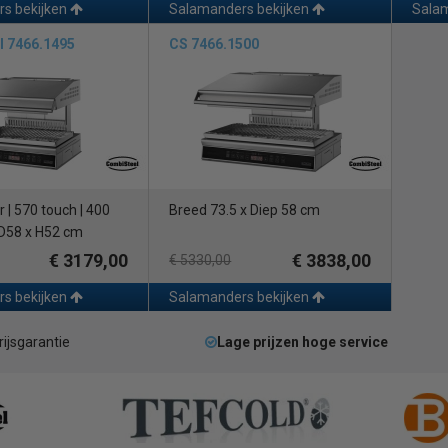
s bekijken
Salamanders bekijken
Salam
l 7466.1495
CS 7466.1500
| 570 touch | 400
Breed 73.5 x Diep 58 cm
x D58 x H52 cm
€ 3179,00
€ 3838,00
€ 5330,00
s bekijken
Salamanders bekijken
rijsgarantie
Lage prijzen hoge service