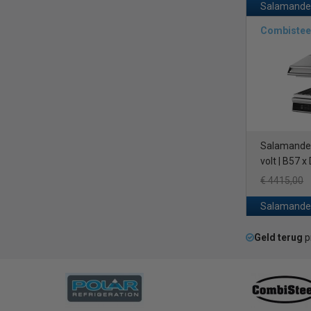
Salamander
Combistee
Salamander 
volt | B57 
€ 4415,00
Salamander
Geld terug
p