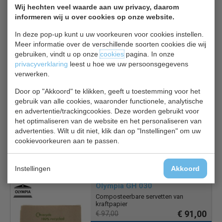
Salamanders worden gebruikt om de bovenkant van
Wij hechten veel waarde aan uw privacy, daarom
gerechten op te frissen zoals club sandwiches te
informeren wij u over cookies op onze website.
roosteren, kaas te smelten.
In deze pop-up kunt u uw voorkeuren voor cookies instellen.
Soms worden ze gebruikt om gerechten warm te houden.
Meer informatie over de verschillende soorten cookies die wij
gebruiken, vindt u op onze
cookies
pagina. In onze
privacyverklaring
leest u hoe we uw persoonsgegevens
Gerelateerde producten
verwerken.
Door op "Akkoord" te klikken, geeft u toestemming voor het
Servetten GG996
gebruik van alle cookies, waaronder functionele, analytische
Lunchservetten wit
en advertentie/trackingcookies. Deze worden gebruikt voor
€ 48,00
€ 51,00
het optimaliseren van de website en het personaliseren van
advertenties. Wilt u dit niet, klik dan op "Instellingen" om uw
Disposables bekijken
cookievoorkeuren aan te passen.
Instellingen
Akkoord
Olympia GH 030
Composteerbare servetten van
kraftpapier
€ 91,00
€ 97,00