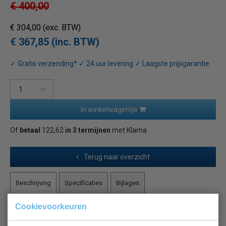
€ 400,00
€ 304,00
(exc. BTW)
€ 367,85 (inc. BTW)
✓ Gratis verzending* ✓ 24 uur levering ✓ Laagste prijsgarantie
In winkelwagentje
Of
betaal
122,62
in 3 termijnen
met Klarna
Terug naar overzicht
Beschrijving
Specificaties
Bijlages
Cookievoorkeuren
SALAMANDER TOASTER 2 NIVEAUS