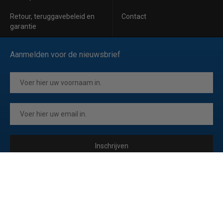
Retour, teruggavebeleid en
Contact
garantie
Aanmelden voor de nieuwsbrief
Inschrijven
Ik ga akkoord met de
privacyverklaring
van Horeca Koeling
© 2026 Horeca Koeling