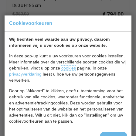
D60 x H185 cm
€ 794,00
€ 980,00
Cookievoorkeuren
Koelkasten bekijken
Liebherr Koelkast FKvesf 1805-20
Wij hechten veel waarde aan uw privacy, daarom
informeren wij u over cookies op onze website.
In deze pop-up kunt u uw voorkeuren voor cookies instellen.
Meer informatie over de verschillende soorten cookies die wij
gebruiken, vindt u op onze
cookies
pagina. In onze
privacyverklaring
leest u hoe we uw persoonsgegevens
verwerken.
Horeca koelkast tafelmodel | omkeerbare deur | 171 liter
Door op "Akkoord" te klikken, geeft u toestemming voor het
| H85 x B60 x D60 cm |
Uit het assortiment
gebruik van alle cookies, waaronder functionele, analytische
€ 826,00
€ 949,95
en advertentie/trackingcookies. Deze worden gebruikt voor
het optimaliseren van de website en het personaliseren van
Koelkasten bekijken
advertenties. Wilt u dit niet, klik dan op "Instellingen" om uw
cookievoorkeuren aan te passen.
Tefcold UR400X1