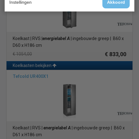
Instellingen
Akkoord
Koelkast | RVS |
energielabel A
| ingebouwde greep | B60 x
D60 x H186 cm
€ 833,00
€ 1054,00
Koelkasten bekijken
Tefcold UR400X1
Koelkast | RVS |
energielabel A
| ingebouwde greep | B60 x
D61 x H186 cm