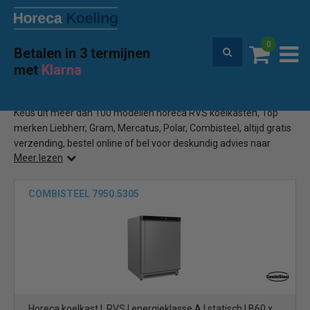
0
Betalen in 3 termijnen
Premium service en garantie
met
Klarna
Home
Horeca RVS koelkasten
(77)
Keus uit meer dan 100 modellen horeca RVS koelkasten, Top
merken Liebherr, Gram, Mercatus, Polar, Combisteel, altijd gratis
verzending, bestel online of bel voor deskundig advies naar
Meer lezen
Horecakoeling.be
COMBISTEEL 7950.5305
Horeca koelkast | RVS | energieklasse A | statisch | B60 x