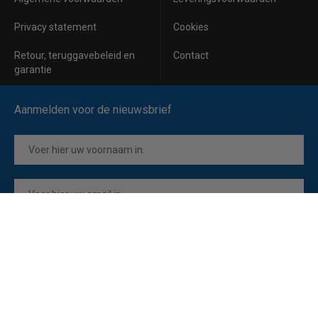
Privacy statement
Cookies
Retour, teruggavebeleid en
Contact
garantie
Aanmelden voor de nieuwsbrief
Inschrijven
Ik ga akkoord met de
privacyverklaring
van Horeca Koeling