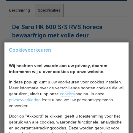
Beschrijving
Specificaties
De Saro HK 600 S/S RVS horeca
bewaarfrigo met volle deur
Cookievoorkeuren
Deze frigo heeft een inhoud van 570 liter, met ventilator
koeling. Zeer geschikt voor de keuken van uw refter,
Wij hechten veel waarde aan uw privacy, daarom
informeren wij u over cookies op onze website.
restaurant en frituur
In deze pop-up kunt u uw voorkeuren voor cookies instellen.
Materiaal buiten roestvrijstaal, binnenzijde kunststof
Meer informatie over de verschillende soorten cookies die wij
4 Verstelbare roosters
gebruiken, vindt u op onze
cookies
pagina. In onze
privacyverklaring
leest u hoe we uw persoonsgegevens
Digitale temperatuur controle (DIXELL)
verwerken.
Deursluiting links of rechts wisselbaar
Door op "Akkoord" te klikken, geeft u toestemming voor het
gebruik van alle cookies, waaronder functionele, analytische
en advertentie/trackingcookies. Deze worden gebruikt voor