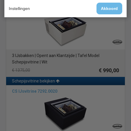
CS IJsvitrine 7292.0015
Instellingen
Akkoord
3 IJsbakken | Opent aan Klantzijde | Tafel Model
Schepijsvitrine | Wit
€ 990,00
€ 1375,00
Schepijsvitrine bekijken
CS IJsvitrine 7292.0020