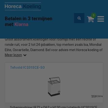
0
Betalen in 3 termijnen
Premium service en garantie
met
Klarna
Home
Goedkope schepijsvitrine
(64)
Groot assortiment koeltogen voor roomijs met een rechte of
ronde ruit, voor 2 tot 24 ijsbakken, top merken zoals Isa, Mondial
Elite, Oscartielle, Diamond. Bel voor advies met Horeca koeling of
Meer lezen
bestel eenvoudig online.
Tefcold IC201SCE-SO
Schepijsvitrine | B72 x D62 x H130 cm | statisch | IC201SCE