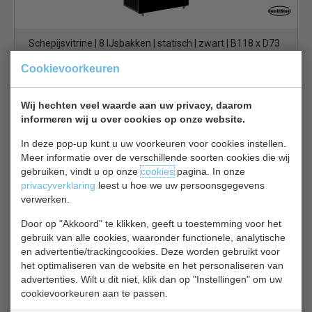
Schepijsvitrine | 8 IJsbakken | statisch | zwart | B118 x D73
x H123 cm
Cookievoorkeuren
€ 977,00
€ 1395,00
Schepijsvitrine bekijken
Wij hechten veel waarde aan uw privacy, daarom
informeren wij u over cookies op onze website.
IJsvitrine Java 7472.0130
In deze pop-up kunt u uw voorkeuren voor cookies instellen.
Meer informatie over de verschillende soorten cookies die wij
gebruiken, vindt u op onze
cookies
pagina. In onze
privacyverklaring
leest u hoe we uw persoonsgegevens
verwerken.
Door op "Akkoord" te klikken, geeft u toestemming voor het
gebruik van alle cookies, waaronder functionele, analytische
Schepijsvitrine | 8 IJsbakken van 5 Liter | Statisch | Model
en advertentie/trackingcookies. Deze worden gebruikt voor
Java | B118 x D73 x H123 cm
het optimaliseren van de website en het personaliseren van
€ 983,00
€ 1365,00
advertenties. Wilt u dit niet, klik dan op "Instellingen" om uw
cookievoorkeuren aan te passen.
Schepijsvitrine bekijken