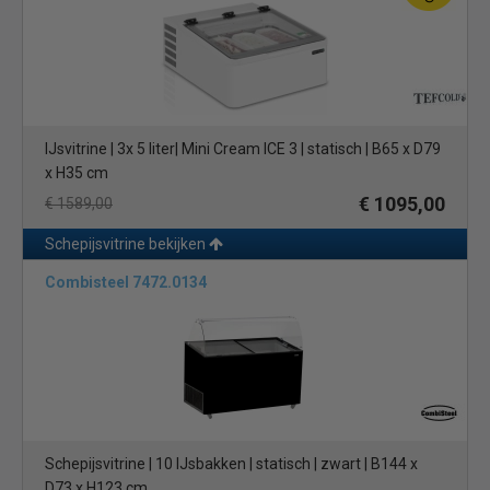
IJsvitrine | 3x 5 liter| Mini Cream ICE 3 | statisch | B65 x D79
x H35 cm
€ 1095,00
€ 1589,00
Schepijsvitrine bekijken
Combisteel 7472.0134
Schepijsvitrine | 10 IJsbakken | statisch | zwart | B144 x
D73 x H123 cm