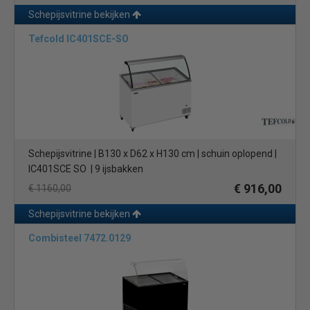
Schepijsvitrine bekijken
Tefcold IC401SCE-SO
Schepijsvitrine | B130 x D62 x H130 cm | schuin oplopend |
IC401SCE SO | 9 ijsbakken
€ 916,00
€ 1160,00
Schepijsvitrine bekijken
Combisteel 7472.0129