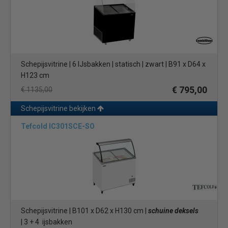
Schepijsvitrine | 6 IJsbakken | statisch | zwart | B91 x D64 x
H123 cm
€ 795,00
€ 1135,00
Schepijsvitrine bekijken
Tefcold IC301SCE-SO
Schepijsvitrine | B101 x D62 x H130 cm |
schuine deksels
| 3 + 4 ijsbakken